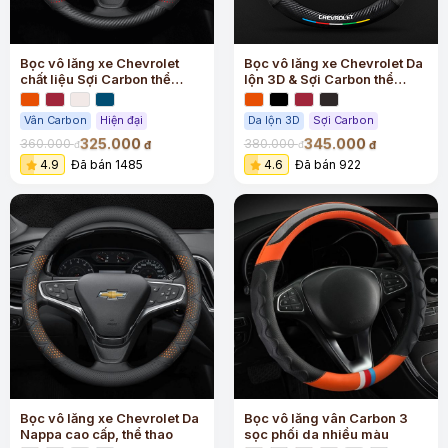
Bọc vô lăng xe Chevrolet
Bọc vô lăng xe Chevrolet Da
chất liệu Sợi Carbon thể
lộn 3D & Sợi Carbon thể
thao, cao cấp
thao, cao cấp
Vân Carbon
Hiện đại
Da lộn 3D
Sợi Carbon
325.000
345.000
360.000
380.000
đ
đ
đ
đ
4.9
Đã bán 1485
4.6
Đã bán 922
Bọc vô lăng xe Chevrolet Da
Bọc vô lăng vân Carbon 3
Nappa cao cấp, thể thao
sọc phối da nhiều màu