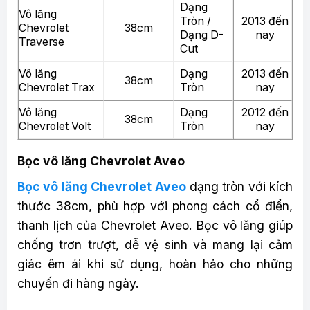
Dạng
Vô lăng
Tròn /
2013 đến
Chevrolet
38cm
Dạng D-
nay
Traverse
Cut
Vô lăng
Dạng
2013 đến
38cm
Chevrolet Trax
Tròn
nay
Vô lăng
Dạng
2012 đến
38cm
Chevrolet Volt
Tròn
nay
Bọc vô lăng Chevrolet Aveo
Bọc vô lăng Chevrolet Aveo
dạng tròn với kích
thước 38cm, phù hợp với phong cách cổ điển,
thanh lịch của Chevrolet Aveo. Bọc vô lăng giúp
chống trơn trượt, dễ vệ sinh và mang lại cảm
giác êm ái khi sử dụng, hoàn hảo cho những
chuyến đi hàng ngày.