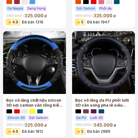
Da Nappa
Sang trọng
Sợi Carbon
Phối da
325.000
325.000
360.000
360.000
đ
đ
đ
đ
4.9
Đã bán 1316
5
Đã bán 1947
Bọc vô lăng chất liệu silicon
Bọc vô lăng da PU phối lưới
3D sợi carbon vân rồng kiểu
3D vân sóng pha lê siêu
mới
sang
Silicon 3D
Sợi Carbon
Da PU
Lưới 3D
325.000
345.000
360.000
380.000
đ
đ
đ
đ
4.9
Đã bán 1812
5
Đã bán 2989