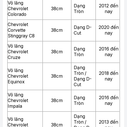
Vô lăng
Dạng
2012 đến
Chevrolet
38cm
Tròn
nay
Colorado
Chevrolet
Dạng D-
2020 đến
Corvette
38cm
Cut
nay
Stinggray C8
Vô lăng
Dạng
2016 đến
Chevrolet
38cm
Tròn
nay
Cruze
Dạng
Vô lăng
Tròn /
2018 đến
Chevrolet
38cm
Dạng D-
nay
Equinox
Cut
Vô lăng
Dạng
2016 đến
Chevrolet
38cm
Tròn
nay
Impala
Dạng
Vô lăng
Tròn /
2013 đến
Chevrolet
38cm