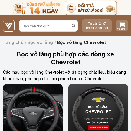
Bỏ
qua
nội
Tư vấn 24/7
dung
0899.388.881
Trang chủ
/
Bọc vô lăng
/
Bọc vô lăng Chevrolet
Bọc vô lăng phù hợp các dòng xe
Chevrolet
Các mẫu bọc vô lăng Chevrolet với đa dạng chất liệu, kiểu dáng
khác nhau, phù hợp cho mọi phiên bản xe Chevrolet.