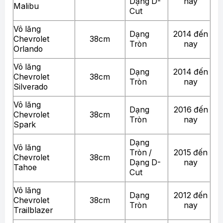
Dạng D-
nay
Malibu
Cut
Vô lăng
Dạng
2014 đến
Chevrolet
38cm
Tròn
nay
Orlando
Vô lăng
Dạng
2014 đến
Chevrolet
38cm
Tròn
nay
Silverado
Vô lăng
Dạng
2016 đến
Chevrolet
38cm
Tròn
nay
Spark
Dạng
Vô lăng
Tròn /
2015 đến
Chevrolet
38cm
Dạng D-
nay
Tahoe
Cut
Vô lăng
Dạng
2012 đến
Chevrolet
38cm
Tròn
nay
Trailblazer