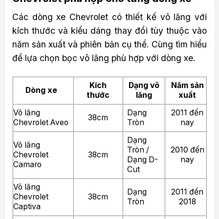
Các dòng xe Chevrolet có thiết kế vô lăng với
kích thước và kiểu dáng thay đổi tùy thuộc vào
năm sản xuất và phiên bản cụ thể. Cùng tìm hiểu
để lựa chọn bọc vô lăng phù hợp với dòng xe.
Kích
Dạng vô
Năm sản
Dòng xe
thước
lăng
xuất
Vô lăng
Dạng
2011 đến
38cm
Chevrolet Aveo
Tròn
nay
Dạng
Vô lăng
Tròn /
2010 đến
Chevrolet
38cm
Dạng D-
nay
Camaro
Cut
Vô lăng
Dạng
2011 đến
Chevrolet
38cm
Tròn
2018
Captiva