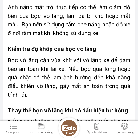
Ánh nắng mặt trời trực tiếp có thể làm giảm độ
bền của bọc vô lăng, làm da bị khô hoặc mất
màu. Bạn nên sử dụng tấm che nắng hoặc đỗ xe
ở nơi râm mát khi không sử dụng xe.
Kiểm tra độ khớp của bọc vô lăng
Bọc vô lăng cần vừa khít với vô lăng xe để đảm
bảo an toàn khi lái xe. Nếu bọc quá lỏng hoặc
quá chặt có thể làm ảnh hưởng đến khả năng
điều khiển vô lăng, gây mất an toàn trong quá
trình lái.
Thay thế bọc vô lăng khi có dấu hiệu hư hỏng
Nếu bọc vô lăng bị rách, mòn hoặc mất độ bám,
bạn nên thay thế ngay để đảm bảo sự thoải mái
Rèm che nắng
Bọc vô lăng
Sản phẩm
Ốp chìa khóa