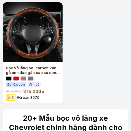
Bọc vô lăng sợi carbon vân
gỗ anh đào gân cao su sang
trọng
Sợi Carbon
Vân gỗ
375.000
460.000
đ
đ
5
Đã bán 3679
20+ Mẫu bọc vô lăng xe
Chevrolet chính hãng dành cho