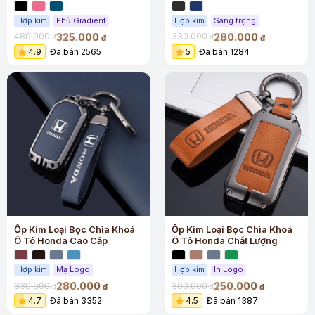
Hợp kim
Phủ Gradient
Hợp kim
Sang trọng
325.000
280.000
480.000
330.000
đ
đ
đ
đ
4.9
Đã bán 2565
5
Đã bán 1284
Ốp Kim Loại Bọc Chìa Khoá
Ốp Kim Loại Bọc Chìa Khoá
Ô Tô Honda Cao Cấp
Ô Tô Honda Chất Lượng
Hợp kim
Mạ Logo
Hợp kim
In Logo
280.000
250.000
330.000
300.000
đ
đ
đ
đ
4.7
Đã bán 3352
4.5
Đã bán 1387