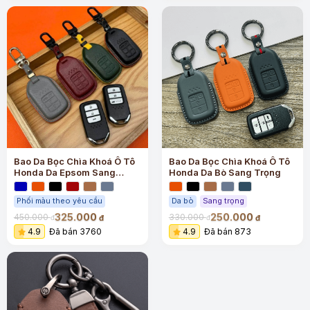
Bao Da Bọc Chìa Khoá Ô Tô
Bao Da Bọc Chìa Khoá Ô Tô
Honda Da Epsom Sang
Honda Da Bò Sang Trọng
Trọng
Phối màu theo yêu cầu
Da bò
Sang trọng
325.000
250.000
450.000
330.000
đ
đ
đ
đ
4.9
Đã bán 3760
4.9
Đã bán 873