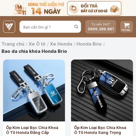
Bỏ
qua
nội
Tư vấn 24/7
dung
0899.388.881
Trang chủ
/
Xe Ô tô
/
Xe Honda
/
Honda Brio
/
Bao da chìa khóa Honda Brio
Ốp Kim Loại Bọc Chìa Khoá
Ốp Kim Loại Bọc Chìa Khoá
Ô Tô Honda Đẳng Cấp
Ô Tô Honda Sang Trọng