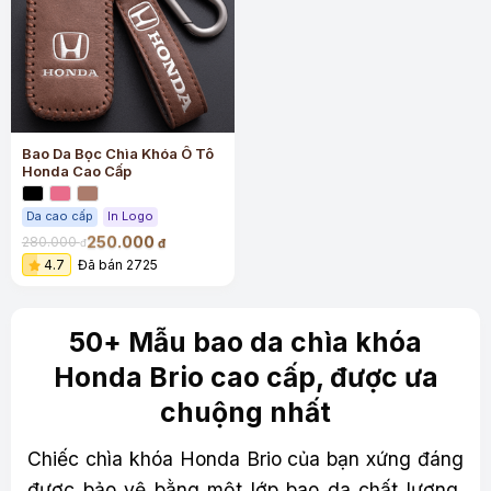
Bao Da Bọc Chìa Khóa Ô Tô
Honda Cao Cấp
Da cao cấp
In Logo
250.000
280.000
đ
đ
4.7
Đã bán 2725
50+ Mẫu bao da chìa khóa
Honda Brio cao cấp, được ưa
chuộng nhất
Chiếc chìa khóa Honda Brio của bạn xứng đáng
được bảo vệ bằng một lớp bao da chất lượng,