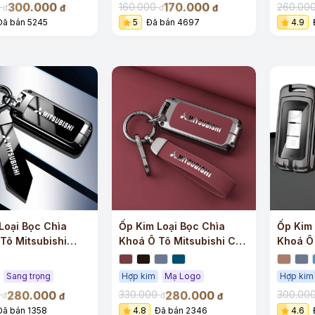
300.000
170.000
0
160.000
260.00
đ
đ
đ
đ
Đã bán 5245
5
Đã bán 4697
4.9
Loại Bọc Chìa
Ốp Kim Loại Bọc Chìa
Ốp Kim 
Tô Mitsubishi
Khoá Ô Tô Mitsubishi Cao
Khoá Ô 
rọng
Cấp
Chất L
Sang trọng
Hợp kim
Mạ Logo
Hợp kim
280.000
280.000
0
330.000
300.00
đ
đ
đ
đ
Đã bán 1358
4.8
Đã bán 2346
4.6