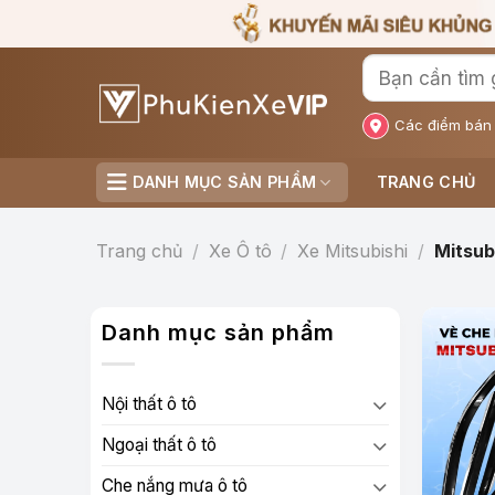
Bỏ
qua
nội
dung
Các điểm bán
DANH MỤC SẢN PHẨM
TRANG CHỦ
Trang chủ
/
Xe Ô tô
/
Xe Mitsubishi
/
Mitsub
Danh mục sản phẩm
Nội thất ô tô
Ngoại thất ô tô
Che nắng mưa ô tô