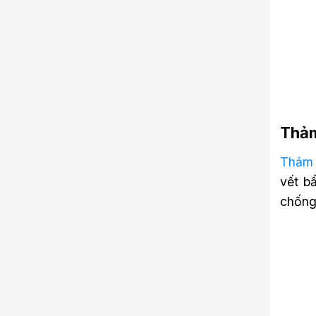
Thảm
Thảm l
vết b
chống 