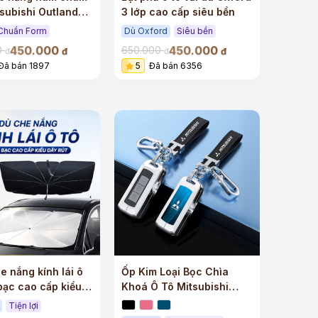
tsubishi Outlander
3 lớp cao cấp siêu bền
p
Chuẩn Form
Dù Oxford
Siêu bền
450.000
450.000
0
650.000
đ
đ
đ
đ
Đã bán 1897
5
Đã bán 6356
e nắng kính lái ô
Ốp Kim Loại Bọc Chìa
bạc cao cấp kiểu
Khoá Ô Tô Mitsubishi
Đẳng Cấp
Tiện lợi