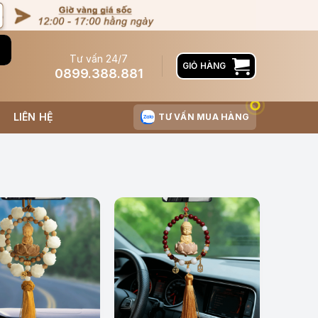
Tư vấn 24/7
GIỎ HÀNG
0899.388.881
LIÊN HỆ
TƯ VẤN MUA HÀNG