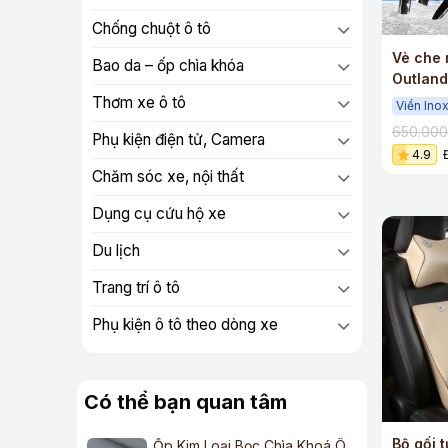
Chống chuột ô tô
Vè che 
Bao da – ốp chìa khóa
Outland
ABS cao
Thơm xe ô tô
Viền Ino
650.00
Phụ kiện điện tử, Camera
4.9
Chăm sóc xe, nội thất
Dụng cụ cứu hộ xe
Du lịch
Trang trí ô tô
Phụ kiện ô tô theo dòng xe
Có thể bạn quan tâm
Bộ gối 
Ốp Kim Loại Bọc Chìa Khoá Ô