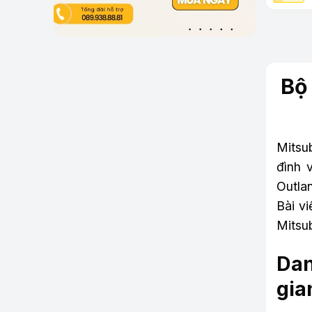
Bộ
Mitsu
đình 
Outlan
Bài v
Mitsu
Dan
gia