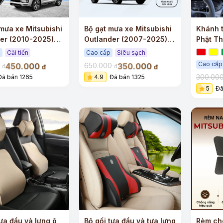
mưa xe Mitsubishi
Bộ gạt mưa xe Mitsubishi
Khánh t
er (2010-2025)
Outlander (2007-2025)
Phật Th
 cấp viền Inox
siêu sạch siêu êm
gỗ hoà
x
Cải tiến
Cao cấp
Siêu sạch
Cao cấp
450.000
350.000
0
650.000
đ
đ
đ
đ
300.00
Đã bán 1265
4.9
Đã bán 1325
5
Đã
tựa đầu và lưng ô
Bộ gối tựa đầu và tựa lưng
Rèm ch