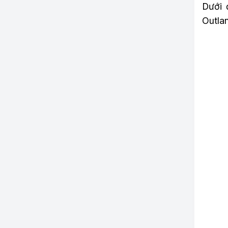
Dưới 
Outla