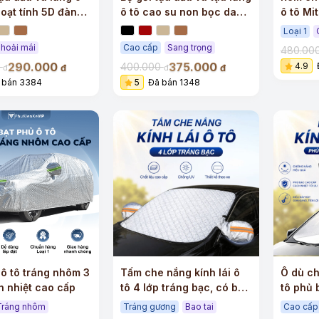
hoạt tính 5D đàn
ô tô cao su non bọc da
ô tô Mi
 cấp
cao cấp
cao cấ
Loại 1
hoải mái
Cao cấp
Sang trọng
480.00
290.000
375.000
0
400.000
4.9
đ
đ
đ
đ
 bán 3384
5
Đã bán 1348
+
+
 ô tô tráng nhôm 3
Tấm che nắng kính lái ô
Ô dù ch
h nhiệt cao cấp
tô 4 lớp tráng bạc, có bao
tô phủ 
tai
dây rút
Tráng nhôm
Tráng gương
Bao tai
Cao cấp