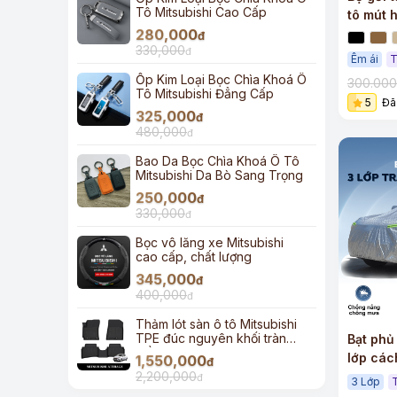
Tô Mitsubishi Cao Cấp
tô mút 
280,000
hồi cao
đ
330,000
đ
Êm ái
T
Ốp Kim Loại Bọc Chìa Khoá Ô
300.00
Tô Mitsubishi Đẳng Cấp
5
Đã
325,000
đ
480,000
đ
Bao Da Bọc Chìa Khoá Ô Tô
Mitsubishi Da Bò Sang Trọng
250,000
đ
330,000
đ
Bọc vô lăng xe Mitsubishi
cao cấp, chất lượng
345,000
đ
400,000
đ
Thảm lót sàn ô tô Mitsubishi
TPE đúc nguyên khối tràn
Bạt phủ
viền
lớp các
1,550,000
đ
2,200,000
đ
3 Lớp