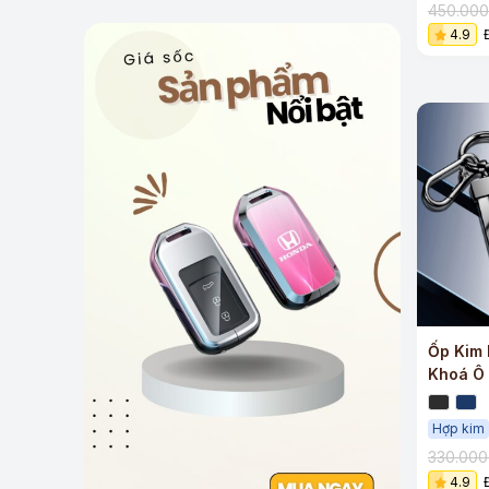
450.00
4.9
Ốp Kim 
Khoá Ô 
Sang T
Hợp kim
330.00
4.9