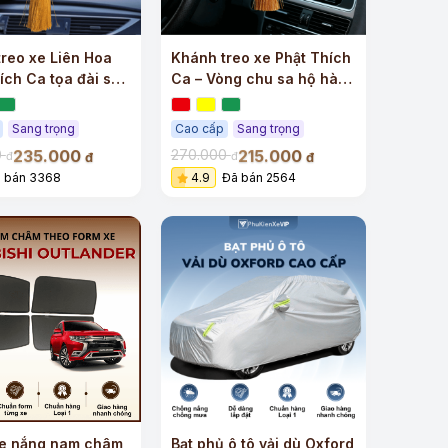
reo xe Liên Hoa
Khánh treo xe Phật Thích
ích Ca tọa đài sen
Ca – Vòng chu sa hộ hành
ng dương cao cấp
tâm an
Sang trọng
Cao cấp
Sang trọng
235.000
215.000
0
270.000
đ
đ
đ
đ
 bán 3368
4.9
Đã bán 2564
e nắng nam châm
Bạt phủ ô tô vải dù Oxford