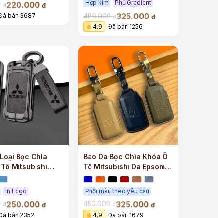
Hợp kim
Phủ Gradient
220.000
0
đ
đ
325.000
480.000
Đã bán 3687
đ
đ
4.9
Đã bán 1256
Loại Bọc Chìa
Bao Da Bọc Chìa Khóa Ô
Tô Mitsubishi
Tô Mitsubishi Da Epsom
ượng
Sang Trọng
In Logo
Phối màu theo yêu cầu
250.000
325.000
0
450.000
đ
đ
đ
đ
Đã bán 2352
4.9
Đã bán 1679