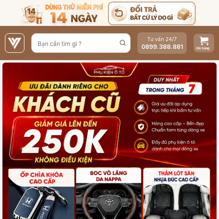
Bỏ
qua
nội
Tư vấn 24/7
dung
0899.388.881