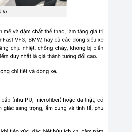
ô tô
 mẽ và đậm chất thể thao, làm tăng giá trị
inFast VF3, BMW, hay cả các dòng siêu xe
ăng chịu nhiệt, chống cháy, không bị biến
iểm duy nhất là giá thành tương đối cao.
ợng chi tiết và dòng xe.
cấp (như PU, microfiber) hoặc da thật, có
 giác sang trọng, ấm cúng và tinh tế, phù
khi tiếp xúc, đặc biệt hữu ích khi cầm nắm