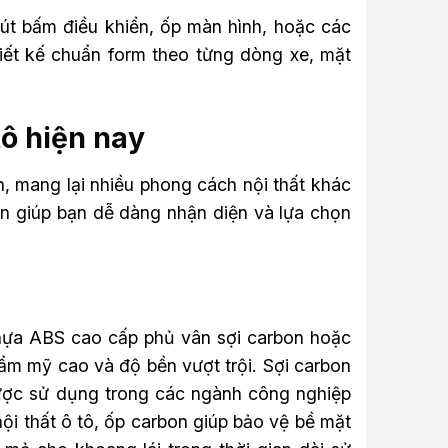
út bấm điều khiển, ốp màn hình, hoặc các
hiết kế chuẩn form theo từng dòng xe, mặt
tô hiện nay
n, mang lại nhiều phong cách nội thất khác
ến giúp bạn dễ dàng nhận diện và lựa chọn
 nhựa ABS cao cấp phủ vân sợi carbon hoặc
ẩm mỹ cao và độ bền vượt trội. Sợi carbon
g được sử dụng trong các ngành công nghiệp
i thất ô tô, ốp carbon giúp bảo vệ bề mặt