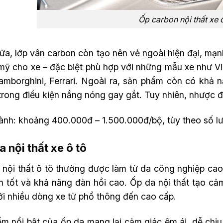
Ốp carbon nội thất xe 
a, lớp vân carbon còn tạo nên vẻ ngoài hiện đại, mạnh
mỹ cho xe – đặc biệt phù hợp với những mẫu xe như V
amborghini, Ferrari. Ngoài ra, sản phẩm còn có khả n
rong điều kiện nắng nóng gay gắt. Tuy nhiên, nhược đ
ành: khoảng 400.000đ – 1.500.000đ/bộ, tùy theo số lư
a nội thất xe ô tô
 nội thất ô tô thường được làm từ da công nghiệp cao 
n tốt và khả năng đàn hồi cao. Ốp da nội thất tạo cảm
ới nhiều dòng xe từ phổ thông đến cao cấp.
m nổi bật của ốp da mang lại cảm giác êm ái, dễ chịu 