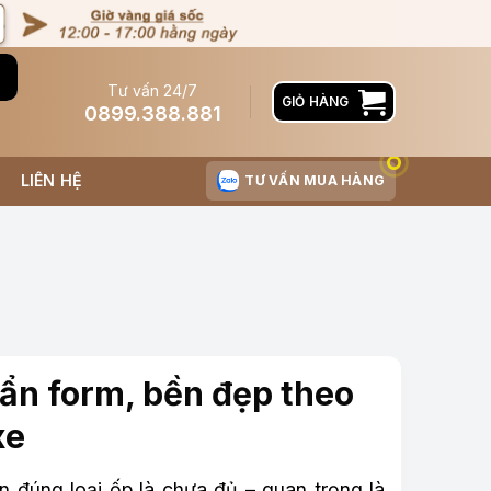
Tư vấn 24/7
GIỎ HÀNG
0899.388.881
LIÊN HỆ
TƯ VẤN MUA HÀNG
uẩn form, bền đẹp theo
xe
n đúng loại ốp là chưa đủ – quan trọng là