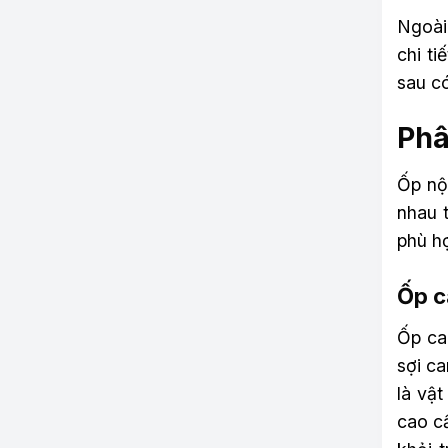
Ngoài
chi t
sau c
Phâ
Ốp nội
nhau 
phù h
Ốp c
Ốp ca
sợi c
là vật
cao c