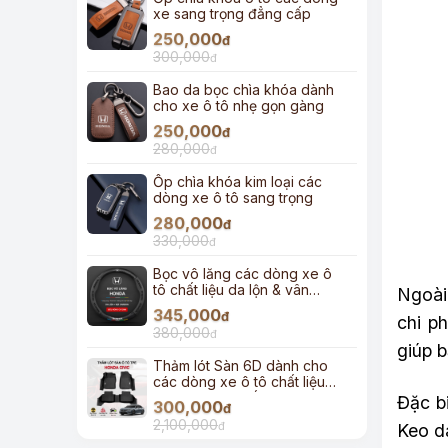
xe sang trọng đẳng cấp
250,000
đ
300,000
đ
Bao da bọc chìa khóa dành
cho xe ô tô nhẹ gọn gàng
250,000
đ
280,000
đ
Ốp chìa khóa kim loại các
dòng xe ô tô sang trọng
280,000
đ
330,000
đ
Bọc vô lăng các dòng xe ô
tô chất liệu da lộn & vân
Ngoài
carbon
345,000
đ
chi p
380,000
đ
giúp b
Thảm lót Sàn 6D dành cho
các dòng xe ô tô chất liệu
TPE đúc cao cấp
Đặc bi
300,000
đ
2,100,000
đ
Keo d