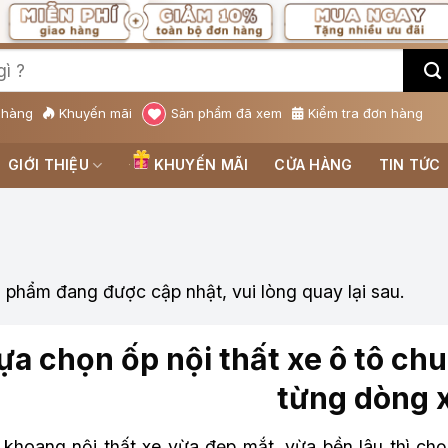
 hàng
Khuyến mãi
Sản phẩm đã xem
Kiểm tra đơn hàng
GIỚI THIỆU
KHUYẾN MÃI
CỬA HÀNG
TIN TỨC
 phẩm đang được cập nhật, vui lòng quay lại sau.
ựa chọn ốp nội thất xe ô tô ch
từng dòng 
khoang nội thất xe vừa đẹp mắt, vừa bền lâu thì chọ