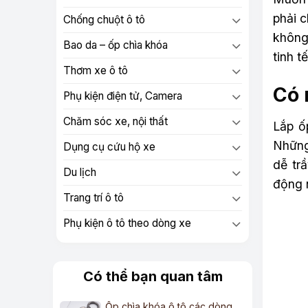
phải c
Chống chuột ô tô
không
Bao da – ốp chìa khóa
tinh t
Thơm xe ô tô
Có 
Phụ kiện điện tử, Camera
Chăm sóc xe, nội thất
Lắp ố
Những 
Dụng cụ cứu hộ xe
dễ trầ
Du lịch
động n
Trang trí ô tô
Phụ kiện ô tô theo dòng xe
Có thể bạn quan tâm
Ốp chìa khóa ô tô các dòng