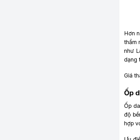
Hơn nữ
thẩm 
như L
dạng t
Giá th
Ốp d
Ốp da
độ bề
hợp v
Ưu điể