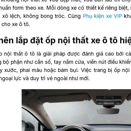
huẩn form theo xe. Mỗi dòng xe có thiết kế riêng biệt,
 xô lệch, không bong tróc. Cùng
Phụ kiện xe VIP
khá
ế cho xe ô tô.
nên lắp đặt ốp nội thất xe ô tô h
p nội thất ô tô là giải pháp được đánh giá cao bởi 
bộ phận như cần số, tay nắm cửa, viền nút điều khiển
y xước, phai màu hoặc bám bụi. Việc trang bị ốp nội 
goại lực và duy trì vẻ ngoài như mới.