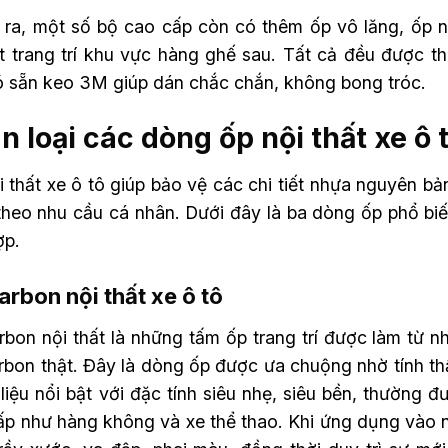
 ra, một số bộ cao cấp còn có thêm ốp vô lăng, ốp n
iết trang trí khu vực hàng ghế sau. Tất cả đều được t
ó sẵn keo 3M giúp dán chắc chắn, không bong tróc.
n loại các dòng ốp nội thất xe ô 
 thất xe ô tô giúp bảo vệ các chi tiết nhựa nguyên bả
theo nhu cầu cá nhân. Dưới đây là ba dòng ốp phổ bi
ợp.
arbon nội thất xe ô tô
rbon nội thất là những tấm ốp trang trí được làm từ
arbon thật. Đây là dòng ốp được ưa chuộng nhờ tính th
 liệu nổi bật với đặc tính siêu nhẹ, siêu bền, thườn
ấp như hàng không và xe thể thao. Khi ứng dụng vào nộ