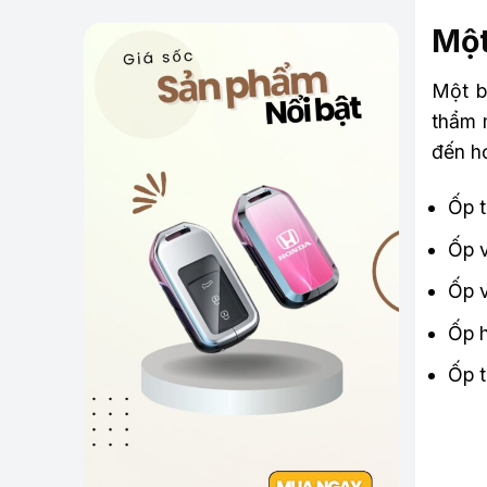
Một
Một b
thẩm 
đến hơ
Ốp t
Ốp v
Ốp v
Ốp h
Ốp t