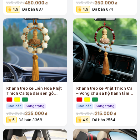
450.000
350.000
650.000
650.000
đ
đ
đ
đ
4.9
Đã bán 887
4.9
Đã bán 674
Khánh treo xe Liên Hoa Phật
Khánh treo xe Phật Thích Ca
Thích Ca tọa đài sen gỗ
– Vòng chu sa hộ hành tâm
hoàng dương cao cấp
an
Cao cấp
Sang trọng
Cao cấp
Sang trọng
235.000
215.000
300.000
270.000
đ
đ
đ
đ
5
Đã bán 3368
4.9
Đã bán 2564