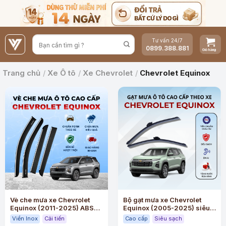
Bỏ
qua
nội
Tư vấn 24/7
dung
0899.388.881
Trang chủ
/
Xe Ô tô
/
Xe Chevrolet
/
Chevrolet Equinox
Vè che mưa xe Chevrolet
Bộ gạt mưa xe Chevrolet
Equinox (2011-2025) ABS
Equinox (2005-2025) siêu
cao cấp viền Inox
sạch siêu êm
Viền Inox
Cải tiến
Cao cấp
Siêu sạch