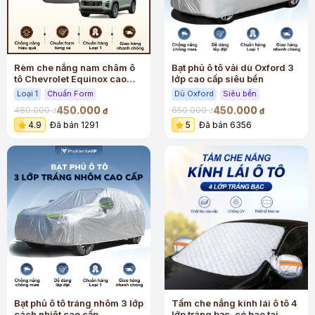
Rèm che nắng nam châm ô
Bạt phủ ô tô vải dù Oxford 3
tô Chevrolet Equinox cao
lớp cao cấp siêu bền
cấp
Loại 1
Chuẩn Form
Dù Oxford
Siêu bền
450.000
450.000
480.000
650.000
đ
đ
đ
đ
4.9
Đã bán 1291
5
Đã bán 6356
Bạt phủ ô tô tráng nhôm 3 lớp
Tấm che nắng kính lái ô tô 4
cách nhiệt cao cấp
lớp tráng bạc, có bao tai