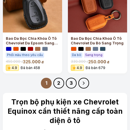
Bao Da Bọc Chìa Khóa Ô Tô
Bao Da Bọc Chìa Khoá Ô Tô
Chevrolet Da Epsom Sang
Chevrolet Da Bò Sang Trọng
Trọng
Phối màu theo yêu cầu
Da bò
Sang trọng
325.000
250.000
450.000
330.000
đ
đ
đ
đ
4.9
Đã bán 458
4.9
Đã bán 679
1
2
3
Trọn bộ phụ kiện xe Chevrolet
Equinox cần thiết nâng cấp toàn
diện ô tô