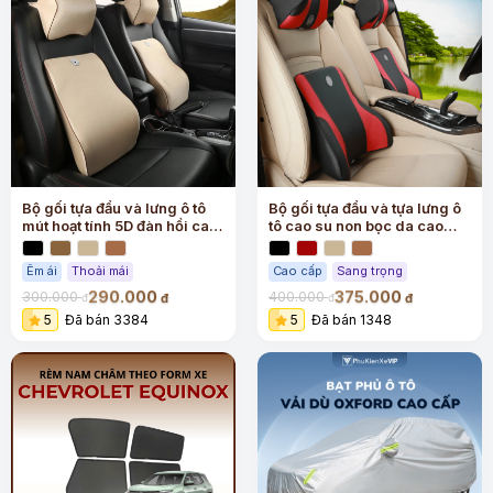
Bộ gối tựa đầu và lưng ô tô
Bộ gối tựa đầu và tựa lưng ô
mút hoạt tính 5D đàn hồi cao
tô cao su non bọc da cao
cấp
cấp
Êm ái
Thoải mái
Cao cấp
Sang trọng
290.000
375.000
300.000
400.000
đ
đ
đ
đ
5
Đã bán 3384
5
Đã bán 1348