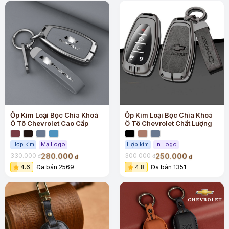
Ốp Kim Loại Bọc Chìa Khoá
Ốp Kim Loại Bọc Chìa Khoá
Ô Tô Chevrolet Cao Cấp
Ô Tô Chevrolet Chất Lượng
Hợp kim
Mạ Logo
Hợp kim
In Logo
280.000
250.000
330.000
300.000
đ
đ
đ
đ
4.6
Đã bán 2569
4.8
Đã bán 1351