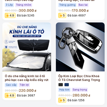
3 Lớp
Tráng nhôm
Tráng gương
Bao tai
300.000
170.000
450.000
160.000
đ
đ
đ
đ
4.9
Đã bán 5245
5
Đã bán 4697
Ô dù che nắng kính lái ô tô
Ốp Kim Loại Bọc Chìa Khoá
phủ bạc cao cấp kiểu dây rút
Ô Tô Chevrolet Sang Trọng
Cao cấp
Tiện lợi
Hợp kim
Sang trọng
220.000
260.000
đ
đ
280.000
330.000
4.9
Đã bán 3687
đ
đ
5
Đã bán 1256