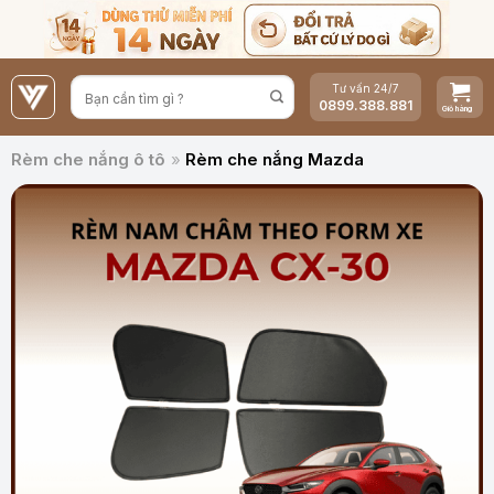
Bỏ
qua
nội
Tư vấn 24/7
dung
0899.388.881
Rèm che nắng ô tô
»
Rèm che nắng Mazda