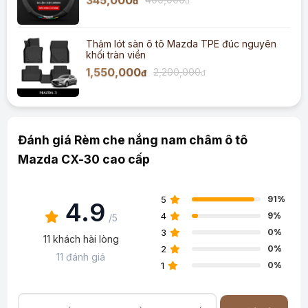
345,000
đ
đ
Thảm lót sàn ô tô Mazda TPE đúc nguyên
khối tràn viền
1,550,000
2,200,000
đ
đ
Đánh giá Rèm che nắng nam châm ô tô
Mazda CX-30 cao cấp
5
91%
4.9
4
9%
/5
3
0%
11 khách hài lòng
2
0%
11 đánh giá
1
0%