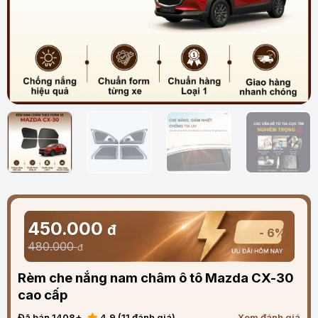
450.000
đ
- 6%
480.000
đ
Rèm che nắng nam châm ô tô Mazda CX-30
cao cấp
Đã bán 1408+
4.9 (11 đánh giá)
Xem đánh giá