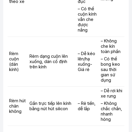
theo xe
đục
– Có thể
cuộn kính
vẫn che
được
nắng
– Không
che kín
toàn phần
Rèm
– Dễ kéo
Rèm dạng cuộn lên
cuộn
lên/hạ
– Có thể
xuống, dán cố định
(dán
xuống-
bong keo
trên kính
kính)
Giá rẻ
sau thời
gian sử
dụng
– Dễ rơi khi
xe rung
Rèm hút
Gắn trực tiếp lên kính
– Rẻ tiền,
– Không
chân
bằng nút hút silicon
dễ lắp
chắc chắn,
không
nhanh
hỏng