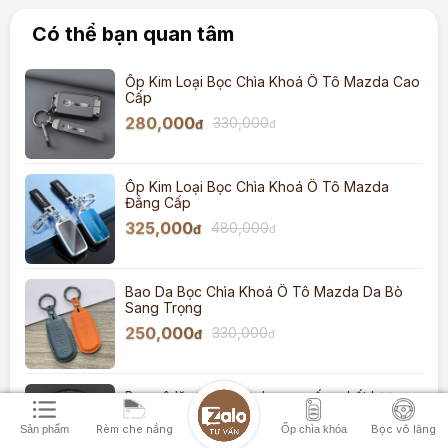
Có thể bạn quan tâm
Ốp Kim Loại Bọc Chìa Khoá Ô Tô Mazda Cao
Cấp
280,000
330,000
đ
đ
Ốp Kim Loại Bọc Chìa Khoá Ô Tô Mazda
Đẳng Cấp
325,000
480,000
đ
đ
Bao Da Bọc Chìa Khoá Ô Tô Mazda Da Bò
Sang Trọng
250,000
330,000
đ
đ
Bọc vô lăng xe Mazda cao cấp, chất lượng
Rèm che nắng
Bọc vô lăng
Sản phẩm
Ốp chìa khóa
345,000
400,000
đ
đ