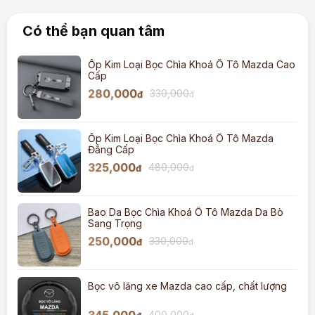
Có thể bạn quan tâm
Ốp Kim Loại Bọc Chìa Khoá Ô Tô Mazda Cao
Cấp
280,000
330,000
đ
đ
Ốp Kim Loại Bọc Chìa Khoá Ô Tô Mazda
Đẳng Cấp
325,000
480,000
đ
đ
Bao Da Bọc Chìa Khoá Ô Tô Mazda Da Bò
Sang Trọng
250,000
330,000
đ
đ
Bọc vô lăng xe Mazda cao cấp, chất lượng
400,000