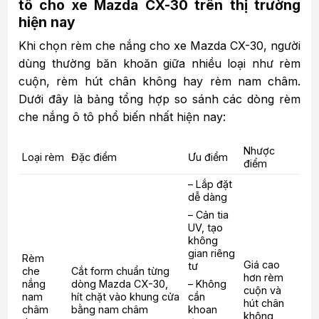
tô cho xe Mazda CX-30 trên thị trường
hiện nay
Khi chọn rèm che nắng cho xe Mazda CX-30, người
dùng thường băn khoăn giữa nhiều loại như rèm
cuộn, rèm hút chân không hay rèm nam châm.
Dưới đây là bảng tổng hợp so sánh các dòng rèm
che nắng ô tô phổ biến nhất hiện nay:
Nhược
Loại rèm
Đặc điểm
Ưu điểm
điểm
– Lắp đặt
dễ dàng
– Cản tia
UV, tạo
không
gian riêng
Rèm
Giá cao
tư
che
Cắt form chuẩn từng
hơn rèm
nắng
dòng Mazda CX-30,
– Không
cuộn và
nam
hít chặt vào khung cửa
cần
hút chân
châm
bằng nam châm
khoan
không