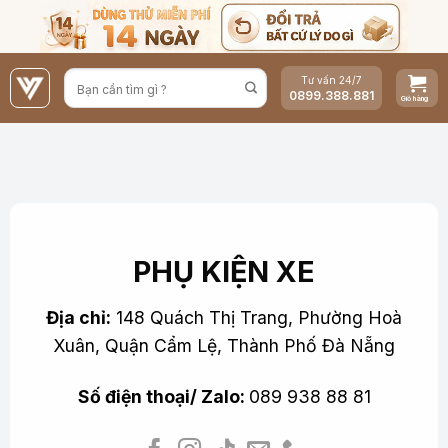
Bỏ
qua
nội
Tư vấn 24/7
dung
0899.388.881
PHỤ KIỆN XE
Địa chỉ:
148 Quách Thị Trang, Phường Hoà
Xuân, Quận Cẩm Lệ, Thành Phố Đà Nẵng
Số điện thoại/ Zalo:
089 938 88 81