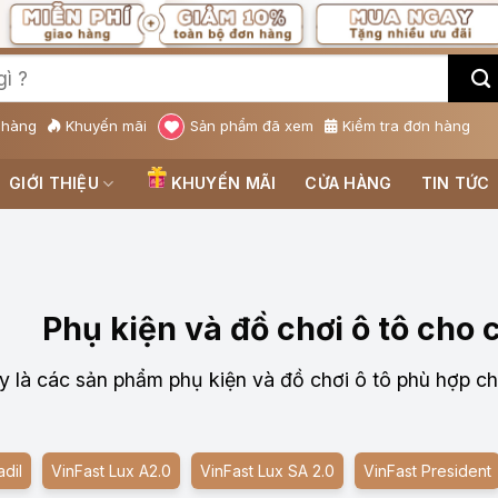
 hàng
Khuyến mãi
Sản phẩm đã xem
Kiểm tra đơn hàng
GIỚI THIỆU
KHUYẾN MÃI
CỬA HÀNG
TIN TỨC
Phụ kiện và đồ chơi ô tô cho 
y là các sản phẩm phụ kiện và đồ chơi ô tô phù hợp cho
adil
VinFast Lux A2.0
VinFast Lux SA 2.0
VinFast President