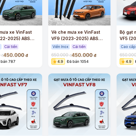
mưa xe VinFast
Vè che mưa xe VinFast
Bộ gạt 
022-2025) ABS
VF9 (2023-2025) ABS
VF5 (2
 viền Inox
cao cấp viền Inox
sạch s
x
Cải tiến
Viền Inox
Cải tiến
Cao cấp
450.000
450.000
0
650.000
650.00
đ
đ
đ
đ
 bán 787
4.9
Đã bán 1054
4.9