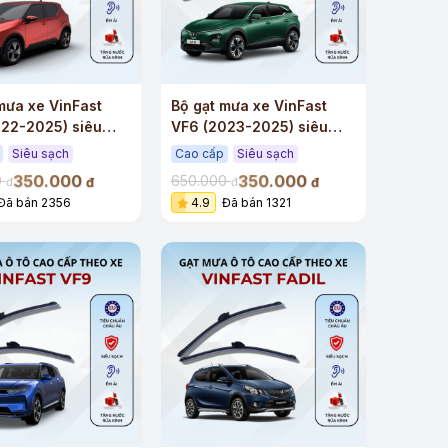
mưa xe VinFast
Bộ gạt mưa xe VinFast
022-2025) siêu
VF6 (2023-2025) siêu
iêu êm
sạch siêu êm
Siêu sạch
Cao cấp
Siêu sạch
350.000
350.000
0
650.000
đ
đ
đ
đ
Đã bán 2356
4.9
Đã bán 1321