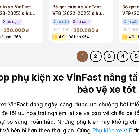
mưa xe VinFast
Bộ gạt mưa xe VinFast
Bộ gạt 
23-2025) siêu
VF8 (2022-2025) siêu
VF9 (2
êu êm
sạch siêu êm
sạch s
Siêu sạch
Cao cấp
Siêu sạch
Cao cấp
350.000
350.000
0
650.000
650.00
đ
đ
đ
đ
Đã bán 1368
4.9
Đã bán 954
4.9
1
2
3
4
5
op phụ kiện xe VinFast nâng tầm
bảo vệ xe tốt
xe VinFast đang ngày càng được ưa chuộng bởi thiết 
 để tối ưu hóa trải nghiệm lái xe và bảo vệ chiếc xe 
 sự bổ sung hoàn hảo. Những phụ kiện này không chỉ 
t và bền bỉ hơn theo thời gian. Cùng
Phụ kiện xe VIP
tì