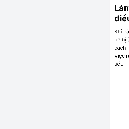
Làm
điề
Khí h
dễ bị
cách 
Việc r
tiết.