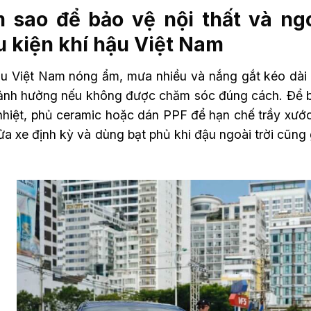
 sao để bảo vệ nội thất và ngo
u kiện khí hậu Việt Nam
ậu Việt Nam nóng ẩm, mưa nhiều và nắng gắt kéo dài kh
 ảnh hưởng nếu không được chăm sóc đúng cách. Để bả
nhiệt, phủ ceramic hoặc dán PPF để hạn chế trầy xước 
ửa xe định kỳ và dùng bạt phủ khi đậu ngoài trời cũng 