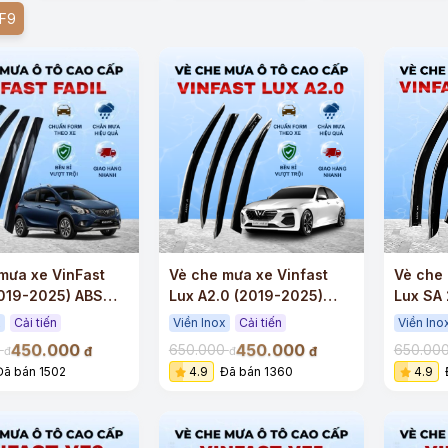
VF9
mưa xe VinFast
Vè che mưa xe Vinfast
Vè che 
2019-2025) ABS
Lux A2.0 (2019-2025)
Lux SA 
 viền Inox
ABS cao cấp viền Inox
ABS cao
x
Cải tiến
Viền Inox
Cải tiến
Viền Ino
450.000
450.000
0
650.000
650.00
đ
đ
đ
đ
Đã bán 1502
4.9
Đã bán 1360
4.9