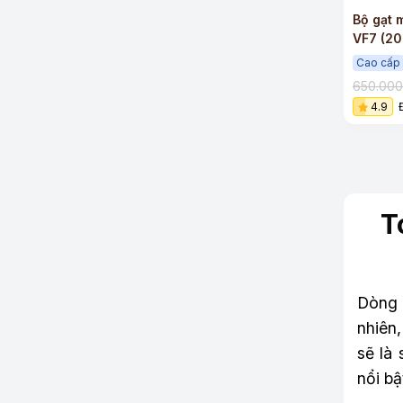
Bộ gạt 
VF7 (20
sạch si
Cao cấp
650.00
4.9
T
Dòng 
nhiên,
sẽ là
nổi bậ