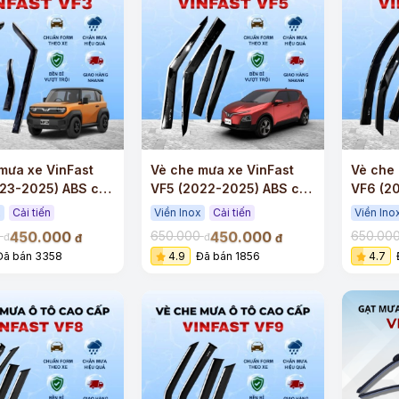
mưa xe VinFast
Vè che mưa xe VinFast
Vè che 
023-2025) ABS cao
VF5 (2022-2025) ABS cao
VF6 (2
n Inox
cấp viền Inox
cao cấp
x
Cải tiến
Viền Inox
Cải tiến
Viền Ino
450.000
450.000
0
650.000
650.00
đ
đ
đ
đ
Đã bán 3358
4.9
Đã bán 1856
4.7