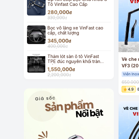
Tô Vinfast Cao Cấp
280,000
đ
330,000
đ
Bọc vô lăng xe VinFast cao
cấp, chất lượng
345,000
đ
400,000
đ
Thảm lót sàn ô tô VinFast
Vè che 
TPE đúc nguyên khối tràn
VF3 (2
viền
1,550,000
đ
cấp viề
Viền Ino
2,200,000
đ
650.00
4.9