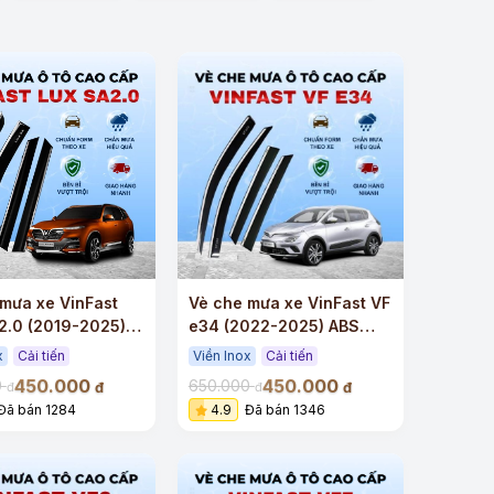
mưa xe VinFast
Vè che mưa xe VinFast VF
2.0 (2019-2025)
e34 (2022-2025) ABS
 cấp viền Inox
cao cấp viền Inox
x
Cải tiến
Viền Inox
Cải tiến
450.000
450.000
0
650.000
đ
đ
đ
đ
Đã bán 1284
4.9
Đã bán 1346