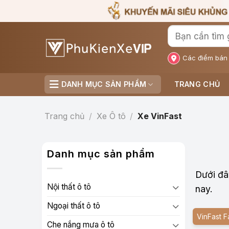
Bỏ
qua
nội
dung
Các điểm bán
DANH MỤC SẢN PHẨM
TRANG CHỦ
Trang chủ
/
Xe Ô tô
/
Xe VinFast
Danh mục sản phẩm
Dưới đâ
Nội thất ô tô
nay.
Ngoại thất ô tô
VinFast F
Che nắng mưa ô tô