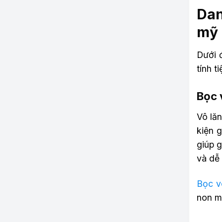
Dan
mỹ 
Dưới 
tính t
Bọc 
Vô lăn
kiện 
giúp 
và dễ 
Bọc v
non ma