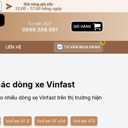
Tư vấn 24/7
GIỎ HÀNG
0899.388.881
LIÊN HỆ
TƯ VẤN MUA HÀNG
các dòng xe Vinfast
 nhiều dòng xe Vinfast trên thị trường hiện
VinFast VF 8
VinFast VF e34
VinFast VF5