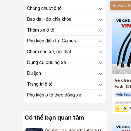
VinFast 
Chống chuột ô tô
Bao da – ốp chìa khóa
Thơm xe ô tô
Phụ kiện điện tử, Camera
Chăm sóc xe, nội thất
Dụng cụ cứu hộ xe
Du lịch
Vè che 
Trang trí ô tô
Fadil (
cao cấp
Viền Ino
Phụ kiện ô tô theo dòng xe
650.00
4.9
Có thể bạn quan tâm
Ốp Kim Loại Bọc Chìa Khoá Ô