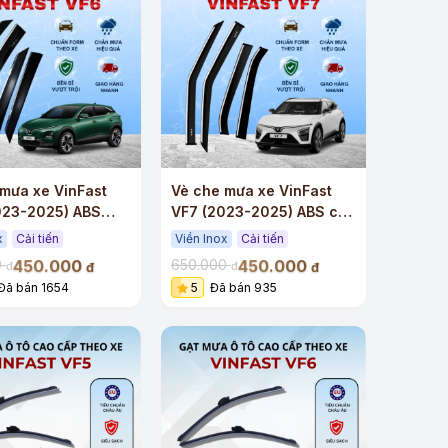
mưa xe VinFast
Vè che mưa xe VinFast
023-2025) ABS
VF7 (2023-2025) ABS cao
 viền Inox
cấp viền Inox
x
Cải tiến
Viền Inox
Cải tiến
450.000
450.000
0
650.000
đ
đ
đ
đ
Đã bán 1654
5
Đã bán 935