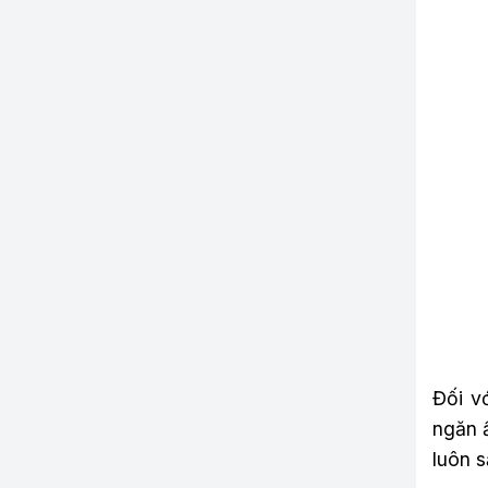
Đối v
ngăn ẩ
luôn s