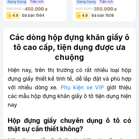
Sang trọng
Tiện ích
Sang trọng
Tiện ích
450.000
350.000
560.000
500.000
đ
đ
đ
đ
4.9
Đã bán 1564
4.9
Đã bán 1508
Các dòng hộp đựng khăn giấy ô
tô cao cấp, tiện dụng được ưa
chuộng
Hiện nay, trên thị trường có rất nhiều loại hộp
đựng giấy thiết kế tinh tế, dễ lắp đặt và phù hợp
với nhiều dòng xe.
Phụ kiện xe VIP
giới thiệu
các mẫu hộp đựng khăn giấy ô tô tiện dụng hiện
nay
Hộp đựng giấy chuyên dụng ô tô có
thật sự cần thiết không?