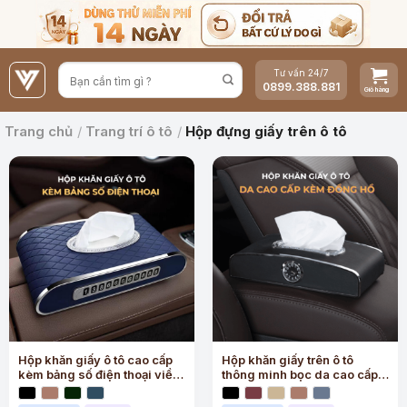
Bỏ
qua
nội
Tư vấn 24/7
dung
0899.388.881
Trang chủ
/
Trang trí ô tô
/
Hộp đựng giấy trên ô tô​
Hộp khăn giấy ô tô cao cấp
Hộp khăn giấy trên ô tô
kèm bảng số điện thoại viền
thông minh bọc da cao cấp
mạ kim loại sang trọng
kèm đồng hồ