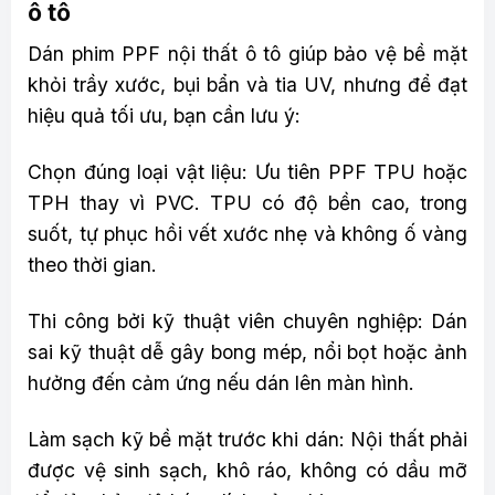
ô tô
Dán phim PPF nội thất ô tô giúp bảo vệ bề mặt
khỏi trầy xước, bụi bẩn và tia UV, nhưng để đạt
hiệu quả tối ưu, bạn cần lưu ý:
Chọn đúng loại vật liệu: Ưu tiên PPF TPU hoặc
TPH thay vì PVC. TPU có độ bền cao, trong
suốt, tự phục hồi vết xước nhẹ và không ố vàng
theo thời gian.
Thi công bởi kỹ thuật viên chuyên nghiệp: Dán
sai kỹ thuật dễ gây bong mép, nổi bọt hoặc ảnh
hưởng đến cảm ứng nếu dán lên màn hình.
Làm sạch kỹ bề mặt trước khi dán: Nội thất phải
được vệ sinh sạch, khô ráo, không có dầu mỡ