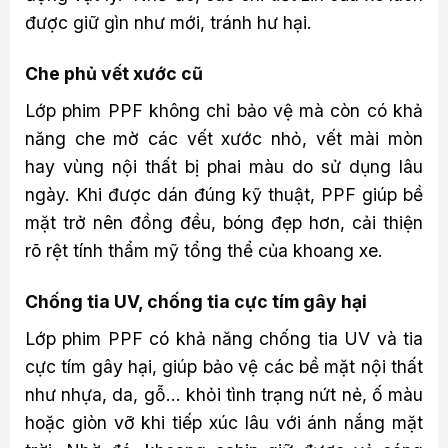
được giữ gìn như mới, tránh hư hại.
Che phủ vết xước cũ
Lớp phim PPF không chỉ bảo vệ mà còn có khả
năng che mờ các vết xước nhỏ, vết mài mòn
hay vùng nội thất bị phai màu do sử dụng lâu
ngày. Khi được dán đúng kỹ thuật, PPF giúp bề
mặt trở nên đồng đều, bóng đẹp hơn, cải thiện
rõ rệt tính thẩm mỹ tổng thể của khoang xe.
Chống tia UV, chống tia cực tím gây hại
Lớp phim PPF có khả năng chống tia UV và tia
cực tím gây hại, giúp bảo vệ các bề mặt nội thất
như nhựa, da, gỗ… khỏi tình trạng nứt nẻ, ố màu
hoặc giòn vỡ khi tiếp xúc lâu với ánh nắng mặt