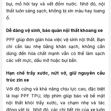
bụi, mồ hôi tay và vết đốm nước. Nhờ đó, nội
thất luôn sáng sạch, không bị xỉn màu hay loang
ố.
Dễ dàng vệ sinh, bảo quản nội thất khoang xe
PPF giúp đơn giản hóa việc vệ sinh nội thất. Bạn
chỉ cần lau nhẹ bằng khăn sạch, không cần
dùng đến hóa chất mạnh vẫn có thể làm sạch
các vết mực, dầu mỡ hoặc bụi bẩn.
Hạn chế trầy xước, nứt vỡ, giữ nguyên cấu
trúc zin xe
Với độ cứng và khả năng chịu lực cao, đặc biệt
là loại PPF TPU, lớp phim giúp bảo vệ bề mặt
nội thất khỏi trầy xước, va chạm nhẹ và tác
động vật lý. Nhờ đó, các chi tiết zin của xe luôn