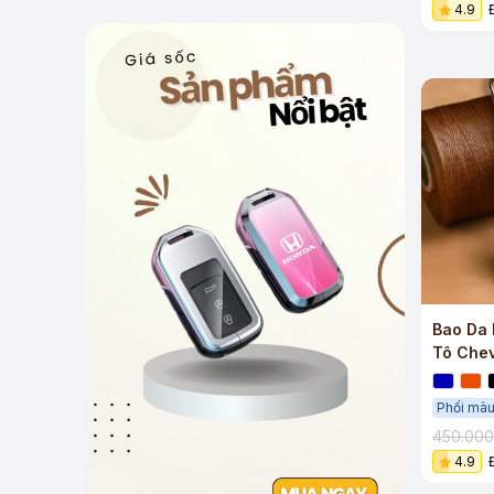
4.9
Bao Da 
Tô Chev
Sang T
Phối màu
450.00
4.9