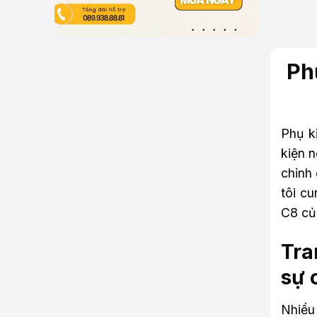
Ph
Phụ ki
kiện 
chỉnh
tôi c
C8 củ
Tra
sự 
Nhiều