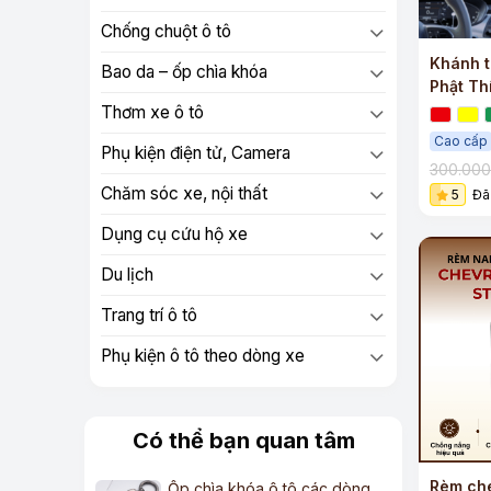
Chống chuột ô tô
Khánh t
Bao da – ốp chìa khóa
Phật Th
gỗ hoàn
Thơm xe ô tô
Cao cấp
Phụ kiện điện tử, Camera
300.00
Chăm sóc xe, nội thất
5
Đã
Dụng cụ cứu hộ xe
Du lịch
Trang trí ô tô
Phụ kiện ô tô theo dòng xe
Có thể bạn quan tâm
Rèm ch
Ốp chìa khóa ô tô các dòng