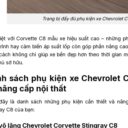
Trang bị đầy đủ phụ kiện xe Chevrolet C
iệt với Corvette C8 mẫu xe hiệu suất cao – những ph
rình hay cảm biến áp suất lốp còn góp phần nâng cao 
cách không chỉ giúp xe bền đẹp hơn theo thời gian 
hủ sở hữu.
h sách phụ kiện xe Chevrolet Co
nâng cấp nội thất
đây là danh sách những phụ kiện cần thiết và nâng
ray C8 của bạn:
vô lăng Chevrolet Corvette Stingray C8