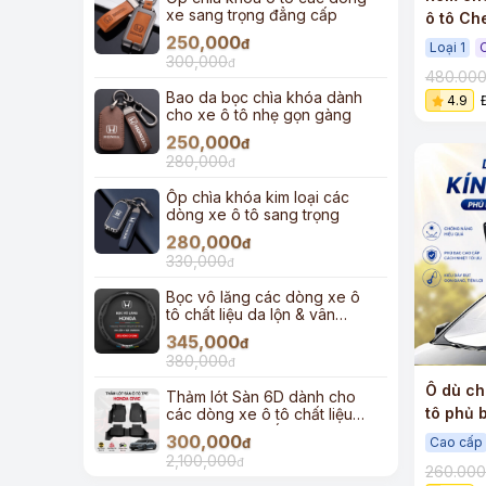
xe sang trọng đẳng cấp
ô tô Ch
250,000
Stinggr
đ
Loại 1
300,000
đ
480.00
Bao da bọc chìa khóa dành
4.9
cho xe ô tô nhẹ gọn gàng
250,000
đ
280,000
đ
Ốp chìa khóa kim loại các
dòng xe ô tô sang trọng
280,000
đ
330,000
đ
Bọc vô lăng các dòng xe ô
tô chất liệu da lộn & vân
carbon
345,000
đ
+
380,000
đ
Ô dù ch
Thảm lót Sàn 6D dành cho
tô phủ 
các dòng xe ô tô chất liệu
TPE đúc cao cấp
dây rút
300,000
Cao cấp
đ
2,100,000
đ
260.00