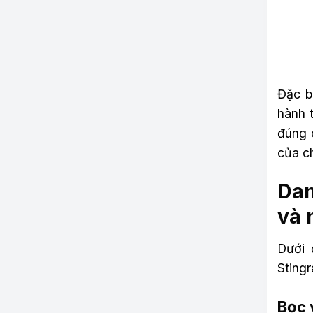
Đặc b
hành t
đúng 
của c
Dan
và 
Dưới 
Sting
Bọc 