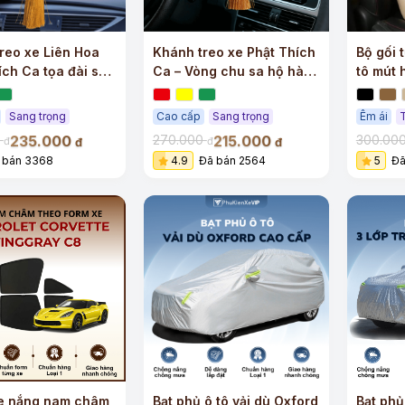
reo xe Liên Hoa
Khánh treo xe Phật Thích
Bộ gối 
ích Ca tọa đài sen
Ca – Vòng chu sa hộ hành
tô mút 
g dương cao cấp
tâm an
hồi cao
Sang trọng
Cao cấp
Sang trọng
Êm ái
235.000
215.000
0
270.000
300.00
đ
đ
đ
đ
 bán 3368
4.9
Đã bán 2564
5
Đã
e nắng nam châm
Bạt phủ ô tô vải dù Oxford
Bạt phủ