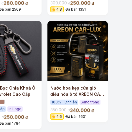
280.000
250.000
0
300.000
đ
đ
đ
đ
Đã bán 2569
4.8
Đã bán 1351
 Bọc Chìa Khoá Ô
Nước hoa kẹp cửa gió
vrolet Cao Cấp
điều hòa ô tô AREON CAR
– LUX cao cấp
100% Tự nhiên
Sang trọng
cấp
In Logo
340.000
350.000
đ
đ
250.000
0
4.6
Đã bán 2601
đ
đ
Đã bán 1784