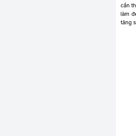
cần th
làm đ
tăng s