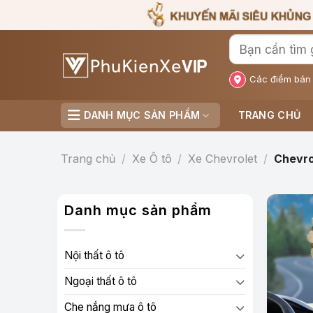
Bỏ
qua
nội
dung
Các điểm bán
DANH MỤC SẢN PHẨM
TRANG CHỦ
Trang chủ
/
Xe Ô tô
/
Xe Chevrolet
/
Chevro
Danh mục sản phẩm
Nội thất ô tô
Ngoại thất ô tô
Che nắng mưa ô tô