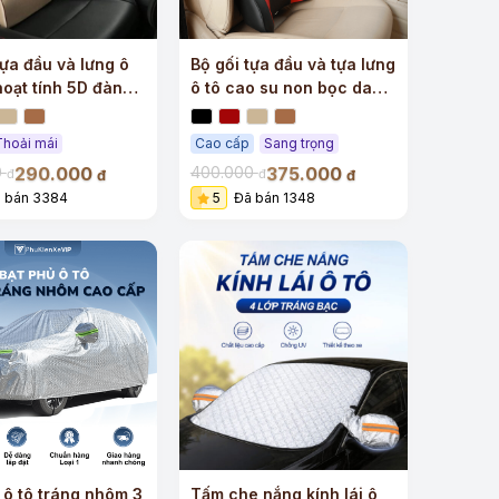
tựa đầu và lưng ô
Bộ gối tựa đầu và tựa lưng
hoạt tính 5D đàn
ô tô cao su non bọc da
 cấp
cao cấp
Thoải mái
Cao cấp
Sang trọng
290.000
375.000
0
400.000
đ
đ
đ
đ
 bán 3384
5
Đã bán 1348
+
 ô tô tráng nhôm 3
Tấm che nắng kính lái ô