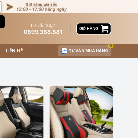
Tư vấn 24/7
GIỎ HÀNG
0899.388.881
LIÊN HỆ
TƯ VẤN MUA HÀNG