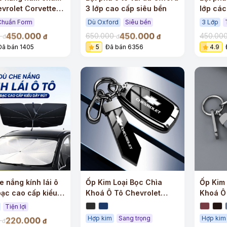
evrolet Corvette
3 lớp cao cấp siêu bền
lớp các
ay C8 cao cấp
Chuẩn Form
Dù Oxford
Siêu bền
3 Lớp
450.000
450.000
0
650.000
450.00
đ
đ
đ
đ
Đã bán 1405
5
Đã bán 6356
4.9
e nắng kính lái ô
Ốp Kim Loại Bọc Chìa
Ốp Kim 
bạc cao cấp kiểu
Khoá Ô Tô Chevrolet
Khoá Ô
Sang Trọng
Cấp
Tiện lợi
Hợp kim
Sang trọng
Hợp kim
220.000
0
đ
đ