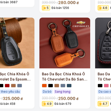
280.000
330.000
330.00
Đã bán 3687
đ
đ
5
Đã bán 1256
4.6
Bọc Chìa Khóa Ô
Bao Da Bọc Chìa Khoá Ô
Bao Da
rolet Da Epsom
Tô Chevrolet Da Bò Sang
Tô Che
rọng
Trọng
 theo yêu cầu
Da bò
Sang trọng
Da cao 
325.000
250.000
0
330.000
280.00
đ
đ
đ
đ
Đã bán 458
4.9
Đã bán 679
4.7