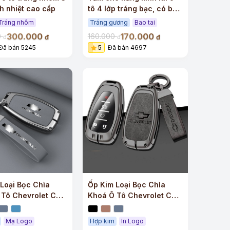
h nhiệt cao cấp
tô 4 lớp tráng bạc, có bao
tai
Tráng nhôm
Tráng gương
Bao tai
300.000
170.000
0
160.000
đ
đ
đ
đ
Đã bán 5245
5
Đã bán 4697
Loại Bọc Chìa
Ốp Kim Loại Bọc Chìa
 Tô Chevrolet Cao
Khoá Ô Tô Chevrolet Chất
Lượng
Mạ Logo
Hợp kim
In Logo