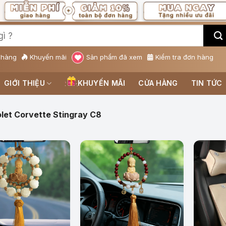
 hàng
Khuyến mãi
Sản phẩm đã xem
Kiểm tra đơn hàng
GIỚI THIỆU
KHUYẾN MÃI
CỬA HÀNG
TIN TỨC
let Corvette Stingray C8