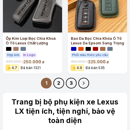
Ốp Kim Loại Bọc Chìa Khoá
Bao Da Bọc Chìa Khóa Ô Tô
Ô Tô Lexus Chất Lượng
Lexus Da Epsom Sang Trọng
Hợp kim
In Logo
Phối màu theo yêu cầu
250.000
325.000
300.000
450.000
đ
đ
đ
đ
4.7
Đã bán 1321
4.9
Đã bán 535
1
2
3
Trang bị bộ phụ kiện xe Lexus
LX tiện ích, tiện nghi, bảo vệ
toàn diện