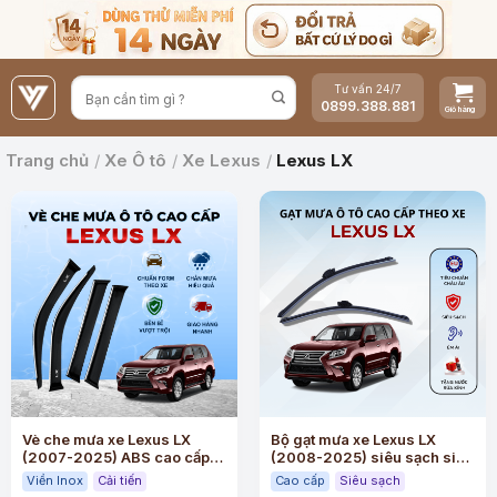
Bỏ
qua
nội
Tư vấn 24/7
dung
0899.388.881
Trang chủ
/
Xe Ô tô
/
Xe Lexus
/
Lexus LX
Vè che mưa xe Lexus LX
Bộ gạt mưa xe Lexus LX
(2007-2025) ABS cao cấp
(2008-2025) siêu sạch siêu
viền Inox
êm
Viền Inox
Cải tiến
Cao cấp
Siêu sạch