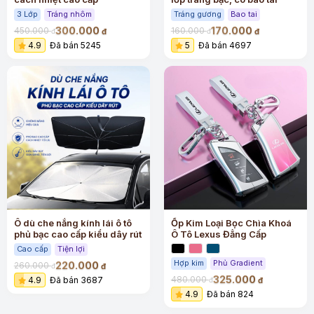
3 Lớp
Tráng nhôm
Tráng gương
Bao tai
300.000
170.000
450.000
160.000
đ
đ
đ
đ
4.9
Đã bán 5245
5
Đã bán 4697
Ô dù che nắng kính lái ô tô
Ốp Kim Loại Bọc Chìa Khoá
phủ bạc cao cấp kiểu dây rút
Ô Tô Lexus Đẳng Cấp
Cao cấp
Tiện lợi
Hợp kim
Phủ Gradient
220.000
260.000
đ
đ
325.000
480.000
4.9
Đã bán 3687
đ
đ
4.9
Đã bán 824