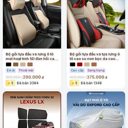
Bộ gối tựa đầu và lưng ô tô
Bộ gối tựa đầu và tựa lưng ô
mút hoạt tính 5D đàn hồi cao
tô cao su non bọc da cao
cấp
cấp
Êm ái
Thoải mái
Cao cấp
Sang trọng
290.000
375.000
300.000
400.000
đ
đ
đ
đ
5
Đã bán 3384
5
Đã bán 1348