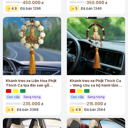
450.000
350.000
650.000
650.000
đ
đ
đ
đ
4.9
Đã bán 1296
5
Đã bán 1346
Khánh treo xe Liên Hoa Phật
Khánh treo xe Phật Thích Ca
Thích Ca tọa đài sen gỗ
– Vòng chu sa hộ hành tâm
hoàng dương cao cấp
an
Cao cấp
Sang trọng
Cao cấp
Sang trọng
235.000
215.000
300.000
270.000
đ
đ
đ
đ
5
Đã bán 3368
4.9
Đã bán 2564