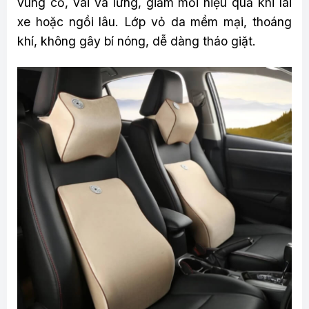
vùng cổ, vai và lưng, giảm mỏi hiệu quả khi lái
xe hoặc ngồi lâu. Lớp vỏ da mềm mại, thoáng
khí, không gây bí nóng, dễ dàng tháo giặt.