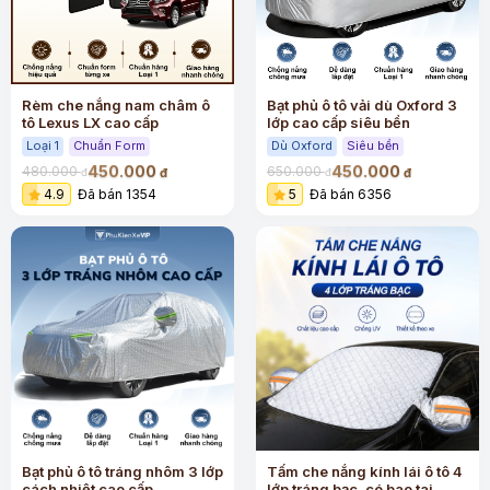
Rèm che nắng nam châm ô
Bạt phủ ô tô vải dù Oxford 3
tô Lexus LX cao cấp
lớp cao cấp siêu bền
Loại 1
Chuẩn Form
Dù Oxford
Siêu bền
450.000
450.000
480.000
650.000
đ
đ
đ
đ
4.9
Đã bán 1354
5
Đã bán 6356
Bạt phủ ô tô tráng nhôm 3 lớp
Tấm che nắng kính lái ô tô 4
cách nhiệt cao cấp
lớp tráng bạc, có bao tai