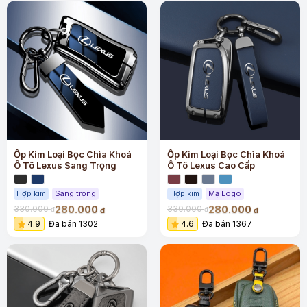
Ốp Kim Loại Bọc Chìa Khoá
Ốp Kim Loại Bọc Chìa Khoá
Ô Tô Lexus Sang Trọng
Ô Tô Lexus Cao Cấp
Hợp kim
Sang trọng
Hợp kim
Mạ Logo
280.000
280.000
330.000
330.000
đ
đ
đ
đ
4.9
Đã bán 1302
4.6
Đã bán 1367