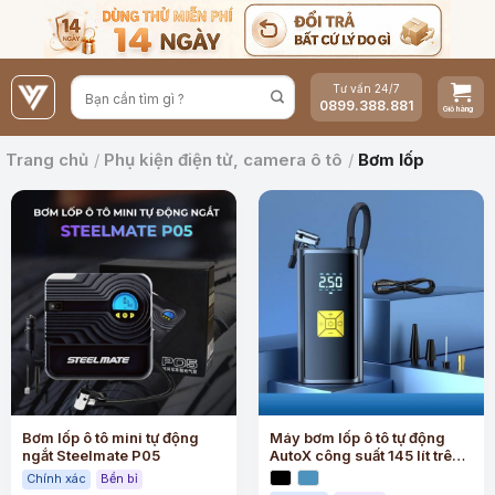
Bỏ
qua
nội
Tư vấn 24/7
dung
0899.388.881
Trang chủ
/
Phụ kiện điện tử, camera ô tô
/
Bơm lốp
Bơm lốp ô tô mini tự động
Máy bơm lốp ô tô tự động
ngắt Steelmate P05
AutoX công suất 145 lít trên
phút động cơ nhập từ Đức
Chính xác
Bền bỉ