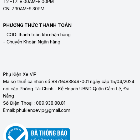
T2 -T7: 8.00AM-8.00PM
CN: 7.30AM-9.30PM
PHƯƠNG THỨC THANH TOÁN
- COD: thanh toán khi nhận hàng
- Chuyển Khoản Ngân hàng
Phụ Kiện Xe VIP
Mã số thuế cá nhân số 8879483849-001 ngày cấp 15/04/2024
nơi cấp Phòng Tài Chính - Kế Hoạch UBND Quận Cẩm Lệ, Đà
Nẵng
Số Điện Thoại : 089.938.88.81
Email: phukienxevip@gmail.com