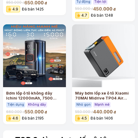
Tự động
Tiện lợi
650.000
850.000
đ
đ
450.000
550.000
4.9
Đã bán 1425
đ
đ
4.7
Đã bán 1248
Bơm lốp ô tô không dây
Máy bơm lốp xe ô tô Xiaomi
Ichini 12000mAh, 7500
70MAI Midrive TP04 Air
mAh, 4000 mAh, xi lanh đôi,
Compressor Eco
Tiện dụng
Không dây
Nhỏ gọn
Mạnh mẽ
160 psi , nguồn điện kép
550.000
440.000
660.000
550.000
đ
đ
đ
đ
4.6
Đã bán 2195
4.5
Đã bán 1406