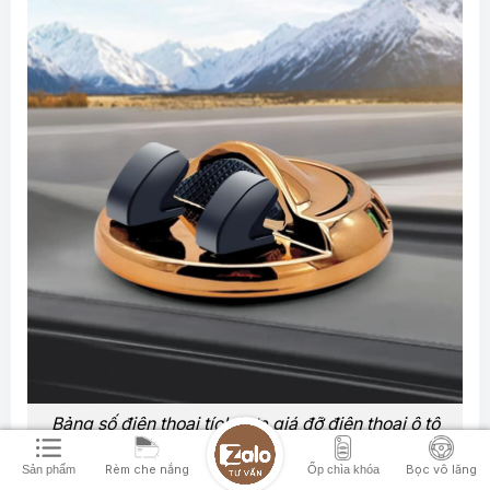
Bảng số điện thoại tích hợp giá đỡ điện thoại ô tô
màu vàng
Rèm che nắng
Bọc vô lăng
Sản phẩm
Ốp chìa khóa