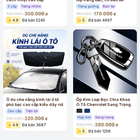
3 Lớp
Tráng nhôm
Tráng gương
Bao tai
300.000
170.000
450.000
160.000
đ
đ
đ
đ
4.9
Đã bán 5245
5
Đã bán 4697
Ô dù che nắng kính lái ô tô
Ốp Kim Loại Bọc Chìa Khoá
phủ bạc cao cấp kiểu dây rút
Ô Tô Chevrolet Sang Trọng
Cao cấp
Tiện lợi
Hợp kim
Sang trọng
220.000
260.000
đ
đ
280.000
330.000
4.9
Đã bán 3687
đ
đ
5
Đã bán 1256