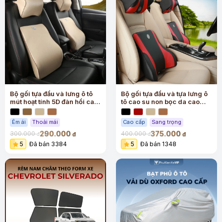
Bộ gối tựa đầu và lưng ô tô
Bộ gối tựa đầu và tựa lưng ô
mút hoạt tính 5D đàn hồi cao
tô cao su non bọc da cao
cấp
cấp
Êm ái
Thoải mái
Cao cấp
Sang trọng
290.000
375.000
300.000
400.000
đ
đ
đ
đ
5
Đã bán 3384
5
Đã bán 1348