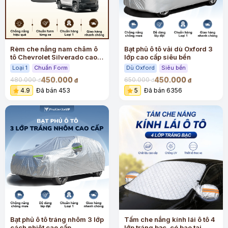
Rèm che nắng nam châm ô
Bạt phủ ô tô vải dù Oxford 3
tô Chevrolet Silverado cao
lớp cao cấp siêu bền
cấp
Loại 1
Chuẩn Form
Dù Oxford
Siêu bền
450.000
450.000
480.000
650.000
đ
đ
đ
đ
4.9
Đã bán 453
5
Đã bán 6356
Bạt phủ ô tô tráng nhôm 3 lớp
Tấm che nắng kính lái ô tô 4
cách nhiệt cao cấp
lớp tráng bạc, có bao tai