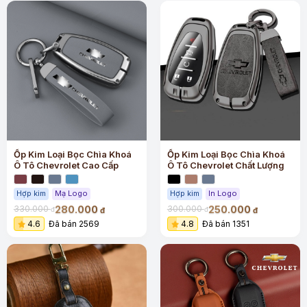
Ốp Kim Loại Bọc Chìa Khoá
Ốp Kim Loại Bọc Chìa Khoá
Ô Tô Chevrolet Cao Cấp
Ô Tô Chevrolet Chất Lượng
Hợp kim
Mạ Logo
Hợp kim
In Logo
280.000
250.000
330.000
300.000
đ
đ
đ
đ
4.6
Đã bán 2569
4.8
Đã bán 1351