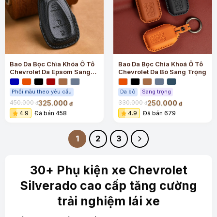
Bao Da Bọc Chìa Khóa Ô Tô
Bao Da Bọc Chìa Khoá Ô Tô
Chevrolet Da Epsom Sang
Chevrolet Da Bò Sang Trọng
Trọng
Phối màu theo yêu cầu
Da bò
Sang trọng
325.000
250.000
450.000
330.000
đ
đ
đ
đ
4.9
Đã bán 458
4.9
Đã bán 679
1
2
3
30+ Phụ kiện xe Chevrolet
Silverado cao cấp tăng cường
trải nghiệm lái xe