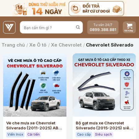
Bỏ
qua
nội
Tư vấn 24/7
dung
0899.388.881
Trang chủ
/
Xe Ô tô
/
Xe Chevrolet
/
Chevrolet Silverado
Vè che mưa xe Chevrolet
Bộ gạt mưa xe Chevrolet
Silverado (2011-2025) ABS
Silverado (2015-2025) siêu
cao cấp viền Inox
sạch siêu êm
Viền Inox
Cải tiến
Cao cấp
Siêu sạch