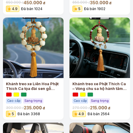
450.000
350.000
650.000
650.000
đ
đ
đ
đ
4.9
Đã bán 1024
5
Đã bán 1902
Khánh treo xe Liên Hoa Phật
Khánh treo xe Phật Thích Ca
Thích Ca tọa đài sen gỗ
– Vòng chu sa hộ hành tâm
hoàng dương cao cấp
an
Cao cấp
Sang trọng
Cao cấp
Sang trọng
235.000
215.000
300.000
270.000
đ
đ
đ
đ
5
Đã bán 3368
4.9
Đã bán 2564