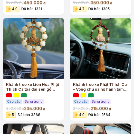
450.000
350.000
650.000
650.000
đ
đ
đ
đ
4.9
Đã bán 1321
4.7
Đã bán 1385
Khánh treo xe Liên Hoa Phật
Khánh treo xe Phật Thích Ca
Thích Ca tọa đài sen gỗ
– Vòng chu sa hộ hành tâm
hoàng dương cao cấp
an
Cao cấp
Sang trọng
Cao cấp
Sang trọng
235.000
215.000
300.000
270.000
đ
đ
đ
đ
5
Đã bán 3368
4.9
Đã bán 2564