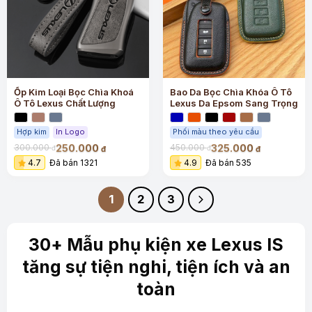
Ốp Kim Loại Bọc Chìa Khoá
Bao Da Bọc Chìa Khóa Ô Tô
Ô Tô Lexus Chất Lượng
Lexus Da Epsom Sang Trọng
Hợp kim
In Logo
Phối màu theo yêu cầu
250.000
325.000
300.000
450.000
đ
đ
đ
đ
4.7
Đã bán 1321
4.9
Đã bán 535
1
2
3
30+ Mẫu phụ kiện xe Lexus IS
tăng sự tiện nghi, tiện ích và an
toàn