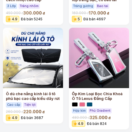
3 Lớp
Tráng nhôm
Tráng gương
Bao tai
300.000
170.000
450.000
160.000
đ
đ
đ
đ
4.9
Đã bán 5245
5
Đã bán 4697
Ô dù che nắng kính lái ô tô
Ốp Kim Loại Bọc Chìa Khoá
phủ bạc cao cấp kiểu dây rút
Ô Tô Lexus Đẳng Cấp
Cao cấp
Tiện lợi
Hợp kim
Phủ Gradient
220.000
260.000
đ
đ
325.000
480.000
4.9
Đã bán 3687
đ
đ
4.9
Đã bán 824