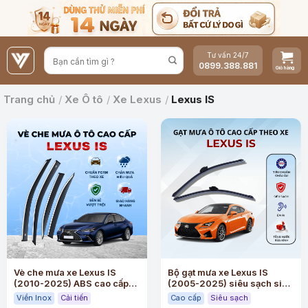
Bỏ
qua
nội
Tư vấn 24/7
dung
0899.388.881
Trang chủ
/
Xe Ô tô
/
Xe Lexus
/
Lexus IS
Vè che mưa xe Lexus IS
Bộ gạt mưa xe Lexus IS
(2010-2025) ABS cao cấp
(2005-2025) siêu sạch siêu
viền Inox
êm
Viền Inox
Cải tiến
Cao cấp
Siêu sạch