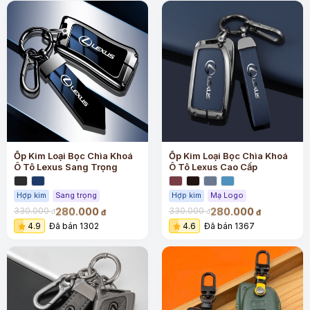
Ốp Kim Loại Bọc Chìa Khoá
Ốp Kim Loại Bọc Chìa Khoá
Ô Tô Lexus Sang Trọng
Ô Tô Lexus Cao Cấp
Hợp kim
Sang trọng
Hợp kim
Mạ Logo
280.000
280.000
330.000
330.000
đ
đ
đ
đ
4.9
Đã bán 1302
4.6
Đã bán 1367