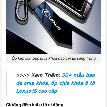
Ốp kim loại bọc chìa khóa ô tô Lexus sang trọng
>>>> Xem Thêm:
50+ mẫu bao
da chìa khóa, ốp chìa khóa ô tô
Lexus IS cao cấp
Giường đệm hơi ô tô di động