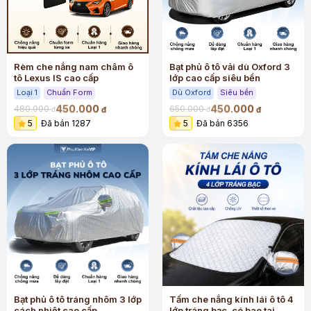
Rèm che nắng nam châm ô
Bạt phủ ô tô vải dù Oxford 3
tô Lexus IS cao cấp
lớp cao cấp siêu bền
Loại 1
Chuẩn Form
Dù Oxford
Siêu bền
450.000
450.000
480.000
650.000
đ
đ
đ
đ
5
Đã bán 1287
5
Đã bán 6356
Bạt phủ ô tô tráng nhôm 3 lớp
Tấm che nắng kính lái ô tô 4
cách nhiệt cao cấp
lớp tráng bạc, có bao tai