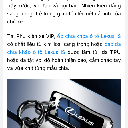
trầy xước, va đập và bụi bẩn. Nhiều kiểu dáng
sang trọng, trẻ trung giúp tôn lên nét cá tính của
chủ xe.
Tại Phụ kiện xe VIP,
ốp chìa khóa ô tô Lexus IS
có chất liệu từ kim loại sang trọng hoặc
bao da
chìa kháo ô tô Lexus IS
được làm từ da TPU
hoặc da tật với độ hoàn thiện cao, cầm chắc tay
và vừa khít từng mẫu chìa.