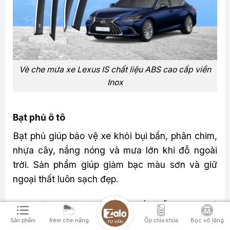
Vè che mưa xe Lexus IS chất liệu ABS cao cấp viền
Inox
Bạt phủ ô tô
Bạt phủ giúp bảo vệ xe khỏi bụi bẩn, phân chim,
nhựa cây, nắng nóng và mưa lớn khi đỗ ngoài
trời. Sản phẩm giúp giảm bạc màu sơn và giữ
ngoại thất luôn sạch đẹp.
Phụ kiện xe VIP cung cấp nhiều mẫu
bạt phủ ô
tô
với chất liệu vải dù Oxford hoặc 3 lớp tráng
Rèm che nắng
Bọc vô lăng
Sản phẩm
Ốp chìa khóa