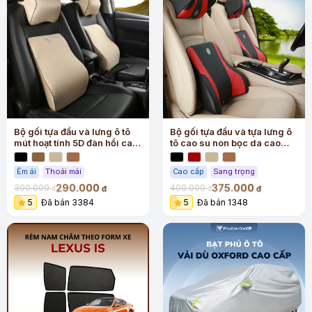
Bộ gối tựa đầu và lưng ô tô
Bộ gối tựa đầu và tựa lưng ô
mút hoạt tính 5D đàn hồi cao
tô cao su non bọc da cao
cấp
cấp
Êm ái
Thoải mái
Cao cấp
Sang trọng
290.000
375.000
300.000
400.000
đ
đ
đ
đ
5
Đã bán 3384
5
Đã bán 1348