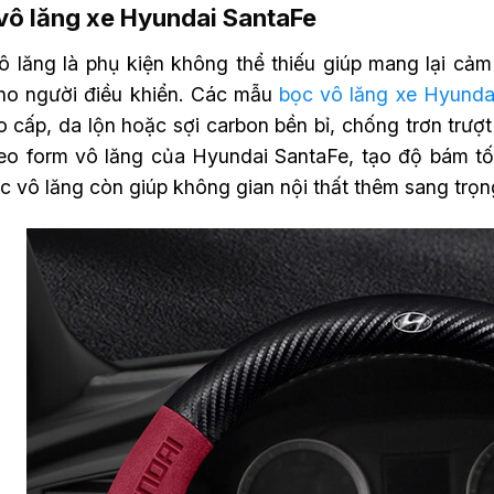
vô lăng xe Hyundai SantaFe
ô lăng là phụ kiện không thể thiếu giúp mang lại cảm
ho người điều khiển. Các mẫu
bọc vô lăng xe Hyunda
 cấp, da lộn hoặc sợi carbon bền bỉ, chống trơn trượ
heo form vô lăng của Hyundai SantaFe, tạo độ bám tố
c vô lăng còn giúp không gian nội thất thêm sang trọn