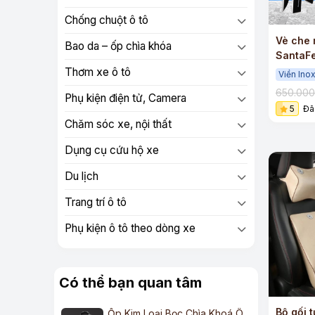
Chống chuột ô tô
Vè che 
Bao da – ốp chìa khóa
SantaF
ABS cao
Thơm xe ô tô
Viền Ino
650.00
Phụ kiện điện tử, Camera
5
Đã
Chăm sóc xe, nội thất
Dụng cụ cứu hộ xe
Du lịch
Trang trí ô tô
Phụ kiện ô tô theo dòng xe
Có thể bạn quan tâm
Bộ gối 
Ốp Kim Loại Bọc Chìa Khoá Ô