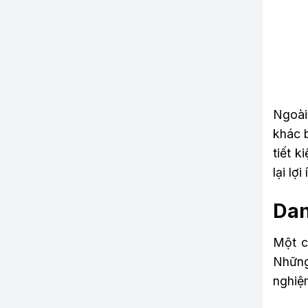
Ngoài
khác 
tiết k
lại lợ
Dan
Một c
Những
nghiệm