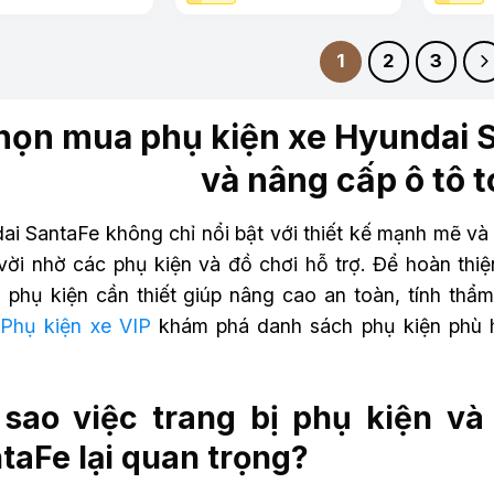
1
2
3
họn mua phụ kiện xe Hyundai S
và nâng cấp ô tô t
i SantaFe không chỉ nổi bật với thiết kế mạnh mẽ và 
 vời nhờ các phụ kiện và đồ chơi hỗ trợ. Để hoàn th
 phụ kiện cần thiết giúp nâng cao an toàn, tính thẩ
g
Phụ kiện xe VIP
khám phá danh sách phụ kiện phù 
 sao việc trang bị phụ kiện v
taFe lại quan trọng?