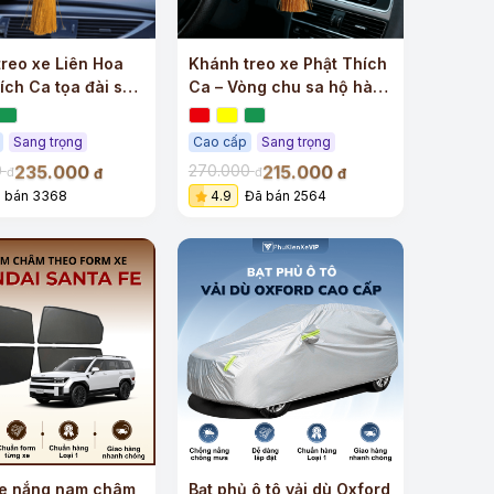
reo xe Liên Hoa
Khánh treo xe Phật Thích
ích Ca tọa đài sen
Ca – Vòng chu sa hộ hành
ng dương cao cấp
tâm an
Sang trọng
Cao cấp
Sang trọng
235.000
215.000
0
270.000
đ
đ
đ
đ
 bán 3368
4.9
Đã bán 2564
e nắng nam châm
Bạt phủ ô tô vải dù Oxford