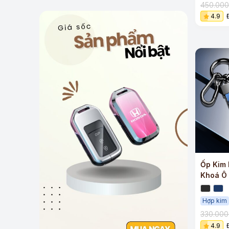
450.00
4.9
Ốp Kim 
Khoá Ô
Trọng
Hợp kim
330.00
4.9