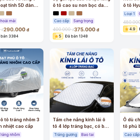
hoạt tính 5D đàn
ô tô cao su non bọc da
ô tô Hy
 cấp
cao cấp
cao cấ
Loại 1
hoải mái
Cao cấp
Sang trọng
480.00
290.000
375.000
0
400.000
4.9
đ
đ
đ
đ
 bán 3384
5
Đã bán 1348
+
+
 ô tô tráng nhôm 3
Tấm che nắng kính lái ô
Ô dù ch
h nhiệt cao cấp
tô 4 lớp tráng bạc, có bao
tô phủ 
tai
dây rút
Tráng nhôm
Tráng gương
Bao tai
Cao cấp