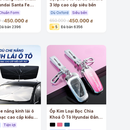
undai Santa Fe
3 lớp cao cấp siêu bền
p
Chuẩn Form
Dù Oxford
Siêu bền
450.000
450.000
0
650.000
đ
đ
đ
đ
Đã bán 2396
5
Đã bán 6356
e nắng kính lái ô
Ốp Kim Loại Bọc Chìa
bạc cao cấp kiểu
Khoá Ô Tô Hyundai Đẳng
Cấp
Tiện lợi