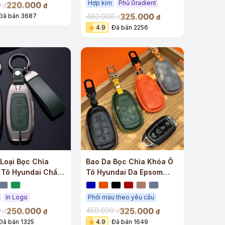
Hợp kim
Phủ Gradient
220.000
0
đ
đ
325.000
480.000
Đã bán 3687
đ
đ
4.9
Đã bán 2256
Loại Bọc Chìa
Bao Da Bọc Chìa Khóa Ô
 Tô Hyundai Chất
Tô Hyundai Da Epsom
Sang Trọng
In Logo
Phối màu theo yêu cầu
250.000
325.000
0
450.000
đ
đ
đ
đ
Đã bán 1325
4.9
Đã bán 1649