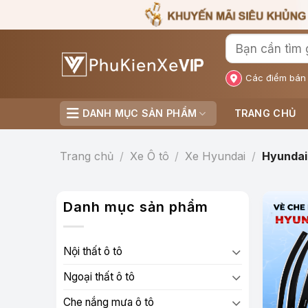
Bỏ
qua
nội
dung
Các điểm bán
DANH MỤC SẢN PHẨM
TRANG CHỦ
Trang chủ
/
Xe Ô tô
/
Xe Hyundai
/
Hyundai
Danh mục sản phẩm
Nội thất ô tô
Ngoại thất ô tô
Che nắng mưa ô tô