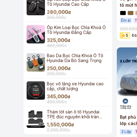
Tô Hyundai Cao Cấp
tô mút 
280,000
hồi cao
đ
330,000
đ
Êm ái
T
Ốp Kim Loại Bọc Chìa Khoá Ô
300.00
Tô Hyundai Đẳng Cấp
5
Đã
325,000
đ
480,000
đ
Bao Da Bọc Chìa Khoá Ô Tô
Hyundai Da Bò Sang Trọng
250,000
đ
330,000
đ
Bọc vô lăng xe Hyundai cao
cấp, chất lượng
345,000
đ
400,000
đ
Thảm lót sàn ô tô Hyundai
TPE đúc nguyên khối tràn
Bạt phủ
viền
lớp các
1,550,000
đ
2,200,000
đ
3 Lớp