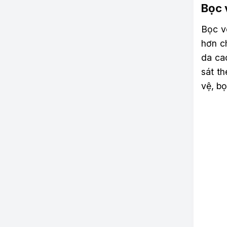
Bọc 
Bọc v
hơn c
da cao
sát t
vệ, bọ