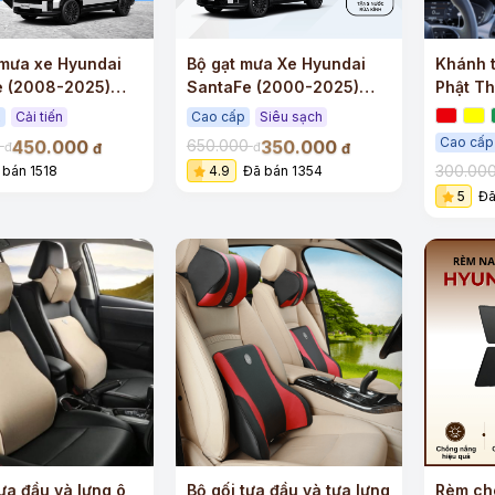
mưa xe Hyundai
Bộ gạt mưa Xe Hyundai
Khánh t
e (2008-2025)
SantaFe (2000-2025)
Phật Th
 cấp viền Inox
siêu sạch siêu êm
gỗ hoà
x
Cải tiến
Cao cấp
Siêu sạch
Cao cấp
450.000
350.000
0
650.000
đ
đ
đ
đ
300.00
 bán 1518
4.9
Đã bán 1354
5
Đã
tựa đầu và lưng ô
Bộ gối tựa đầu và tựa lưng
Rèm ch