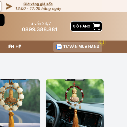
Tư vấn 24/7
GIỎ HÀNG
0899.388.881
LIÊN HỆ
TƯ VẤN MUA HÀNG