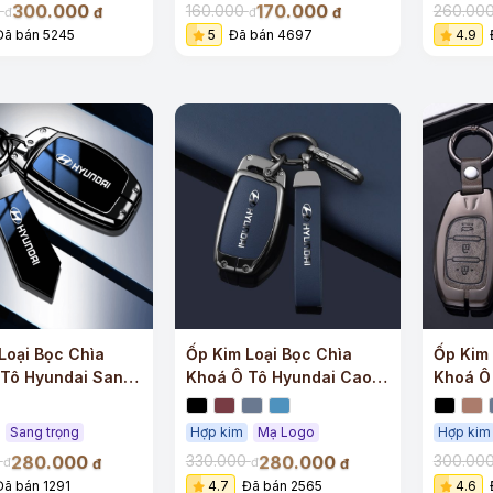
300.000
170.000
0
160.000
260.00
đ
đ
đ
đ
Đã bán 5245
5
Đã bán 4697
4.9
Loại Bọc Chìa
Ốp Kim Loại Bọc Chìa
Ốp Kim 
 Tô Hyundai Sang
Khoá Ô Tô Hyundai Cao
Khoá Ô
Cấp
Lượng
Sang trọng
Hợp kim
Mạ Logo
Hợp kim
280.000
280.000
0
330.000
300.00
đ
đ
đ
đ
Đã bán 1291
4.7
Đã bán 2565
4.6