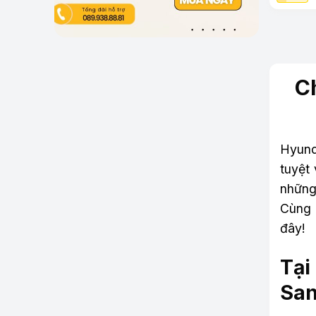
C
Hyunda
tuyệt
những
Cùn
đây!
Tại
San