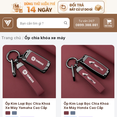
Bỏ
qua
nội
Tư vấn 24/7
dung
0899.388.881
Trang chủ
/
Ốp chìa khóa xe máy
Ốp Kim Loại Bọc Chìa Khoá
Ốp Kim Loại Bọc Chìa Khoá
Xe Máy Yamaha Cao Cấp
Xe Máy Honda Cao Cấp