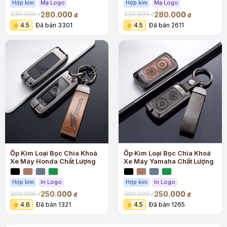
Hợp kim
Mạ Logo
Hợp kim
Mạ Logo
280.000
280.000
330.000
330.000
đ
đ
đ
đ
4.5
Đã bán 3301
4.5
Đã bán 2611
Ốp Kim Loại Bọc Chìa Khoá
Ốp Kim Loại Bọc Chìa Khoá
Xe Máy Honda Chất Lượng
Xe Máy Yamaha Chất Lượng
Hợp kim
In Logo
Hợp kim
In Logo
250.000
250.000
300.000
300.000
đ
đ
đ
đ
4.6
Đã bán 1321
4.5
Đã bán 1265