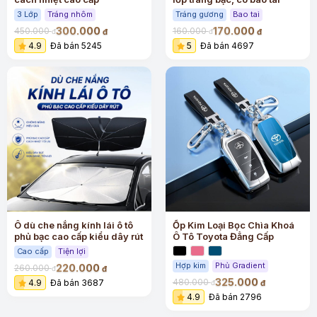
3 Lớp
Tráng nhôm
Tráng gương
Bao tai
300.000
170.000
450.000
160.000
đ
đ
đ
đ
4.9
Đã bán 5245
5
Đã bán 4697
Ô dù che nắng kính lái ô tô
Ốp Kim Loại Bọc Chìa Khoá
phủ bạc cao cấp kiểu dây rút
Ô Tô Toyota Đẳng Cấp
Cao cấp
Tiện lợi
Hợp kim
Phủ Gradient
220.000
260.000
đ
đ
325.000
480.000
4.9
Đã bán 3687
đ
đ
4.9
Đã bán 2796