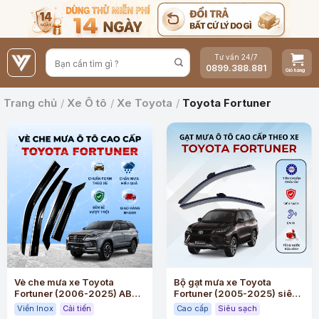
Bỏ
qua
nội
Tư vấn 24/7
dung
0899.388.881
Trang chủ
/
Xe Ô tô
/
Xe Toyota
/
Toyota Fortuner
Vè che mưa xe Toyota
Bộ gạt mưa xe Toyota
Fortuner (2006-2025) ABS
Fortuner (2005-2025) siêu
cao cấp viền Inox
sạch siêu êm
Viền Inox
Cải tiến
Cao cấp
Siêu sạch