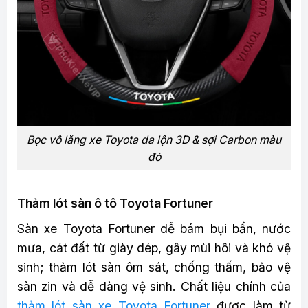
Bọc vô lăng xe Toyota da lộn 3D & sợi Carbon màu
đỏ
Thảm lót sàn ô tô Toyota Fortuner
Sàn xe Toyota Fortuner dễ bám bụi bẩn, nước
mưa, cát đất từ giày dép, gây mùi hôi và khó vệ
sinh; thảm lót sàn ôm sát, chống thấm, bảo vệ
sàn zin và dễ dàng vệ sinh. Chất liệu chính của
thảm lót sàn xe Toyota Fortuner
được làm từ