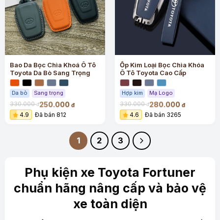
Bao Da Bọc Chìa Khoá Ô Tô
Ốp Kim Loại Bọc Chìa Khóa
Toyota Da Bò Sang Trọng
Ô Tô Toyota Cao Cấp
Da bò
Sang trọng
Hợp kim
Mạ Logo
250.000
280.000
330.000
330.000
đ
đ
đ
đ
4.9
Đã bán 812
4.6
Đã bán 3265
1
2
3
Phụ kiện xe Toyota Fortuner
chuẩn hãng nâng cấp và bảo vệ
xe toàn diện