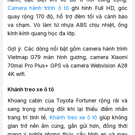
Camera hành trình ô tô
ghi hình Full HD, góc
quay rộng 170 độ, hỗ trợ đêm tối và cảnh báo
va chạm. Vỏ làm từ nhựa ABS chịu nhiệt, ống
kính kính quang học đa lớp.
Gợi ý: Các dòng nổi bật gồm camera hành trình
Vietmap G79 màn hình gương, camera Xiaomi
70mai Pro Plus+ GPS và camera Webvision A28
4K wifi.
Khánh treo xe ô tô
Khoang cabin của Toyota Fortuner rộng rãi và
sang trọng nhưng đôi khi lại thiếu điểm nhấn
trang trí tinh tế.
Khánh treo xe ô tô
giúp không
gian trở nên ấm cúng, gần gũi hơn, đồng thời
mang ý nghĩa phong thủy, cầu bình an và may