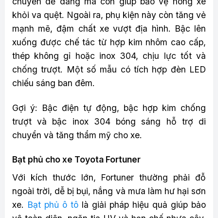
chuyển dễ dàng mà còn giúp bảo vệ hông xe
khỏi va quệt. Ngoài ra, phụ kiện này còn tăng vẻ
mạnh mẽ, đậm chất xe vượt địa hình. Bậc lên
xuống được chế tác từ hợp kim nhôm cao cấp,
thép không gỉ hoặc inox 304, chịu lực tốt và
chống trượt. Một số mẫu có tích hợp đèn LED
chiếu sáng ban đêm.
Gợi ý: Bậc điện tự động, bậc hợp kim chống
trượt và bậc inox 304 bóng sáng hỗ trợ di
chuyển và tăng thẩm mỹ cho xe.
Bạt phủ cho xe Toyota Fortuner
Với kích thước lớn, Fortuner thường phải đỗ
ngoài trời, dễ bị bụi, nắng và mưa làm hư hại sơn
xe.
Bạt phủ ô tô
là giải pháp hiệu quả giúp bảo