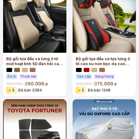
Bộ gối tựa đầu và lưng ô tô
Bộ gối tựa đầu và tựa lưng ô
mút hoạt tính 5D đàn hồi cao
tô cao su non bọc da cao
cấp
cấp
Êm ái
Thoải mái
Cao cấp
Sang trọng
290.000
375.000
300.000
400.000
đ
đ
đ
đ
5
Đã bán 3384
5
Đã bán 1348