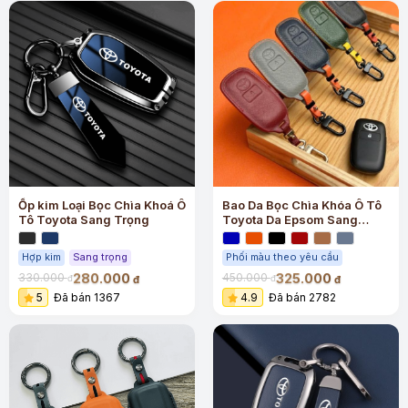
Ốp kim Loại Bọc Chìa Khoá Ô
Bao Da Bọc Chìa Khóa Ô Tô
Tô Toyota Sang Trọng
Toyota Da Epsom Sang
Trọng
Hợp kim
Sang trọng
Phối màu theo yêu cầu
280.000
325.000
330.000
450.000
đ
đ
đ
đ
5
Đã bán 1367
4.9
Đã bán 2782