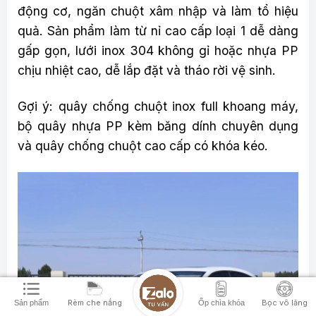
động cơ, ngăn chuột xâm nhập và làm tổ hiệu
quả. Sản phẩm làm từ nỉ cao cấp loại 1 dễ dàng
gấp gọn, lưới inox 304 không gỉ hoặc nhựa PP
chịu nhiệt cao, dễ lắp đặt và tháo rời vệ sinh.
Gợi ý: quây chống chuột inox full khoang máy,
bộ quây nhựa PP kèm băng dính chuyên dụng
và quây chống chuột cao cấp có khóa kéo.
Rèm che nắng
Bọc vô lăng
Sản phẩm
Ốp chìa khóa