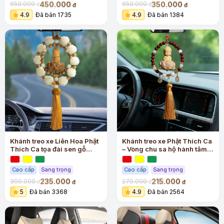
450.000
350.000
650.000
650.000
đ
đ
đ
đ
4.9
Đã bán 1735
4.9
Đã bán 1384
Khánh treo xe Liên Hoa Phật
Khánh treo xe Phật Thích Ca
Thích Ca tọa đài sen gỗ
– Vòng chu sa hộ hành tâm
hoàng dương cao cấp
an
Cao cấp
Sang trọng
Cao cấp
Sang trọng
235.000
215.000
300.000
270.000
đ
đ
đ
đ
5
Đã bán 3368
4.9
Đã bán 2564