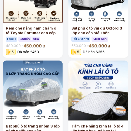
Rèm che nắng nam châm ô
Bạt phủ ô tô vải dù Oxford 3
tô Toyota Fortuner cao cấp
lớp cao cấp siêu bền
Loại 1
Chuẩn Form
Dù Oxford
Siêu bền
450.000
450.000
480.000
650.000
đ
đ
đ
đ
5
Đã bán 2453
5
Đã bán 6356
Bạt phủ ô tô tráng nhôm 3 lớp
Tấm che nắng kính lái ô tô 4
cách nhiệt cao cấp
lớp tráng bạc, có bao tai