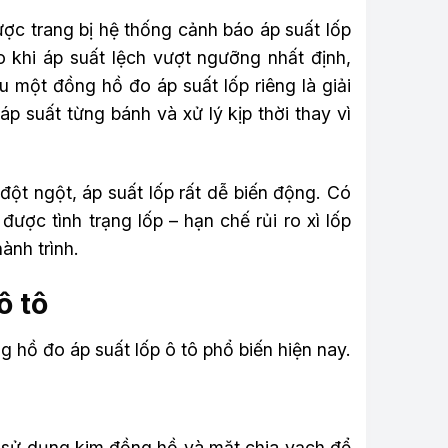
ợc trang bị hệ thống cảnh báo áp suất lốp
khi áp suất lệch vượt ngưỡng nhất định,
u một đồng hồ đo áp suất lốp riêng là giải
p suất từng bánh và xử lý kịp thời thay vì
 đột ngột, áp suất lốp rất dễ biến động. Có
được tình trạng lốp – hạn chế rủi ro xì lốp
ành trình.
ô tô
g hồ đo áp suất lốp ô tô phổ biến hiện nay.
g sử dụng kim đồng hồ và mặt chia vạch để