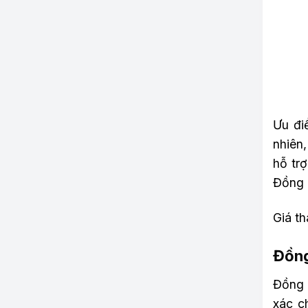
Ưu đi
nhiên
hỗ tr
Đồng 
Giá t
Đồng
Đồng h
xác c