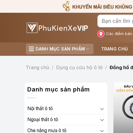
Bỏ
qua
nội
dung
Các điểm bán
DANH MỤC SẢN PHẨM
TRANG CHỦ
Trang chủ
/
Dụng cụ cứu hộ ô tô
/
Đồng hồ đ
Danh mục sản phẩm
Nội thất ô tô
Ngoại thất ô tô
Che nắng mưa ô tô