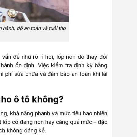
 hành, độ an toàn và tuổi thọ
vấn đề như rò rỉ hơi, lốp non do thay đổi
n hành ổn định. Việc kiểm tra định kỳ bằng
hi phí sửa chữa và đảm bảo an toàn khi lái
 cho ô tô không?
ờng, khả năng phanh và mức tiêu hao nhiên
iết lốp có đang non hay căng quá mức – đặc
lệch không đáng kể.