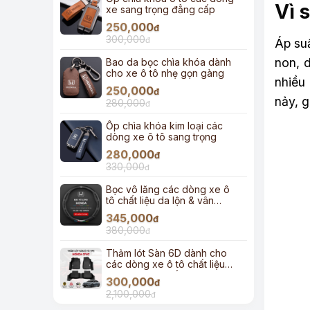
Vì 
xe sang trọng đẳng cấp
250,000
đ
300,000
đ
Áp suấ
non, d
Bao da bọc chìa khóa dành
cho xe ô tô nhẹ gọn gàng
nhiều
250,000
đ
nảy, 
280,000
đ
Ốp chìa khóa kim loại các
dòng xe ô tô sang trọng
280,000
đ
330,000
đ
Bọc vô lăng các dòng xe ô
tô chất liệu da lộn & vân
carbon
345,000
đ
380,000
đ
Thảm lót Sàn 6D dành cho
các dòng xe ô tô chất liệu
TPE đúc cao cấp
300,000
đ
2,100,000
đ