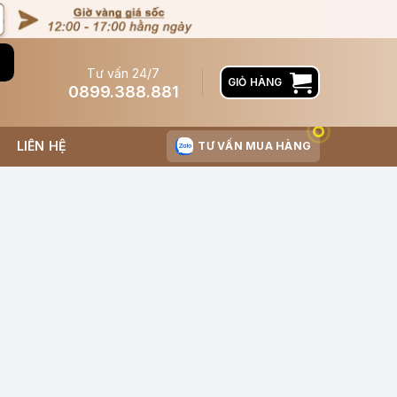
Tư vấn 24/7
GIỎ HÀNG
0899.388.881
LIÊN HỆ
TƯ VẤN MUA HÀNG