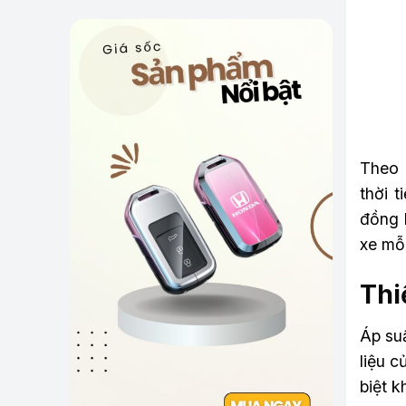
Theo 
thời t
đồng h
xe mỗ
Thi
Áp su
liệu c
biệt k