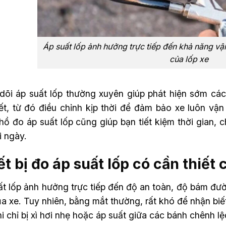
Áp suất lốp ảnh hưởng trực tiếp đến khả năng vận
của lốp xe
dõi áp suất lốp thường xuyên giúp phát hiện sớm các 
iết, từ đó điều chỉnh kịp thời để đảm bảo xe luôn vậ
ồ đo áp suất lốp cũng giúp bạn tiết kiệm thời gian, c
i ngày.
ết bị đo áp suất lốp có cần thiết
ất lốp ảnh hưởng trực tiếp đến độ an toàn, độ bám đư
ủa xe. Tuy nhiên, bằng mắt thường, rất khó để nhận b
hi chỉ bị xì hơi nhẹ hoặc áp suất giữa các bánh chênh 