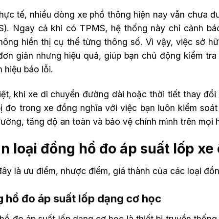
thực tế, nhiều dòng xe phổ thông hiện nay vẫn chưa đư
). Ngay cả khi có TPMS, hệ thống này chỉ cảnh báo 
ông hiển thị cụ thể từng thông số. Vì vậy, việc sở hữ
ơn giản nhưng hiệu quả, giúp bạn chủ động kiểm tra á
n hiệu báo lỗi.
ệt, khi xe di chuyển đường dài hoặc thời tiết thay đổi
bị đo trong xe đồng nghĩa với việc bạn luôn kiểm soát 
ường, tăng độ an toàn và bảo vệ chính mình trên mọi h
n loại đồng hồ đo áp suất lốp xe 
ây là ưu điểm, nhược điểm, giá thành của các loại đồn
 hồ đo áp suất lốp dạng cơ học
hồ đo áp suất lốp dạng cơ học là thiết bị truyền thốn