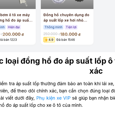
+
 bơm ô tô xe máy
Đồng hồ chuyên dụng đo
ng hồ đo áp suất
áp suất lốp xe hơi nhỏ
gọn chính xác
inh
Hiện đại
Thông minh
Tiện lợi
200.000
180.000
0
250.000
đ
đ
đ
đ
Đã bán 1223
4.9
Đã bán 1546
c loại đồng hồ đo áp suất lốp ô
xác
iểm tra áp suất lốp thường đảm bảo an toàn khi lái xe, k
hiên, để theo dõi chính xác, bạn cần chọn đúng loại đ
ài viết dưới đây,
Phụ kiện xe VIP
sẽ giúp bạn nhận bi
ồ đo áp suất lốp cho xe ô tô của mình.