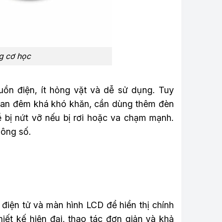
g cơ học
uồn điện, ít hỏng vặt và dễ sử dụng. Tuy
 ban đêm khá khó khăn, cần dùng thêm đèn
 bị nứt vỡ nếu bị rơi hoặc va chạm mạnh.
hông số.
 điện tử và màn hình LCD để hiển thị chính
iết kế hiện đại, thao tác đơn giản và khả