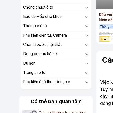
+
Chống chuột ô tô
Đầu vòi
Bao da – ốp chìa khóa
kiêm đồ
lốp
Thơm xe ô tô
Thông m
250.00
Phụ kiện điện tử, Camera
4.9
Chăm sóc xe, nội thất
Dụng cụ cứu hộ xe
Cá
Du lịch
Trang trí ô tô
Việc k
Phụ kiện ô tô theo dòng xe
Tuy n
cậy. B
Có thể bạn quan tâm
đồng h
Ốp chìa khóa ô tô các dòng