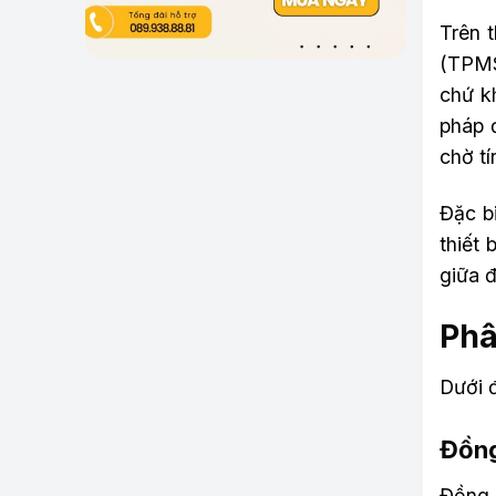
Trên 
(TPMS
chứ kh
pháp đ
chờ tí
Đặc bi
thiết 
giữa đ
Phâ
Dưới đ
Đồng
Đồng 