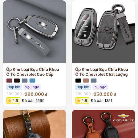
Ốp Kim Loại Bọc Chìa Khoá
Ốp Kim Loại Bọc Chìa Khoá
Ô Tô Chevrolet Cao Cấp
Ô Tô Chevrolet Chất Lượng
Hợp kim
Mạ Logo
Hợp kim
In Logo
280.000
250.000
330.000
300.000
đ
đ
đ
đ
4.6
Đã bán 2569
4.8
Đã bán 1351