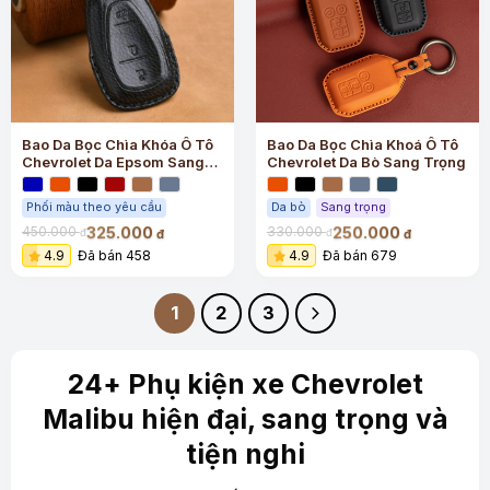
Bao Da Bọc Chìa Khóa Ô Tô
Bao Da Bọc Chìa Khoá Ô Tô
Chevrolet Da Epsom Sang
Chevrolet Da Bò Sang Trọng
Trọng
Phối màu theo yêu cầu
Da bò
Sang trọng
325.000
250.000
450.000
330.000
đ
đ
đ
đ
4.9
Đã bán 458
4.9
Đã bán 679
1
2
3
24+ Phụ kiện xe Chevrolet
Malibu hiện đại, sang trọng và
tiện nghi