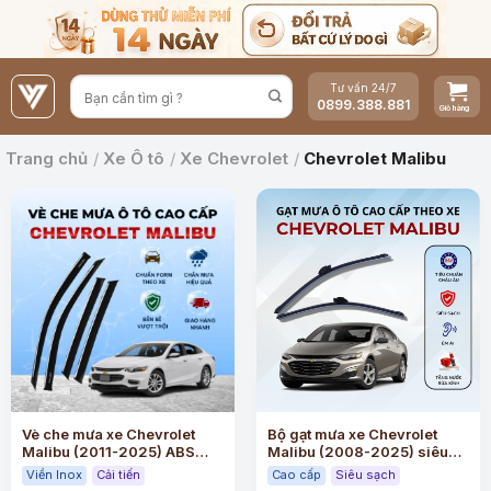
Bỏ
qua
nội
Tư vấn 24/7
dung
0899.388.881
Trang chủ
/
Xe Ô tô
/
Xe Chevrolet
/
Chevrolet Malibu
Vè che mưa xe Chevrolet
Bộ gạt mưa xe Chevrolet
Malibu (2011-2025) ABS
Malibu (2008-2025) siêu
cao cấp viền Inox
sạch siêu êm
Viền Inox
Cải tiến
Cao cấp
Siêu sạch