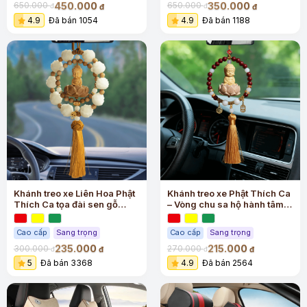
450.000
350.000
650.000
650.000
đ
đ
đ
đ
4.9
Đã bán 1054
4.9
Đã bán 1188
Khánh treo xe Liên Hoa Phật
Khánh treo xe Phật Thích Ca
Thích Ca tọa đài sen gỗ
– Vòng chu sa hộ hành tâm
hoàng dương cao cấp
an
Cao cấp
Sang trọng
Cao cấp
Sang trọng
235.000
215.000
300.000
270.000
đ
đ
đ
đ
5
Đã bán 3368
4.9
Đã bán 2564