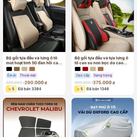
Bộ gối tựa đầu và lưng ô tô
Bộ gối tựa đầu và tựa lưng ô
mút hoạt tính 5D đàn hồi cao
tô cao su non bọc da cao
cấp
cấp
Êm ái
Thoải mái
Cao cấp
Sang trọng
290.000
375.000
300.000
400.000
đ
đ
đ
đ
5
Đã bán 3384
5
Đã bán 1348