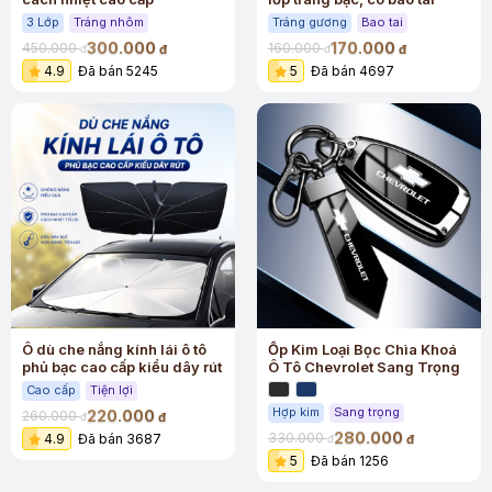
3 Lớp
Tráng nhôm
Tráng gương
Bao tai
300.000
170.000
450.000
160.000
đ
đ
đ
đ
4.9
Đã bán 5245
5
Đã bán 4697
Ô dù che nắng kính lái ô tô
Ốp Kim Loại Bọc Chìa Khoá
phủ bạc cao cấp kiểu dây rút
Ô Tô Chevrolet Sang Trọng
Cao cấp
Tiện lợi
Hợp kim
Sang trọng
220.000
260.000
đ
đ
280.000
330.000
4.9
Đã bán 3687
đ
đ
5
Đã bán 1256