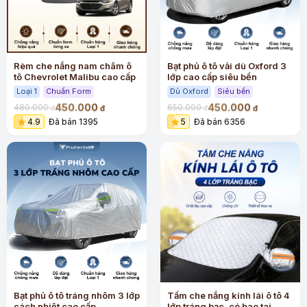
Rèm che nắng nam châm ô
Bạt phủ ô tô vải dù Oxford 3
tô Chevrolet Malibu cao cấp
lớp cao cấp siêu bền
Loại 1
Chuẩn Form
Dù Oxford
Siêu bền
450.000
450.000
480.000
650.000
đ
đ
đ
đ
4.9
Đã bán 1395
5
Đã bán 6356
Bạt phủ ô tô tráng nhôm 3 lớp
Tấm che nắng kính lái ô tô 4
cách nhiệt cao cấp
lớp tráng bạc, có bao tai