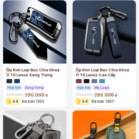
Ốp Kim Loại Bọc Chìa Khoá
Ốp Kim Loại Bọc Chìa Khoá
Ô Tô Lexus Sang Trọng
Ô Tô Lexus Cao Cấp
Hợp kim
Sang trọng
Hợp kim
Mạ Logo
280.000
280.000
330.000
330.000
đ
đ
đ
đ
4.9
Đã bán 1302
4.6
Đã bán 1367