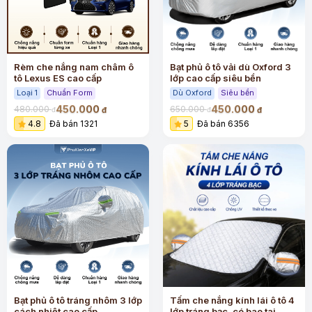
Rèm che nắng nam châm ô
Bạt phủ ô tô vải dù Oxford 3
tô Lexus ES cao cấp
lớp cao cấp siêu bền
Loại 1
Chuẩn Form
Dù Oxford
Siêu bền
450.000
450.000
480.000
650.000
đ
đ
đ
đ
4.8
Đã bán 1321
5
Đã bán 6356
Bạt phủ ô tô tráng nhôm 3 lớp
Tấm che nắng kính lái ô tô 4
cách nhiệt cao cấp
lớp tráng bạc, có bao tai