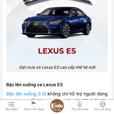
Gạt mưa xe Lexus ES cao cấp thế hệ mới
Bậc lên xuống xe Lexus ES
Bậc lên xuống ô tô
không chỉ hỗ trợ người dùng
ra vào xe dễ dàng mà còn là chi tiết thể hiện
đẳng cấp và gu thẩm mỹ riêng. Được chế tác từ
Rèm che nắng
Bọc vô lăng
Sản phẩm
Ốp chìa khóa