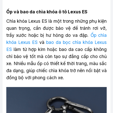
Ốp và bao da chìa khóa ô tô Lexus ES
Chìa khóa Lexus ES là một trong những phụ kiện
quan trọng, cần được bảo vệ để tránh rơi vỡ,
trầy xước hoặc bị hư hỏng do va đập.
Ốp chìa
khóa Lexus ES
và
bao da bọc chìa khóa Lexus
ES
làm từ hợp kim hoặc bao da cao cấp không
chỉ bảo vệ tốt mà còn tạo sự đẳng cấp cho chủ
xe. Nhiều mẫu ốp có thiết kế thời trang, màu sắc
đa dạng, giúp chiếc chìa khóa trở nên nổi bật và
đồng bộ với phong cách xe.