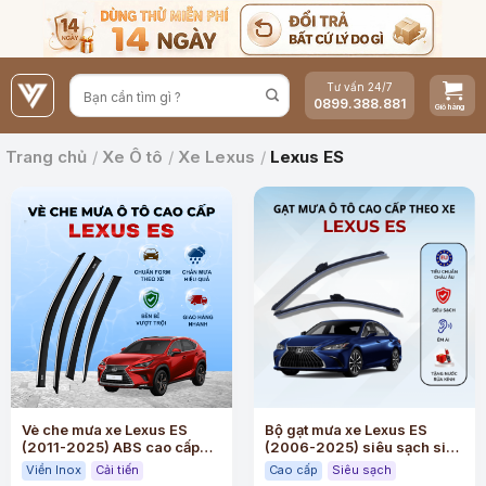
Bỏ
qua
nội
Tư vấn 24/7
dung
0899.388.881
Trang chủ
/
Xe Ô tô
/
Xe Lexus
/
Lexus ES
Vè che mưa xe Lexus ES
Bộ gạt mưa xe Lexus ES
(2011-2025) ABS cao cấp
(2006-2025) siêu sạch siêu
viền Inox
êm
Viền Inox
Cải tiến
Cao cấp
Siêu sạch