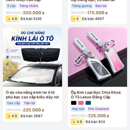
3 Lớp
Tráng nhôm
Tráng gương
Bao tai
300.000
170.000
450.000
160.000
đ
đ
đ
đ
4.9
Đã bán 5245
5
Đã bán 4697
Ô dù che nắng kính lái ô tô
Ốp Kim Loại Bọc Chìa Khoá
phủ bạc cao cấp kiểu dây rút
Ô Tô Lexus Đẳng Cấp
Cao cấp
Tiện lợi
Hợp kim
Phủ Gradient
220.000
260.000
đ
đ
325.000
480.000
4.9
Đã bán 3687
đ
đ
4.9
Đã bán 824