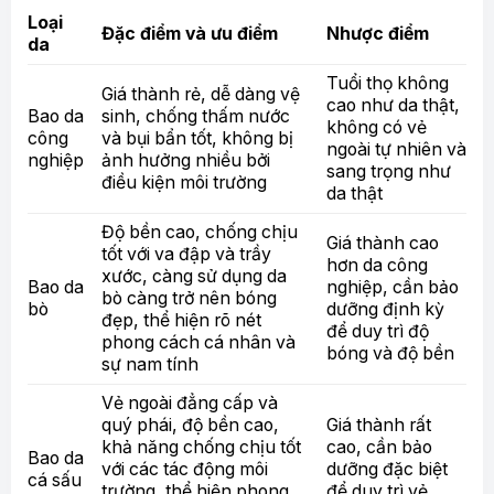
Loại
Đặc điểm và ưu điểm
Nhược điểm
da
Tuổi thọ không
Giá thành rẻ, dễ dàng vệ
cao như da thật,
Bao da
sinh, chống thấm nước
không có vẻ
công
và bụi bẩn tốt, không bị
ngoài tự nhiên và
nghiệp
ảnh hưởng nhiều bởi
sang trọng như
điều kiện môi trường
da thật
Độ bền cao, chống chịu
Giá thành cao
tốt với va đập và trầy
hơn da công
xước, càng sử dụng da
Bao da
nghiệp, cần bảo
bò càng trở nên bóng
bò
dưỡng định kỳ
đẹp, thể hiện rõ nét
để duy trì độ
phong cách cá nhân và
bóng và độ bền
sự nam tính
Vẻ ngoài đẳng cấp và
quý phái, độ bền cao,
Giá thành rất
khả năng chống chịu tốt
cao, cần bảo
Bao da
với các tác động môi
dưỡng đặc biệt
cá sấu
trường, thể hiện phong
để duy trì vẻ