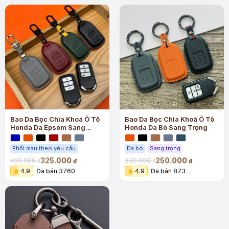
Bao Da Bọc Chìa Khoá Ô Tô
Bao Da Bọc Chìa Khoá Ô Tô
Honda Da Epsom Sang
Honda Da Bò Sang Trọng
Trọng
Phối màu theo yêu cầu
Da bò
Sang trọng
325.000
250.000
450.000
330.000
đ
đ
đ
đ
4.9
Đã bán 3760
4.9
Đã bán 873