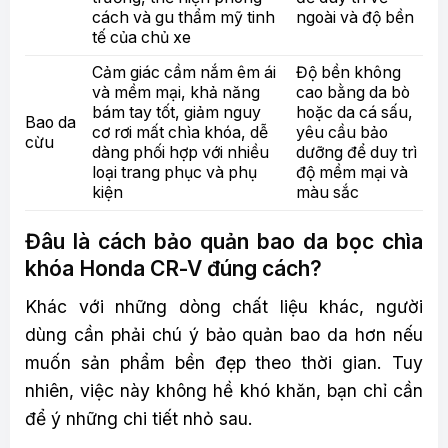
cách và gu thẩm mỹ tinh
ngoài và độ bền
tế của chủ xe
Cảm giác cầm nắm êm ái
Độ bền không
và mềm mại, khả năng
cao bằng da bò
bám tay tốt, giảm nguy
hoặc da cá sấu,
Bao da
cơ rơi mất chìa khóa, dễ
yêu cầu bảo
cừu
dàng phối hợp với nhiều
dưỡng để duy trì
loại trang phục và phụ
độ mềm mại và
kiện
màu sắc
Đâu là cách bảo quản bao da bọc chìa
khóa Honda CR-V đúng cách?
Khác với những dòng chất liệu khác, người
dùng cần phải chú ý bảo quản bao da hơn nếu
muốn sản phẩm bền đẹp theo thời gian. Tuy
nhiên, việc này không hề khó khăn, bạn chỉ cần
để ý những chi tiết nhỏ sau.