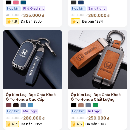
Hợp kim
Phủ Gradient
Hợp kim
Sang trọng
325.000
280.000
480.000
330.000
đ
đ
đ
đ
4.9
Đã bán 2565
5
Đã bán 1284
Ốp Kim Loại Bọc Chìa Khoá
Ốp Kim Loại Bọc Chìa Khoá
Ô Tô Honda Cao Cấp
Ô Tô Honda Chất Lượng
Hợp kim
Mạ Logo
Hợp kim
In Logo
280.000
250.000
330.000
300.000
đ
đ
đ
đ
4.7
Đã bán 3352
4.5
Đã bán 1387