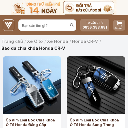
Bỏ
qua
nội
Tư vấn 24/7
dung
0899.388.881
Trang chủ
/
Xe Ô tô
/
Xe Honda
/
Honda CR-V
/
Bao da chìa khóa Honda CR-V
Ốp Kim Loại Bọc Chìa Khoá
Ốp Kim Loại Bọc Chìa Khoá
Ô Tô Honda Đẳng Cấp
Ô Tô Honda Sang Trọng