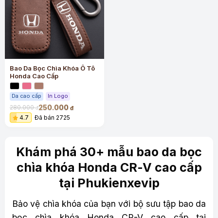
Bao Da Bọc Chìa Khóa Ô Tô
Honda Cao Cấp
Da cao cấp
In Logo
250.000
280.000
đ
đ
4.7
Đã bán 2725
Khám phá 30+ mẫu bao da bọc
chìa khóa Honda CR-V cao cấp
tại Phukienxevip
Bảo vệ chìa khóa của bạn với bộ sưu tập bao da
bọc chìa khóa Honda CR-V cao cấp tại