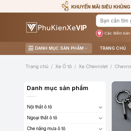
Bỏ
qua
nội
dung
Các điểm bán
DANH MỤC SẢN PHẨM
TRANG CHỦ
Trang chủ
/
Xe Ô tô
/
Xe Chevrolet
/
Chevro
Danh mục sản phẩm
Nội thất ô tô
Ngoại thất ô tô
Che nắng mưa ô tô