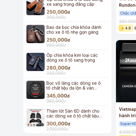
xe sang trọng đẳng cấp
Rundong
250,000
cao cấp
đ
Chắc ch
300,000
đ
360.00
Bao da bọc chìa khóa dành
4.9
cho xe ô tô nhẹ gọn gàng
250,000
đ
280,000
đ
Ốp chìa khóa kim loại các
dòng xe ô tô sang trọng
280,000
đ
330,000
đ
Bọc vô lăng các dòng xe ô
tô chất liệu da lộn & vân
carbon
345,000
đ
+
380,000
đ
Vietma
Thảm lót Sàn 6D dành cho
hành tr
các dòng xe ô tô chất liệu
TPE đúc cao cấp
thông v
300,000
Super H
đ
Sony st
2,100,000
đ
4.000.