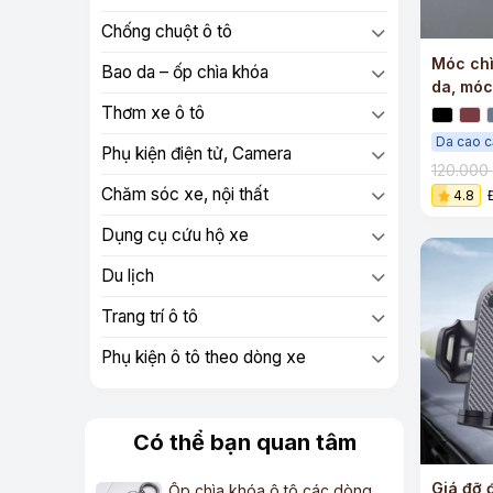
Chống chuột ô tô
Móc chì
Bao da – ốp chìa khóa
da, móc
logo th
Thơm xe ô tô
Da cao 
Phụ kiện điện tử, Camera
120.000
Chăm sóc xe, nội thất
4.8
Dụng cụ cứu hộ xe
Du lịch
Trang trí ô tô
Phụ kiện ô tô theo dòng xe
Có thể bạn quan tâm
+
Giá đỡ đ
Ốp chìa khóa ô tô các dòng