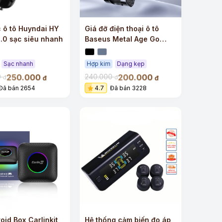
 ô tô Huyndai HY
Giá đỡ điện thoại ô tô
.0 sạc siêu nhanh
Baseus Metal Age Go
Gravity (gắn cho cửa gió)
Sạc nhanh
Hợp kim
Dạng kẹp
250.000
200.000
0
240.000
đ
đ
đ
đ
Đã bán 2654
4.7
Đã bán 3228
+
oid Box Carlinkit
Hệ thống cảm biến đo áp