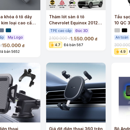
a khóa ô tô dây
Thảm lót sàn ô tô
Tẩu sạc
 kim loại cao cấp,
Chevrolet Equinox 2012-
10 QC 3
eo dòng xe
2025 vừa khít sàn
TPE cao cấp
Đúc 3D
cấp
Mạ Logo
An toàn
1.550.000
2.100.000
đ
đ
150.000
300.00
4.7
Đã bán 567
đ
đ
Đã bán 5652
4.9
+
iện thoại
Giá đỡ điện thoại 360 trên
Bộ Andr