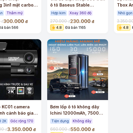
 3in1 mặt carbon
ô tô Baseus Stable
Tbox A
 cài cửa gió
Gravitational cao cấp
Qualco
ắn
Thẩm mỹ
Hợp kim
Xoay 360 độ
Nhỏ gọn
300.000
230.000
0
270.000
3.350.
đ
đ
đ
đ
Đã bán 566
4.8
Đã bán 1165
4.8
p KC01 camera
Bơm lốp ô tô không dây
ình cảnh báo giao
Ichini 12000mAh, 7500
er 2.0 cảm biến 2K
mAh, 4000 mAh, xi lanh
D 2K
Góc rộng 170
Tiện dụng
Không dây
arvis
đôi, 160 psi , nguồn điện
3.350.000
550.000
000
660.000
đ
đ
đ
đ
kép