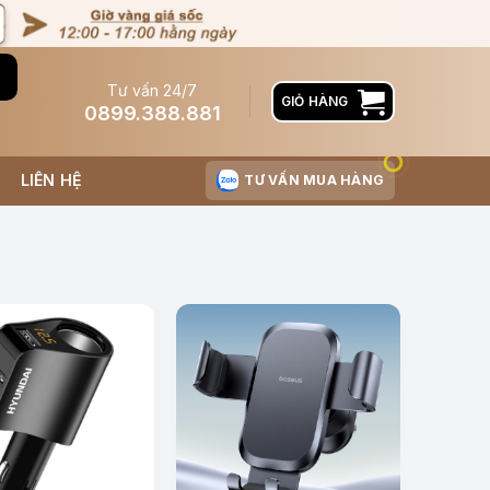
Tư vấn 24/7
GIỎ HÀNG
0899.388.881
LIÊN HỆ
TƯ VẤN MUA HÀNG