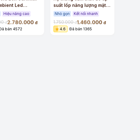
mbient Led
suất lốp năng lượng mặt
mm 6225
trời cho ô tô Michelin
Hiệu năng cao
Nhỏ gọn
Kết nối nhanh
4834
2.780.000
1.460.000
000
1.750.000
đ
đ
đ
đ
Đã bán 4572
4.6
Đã bán 1365