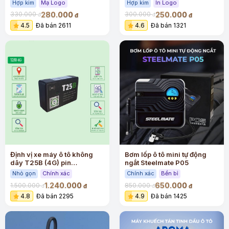
Hợp kim
Mạ Logo
Hợp kim
In Logo
280.000
250.000
330.000
300.000
đ
đ
đ
đ
4.5
Đã bán 2611
4.6
Đã bán 1321
Định vị xe máy ô tô không
Bơm lốp ô tô mini tự động
dây T25B (4G) pin
ngắt Steelmate P05
3000mAh bảo hành 12 tháng
Nhỏ gọn
Chính xác
Chính xác
Bền bỉ
1.240.000
650.000
1.500.000
850.000
đ
đ
đ
đ
4.8
Đã bán 2295
4.9
Đã bán 1425