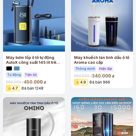
Máy bơm lốp ô tô tự động
Máy khuếch tán tinh dầu ô tô
AutoX công suất 145 lít trên
Aroma cao cấp
phút động cơ nhập từ Đức
Thông minh
Hiện đại
Tự động
Tiện lợi
340.000
500.000
đ
đ
450.000
550.000
4.9
Đã bán 966
đ
đ
4.7
Đã bán 1248