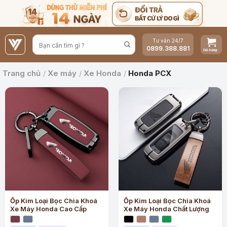
Bỏ
qua
nội
Tư vấn 24/7
dung
0899.388.881
Trang chủ
/
Xe máy
/
Xe Honda
/
Honda PCX
Ốp Kim Loại Bọc Chìa Khoá
Ốp Kim Loại Bọc Chìa Khoá
Xe Máy Honda Cao Cấp
Xe Máy Honda Chất Lượng