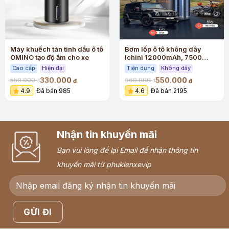
Máy khuếch tán tinh dầu ô tô
Bơm lốp ô tô không dây
OMINO tạo độ ẩm cho xe
Ichini 12000mAh, 7500
mAh, 4000 mAh, xi lanh đôi,
Cao cấp
Hiện đại
Tiện dụng
Không dây
160 psi , nguồn điện kép
330.000
550.000
550.000
660.000
đ
đ
đ
đ
4.9
Đã bán 985
4.6
Đã bán 2195
Nhận tin khuyến mãi
Bạn vui lòng để lại Email để nhận thông tin
khuyến mãi từ phukienxevip