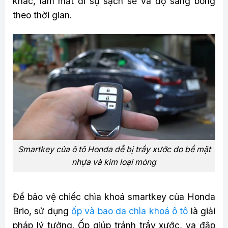
khác, làm mất đi sự sạch sẽ và độ sáng bóng
theo thời gian.
Smartkey của ô tô Honda dễ bị trầy xước do bề mặt
nhựa và kim loại mỏng
Để bảo vệ chiếc chìa khoá smartkey của Honda
Brio, sử dụng
ốp và bao da chìa khoá ô tô
là giải
pháp lý tưởng. Ốp giúp tránh trầy xước, va đập