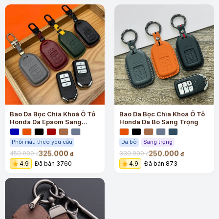
Bao Da Bọc Chìa Khoá Ô Tô
Bao Da Bọc Chìa Khoá Ô Tô
Honda Da Epsom Sang
Honda Da Bò Sang Trọng
Trọng
Phối màu theo yêu cầu
Da bò
Sang trọng
325.000
250.000
450.000
330.000
đ
đ
đ
đ
4.9
Đã bán 3760
4.9
Đã bán 873