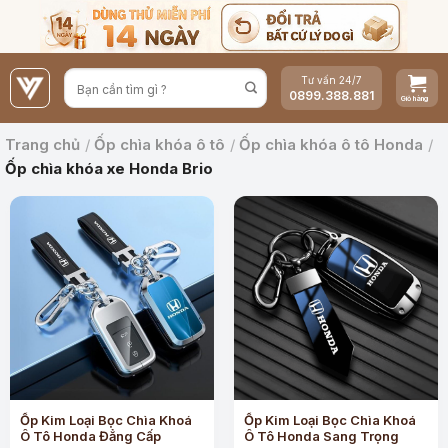
Bỏ
qua
nội
Tư vấn 24/7
dung
0899.388.881
Trang chủ
/
Ốp chìa khóa ô tô
/
Ốp chìa khóa ô tô Honda
/
Ốp chìa khóa xe Honda Brio
Ốp Kim Loại Bọc Chìa Khoá
Ốp Kim Loại Bọc Chìa Khoá
Ô Tô Honda Đẳng Cấp
Ô Tô Honda Sang Trọng