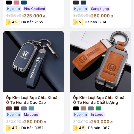
Hợp kim
Phủ Gradient
Hợp kim
Sang trọng
325.000
280.000
480.000
330.000
đ
đ
đ
đ
4.9
Đã bán 2565
5
Đã bán 1284
Ốp Kim Loại Bọc Chìa Khoá
Ốp Kim Loại Bọc Chìa Khoá
Ô Tô Honda Cao Cấp
Ô Tô Honda Chất Lượng
Hợp kim
Mạ Logo
Hợp kim
In Logo
280.000
250.000
330.000
300.000
đ
đ
đ
đ
4.7
Đã bán 3352
4.5
Đã bán 1387