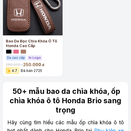
Bao Da Bọc Chìa Khóa Ô Tô
Honda Cao Cấp
Da cao cấp
In Logo
250.000
280.000
đ
đ
4.7
Đã bán 2725
50+ mẫu bao da chìa khóa, ốp
chìa khóa ô tô Honda Brio sang
trọng
Hãy cùng tìm hiểu các mẫu ốp chìa khóa ô tô
hot nhất dành cho Honda Brio tại
Phụ kiện xe