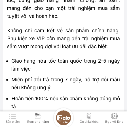
lúc, cùng giao hàng nhanh chóng, an toàn,
mang đến cho bạn một trải nghiệm mua sắm
tuyệt vời và hoàn hảo.
Không chỉ cam kết về sản phẩm chính hãng,
Phụ kiện xe VIP còn mang đến trải nghiệm mua
sắm vượt mong đợi với loạt ưu đãi đặc biệt:
Giao hàng hỏa tốc toàn quốc trong 2-5 ngày
làm việc
Miễn phí đổi trả trong 7 ngày, hỗ trợ đổi mẫu
nếu không ưng ý
Hoàn tiền 100% nếu sản phẩm không đúng mô
tả
Freeship cho đơn từ 2 sản phẩm trở lên
Rèm che nắng
Bọc vô lăng
Sản phẩm
Ốp chìa khóa