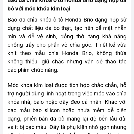
Bao da chìa khóa ô tô Honda Brio dạng hộp da
bò với móc khóa kim loại
Bao da chìa khóa ô tô Honda Brio dạng hộp sử
dụng chất liệu da bò thật, tạo nên bề mặt nhẵn
mịn và dễ vệ sinh, đồng thời tăng khả năng
chống trầy cho phần vỏ chìa gốc. Thiết kế vừa
khít theo mẫu chìa Honda Brio, không thừa
không thiếu, giữ chắc nhưng vẫn dễ thao tác
các phím chức năng.
Móc khóa kim loại được tích hợp chắc chắn, hỗ
trợ người dùng linh hoạt trong việc móc vào chìa
khóa nhà, balo hoặc dây đeo cá nhân. Khác với
các mẫu bao silicon hoặc nhựa mềm dễ biến
dạng, phiên bản da bò mang lại độ bền lâu dài
và ít bị bạc màu. Đây là phụ kiện nhỏ gọn nhưng