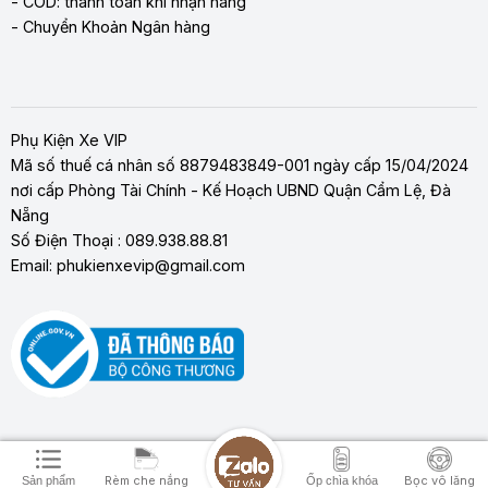
- COD: thanh toán khi nhận hàng
- Chuyển Khoản Ngân hàng
Phụ Kiện Xe VIP
Mã số thuế cá nhân số 8879483849-001 ngày cấp 15/04/2024
nơi cấp Phòng Tài Chính - Kế Hoạch UBND Quận Cẩm Lệ, Đà
Nẵng
Số Điện Thoại : 089.938.88.81
Email: phukienxevip@gmail.com
Copyright 2026 ©
Phụ Kiện Xe Vip
Rèm che nắng
Bọc vô lăng
Sản phẩm
Ốp chìa khóa