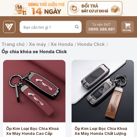
Bỏ
qua
nội
Tư vấn 24/7
dung
0899.388.881
Trang chủ
/
Xe máy
/
Xe Honda
/
Honda Click
/
Ốp chìa khóa xe Honda Click
Ốp Kim Loại Bọc Chìa Khoá
Ốp Kim Loại Bọc Chìa Khoá
Xe Máy Honda Cao Cấp
Xe Máy Honda Chất Lượng