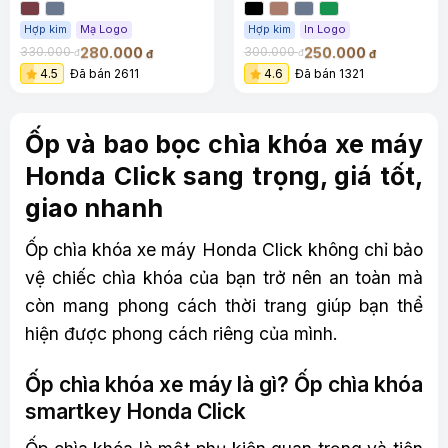
Hợp kim
Mạ Logo
Hợp kim
In Logo
280.000
250.000
330.000
300.000
đ
đ
đ
đ
4.5
Đã bán 2611
4.6
Đã bán 1321
Ốp và bao bọc chìa khóa xe máy
Honda Click sang trọng, giá tốt,
giao nhanh
Ốp chìa khóa xe máy Honda Click không chỉ bảo
vệ chiếc chìa khóa của bạn trở nên an toàn mà
còn mang phong cách thời trang giúp bạn thể
hiện được phong cách riêng của mình.
Ốp chìa khóa xe máy là gì? Ốp chìa khóa
smartkey Honda Click