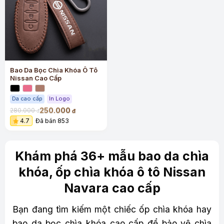
Bao Da Bọc Chìa Khóa Ô Tô
Nissan Cao Cấp
Da cao cấp
In Logo
250.000
280.000
đ
đ
4.7
Đã bán 853
Khám phá 36+ mẫu bao da chìa
khóa, ốp chìa khóa ô tô Nissan
Navara cao cấp
Bạn đang tìm kiếm một chiếc ốp chìa khóa hay
bao da bọc chìa khóa cao cấp để bảo vệ chìa