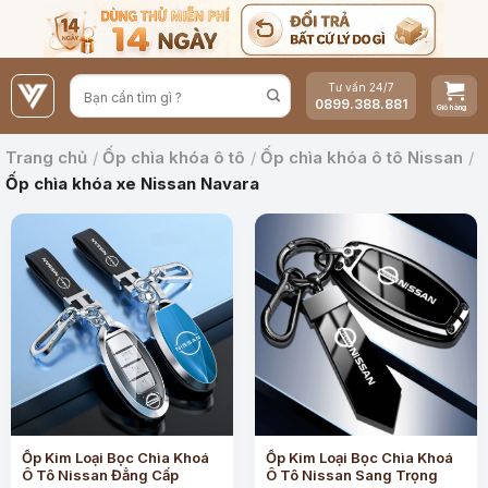
Bỏ
qua
nội
Tư vấn 24/7
dung
0899.388.881
Trang chủ
/
Ốp chìa khóa ô tô
/
Ốp chìa khóa ô tô Nissan
/
Ốp chìa khóa xe Nissan Navara
Ốp Kim Loại Bọc Chìa Khoá
Ốp Kim Loại Bọc Chìa Khoá
Ô Tô Nissan Đẳng Cấp
Ô Tô Nissan Sang Trọng