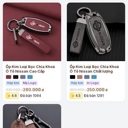
Ốp Kim Loại Bọc Chìa Khoá
Ốp Kim Loại Bọc Chìa Khoá
Ô Tô Nissan Cao Cấp
Ô Tô Nissan Chất lượng
Hợp kim
Mạ Logo
Hợp kim
In Logo
280.000
250.000
330.000
300.000
đ
đ
đ
đ
4.6
Đã bán 1064
4.5
Đã bán 1291