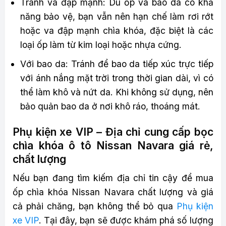
Tránh va đập mạnh: Dù ốp và bao da có khả
năng bảo vệ, bạn vẫn nên hạn chế làm rơi rớt
hoặc va đập mạnh chìa khóa, đặc biệt là các
loại ốp làm từ kim loại hoặc nhựa cứng.
Với bao da: Tránh để bao da tiếp xúc trực tiếp
với ánh nắng mặt trời trong thời gian dài, vì có
thể làm khô và nứt da. Khi không sử dụng, nên
bảo quản bao da ở nơi khô ráo, thoáng mát.
Phụ kiện xe VIP – Địa chỉ cung cấp bọc
chìa khóa ô tô Nissan Navara giá rẻ,
chất lượng
Nếu bạn đang tìm kiếm địa chỉ tin cậy để mua
ốp chìa khóa Nissan Navara chất lượng và giá
cả phải chăng, bạn không thể bỏ qua
Phụ kiện
xe VIP
. Tại đây, bạn sẽ được khám phá số lượng