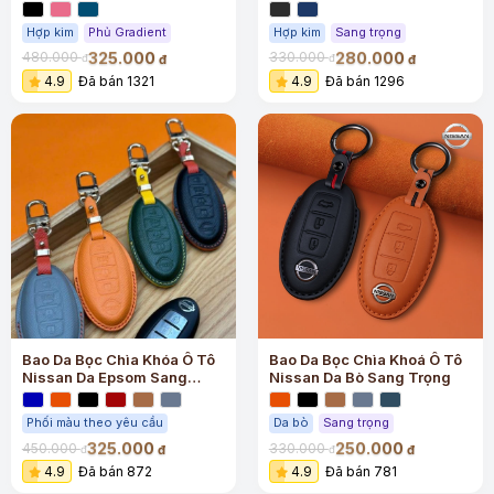
Hợp kim
Phủ Gradient
Hợp kim
Sang trọng
325.000
280.000
480.000
330.000
đ
đ
đ
đ
4.9
Đã bán 1321
4.9
Đã bán 1296
Bao Da Bọc Chìa Khóa Ô Tô
Bao Da Bọc Chìa Khoá Ô Tô
Nissan Da Epsom Sang
Nissan Da Bò Sang Trọng
Trọng
Phối màu theo yêu cầu
Da bò
Sang trọng
325.000
250.000
450.000
330.000
đ
đ
đ
đ
4.9
Đã bán 872
4.9
Đã bán 781