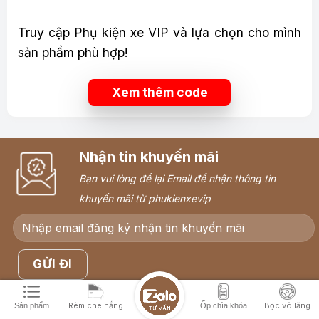
Truy cập Phụ kiện xe VIP và lựa chọn cho mình
sản phẩm phù hợp!
Xem thêm code
Nhận tin khuyến mãi
Bạn vui lòng để lại Email để nhận thông tin
khuyến mãi từ phukienxevip
Rèm che nắng
Bọc vô lăng
Sản phẩm
Ốp chìa khóa
HỖ TRỢ
CHÍNH SÁCH CHUNG