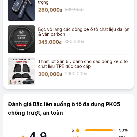
trọng
280,000
330,000
đ
đ
Bọc vô lăng các dòng xe ô tô chất liệu da lộn
& vân carbon
345,000
380,000
đ
đ
Thảm lót Sàn 6D dành cho các dòng xe ô tô
chất liệu TPE đúc cao cấp
300,000
2,100,000
đ
đ
Đánh giá Bậc lên xuống ô tô đa dụng PK05
chống trượt, an toàn
5
90%
4.9