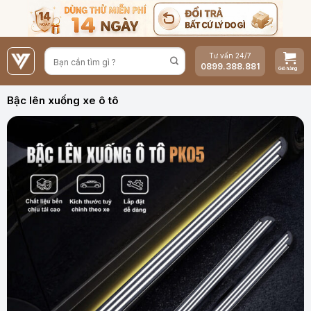
Bỏ
qua
nội
Tư vấn 24/7
dung
0899.388.881
Bậc lên xuống xe ô tô