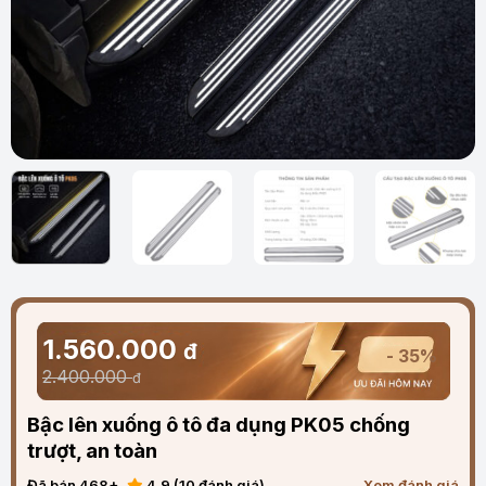
1.560.000
đ
- 35%
2.400.000
đ
Bậc lên xuống ô tô đa dụng PK05 chống
trượt, an toàn
Đã bán 468+
4.9 (10 đánh giá)
Xem đánh giá