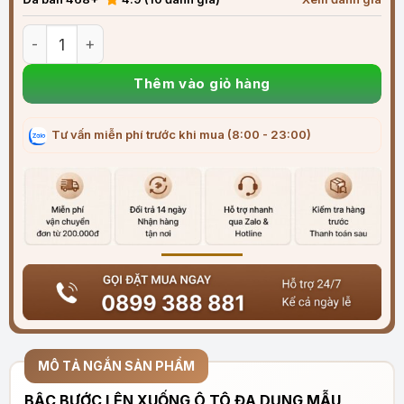
Bậc lên xuống ô tô đa dụng PK05 chống trượt, an toàn số l
Thêm vào giỏ hàng
Tư vấn miễn phí trước khi mua (8:00 - 23:00)
MÔ TẢ NGẮN SẢN PHẨM
BẬC BƯỚC LÊN XUỐNG Ô TÔ ĐA DỤNG MẪU