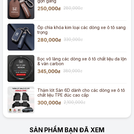
gọn gàng
250,000
280,000
đ
đ
Ốp chìa khóa kim loại các dòng xe ô tô sang
trọng
280,000
330,000
đ
đ
Bọc vô lăng các dòng xe ô tô chất liệu da lộn
& vân carbon
345,000
380,000
đ
đ
Thảm lót Sàn 6D dành cho các dòng xe ô tô
chất liệu TPE đúc cao cấp
300,000
2,100,000
đ
đ
SẢN PHẨM BẠN ĐÃ XEM