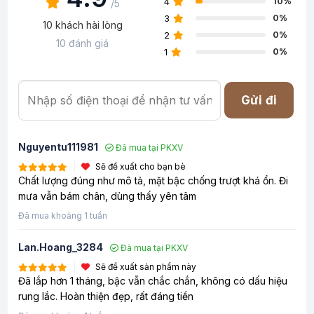
4
10%
/5
3
0%
10 khách hài lòng
2
0%
10 đánh giá
1
0%
Gửi đi
Nguyentu111981
Đã mua tại PKXV
Sẽ đề xuất cho bạn bè
Chất lượng đúng như mô tả, mặt bậc chống trượt khá ổn. Đi
mưa vẫn bám chân, dùng thấy yên tâm
Đã mua khoảng 1 tuần
Lan.hoang_3284
Đã mua tại PKXV
Sẽ đề xuất sản phẩm này
Đã lắp hơn 1 tháng, bậc vẫn chắc chắn, không có dấu hiệu
rung lắc. Hoàn thiện đẹp, rất đáng tiền