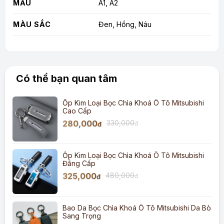
MẪU
A1, A2
MÀU SẮC
Đen, Hồng, Nâu
Có thể bạn quan tâm
Ốp Kim Loại Bọc Chìa Khoá Ô Tô Mitsubishi
Cao Cấp
280,000
330,000
đ
đ
Ốp Kim Loại Bọc Chìa Khoá Ô Tô Mitsubishi
Đẳng Cấp
325,000
480,000
đ
đ
Bao Da Bọc Chìa Khoá Ô Tô Mitsubishi Da Bò
Sang Trọng