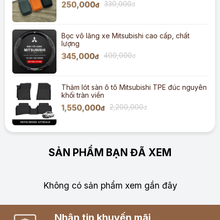
250,000
330,000
đ
đ
Bọc vô lăng xe Mitsubishi cao cấp, chất
lượng
345,000
400,000
đ
đ
Thảm lót sàn ô tô Mitsubishi TPE đúc nguyên
khối tràn viền
1,550,000
2,200,000
đ
đ
SẢN PHẨM BẠN ĐÃ XEM
Không có sản phẩm xem gần đây
Nhận tin khuyến mãi