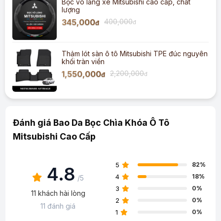
Bọc vô lăng xe Mitsubishi cao cấp, chất
lượng
345,000
400,000
đ
đ
Thảm lót sàn ô tô Mitsubishi TPE đúc nguyên
khối tràn viền
1,550,000
2,200,000
đ
đ
Đánh giá Bao Da Bọc Chìa Khóa Ô Tô
Mitsubishi Cao Cấp
5
82%
4.8
4
18%
/5
3
0%
11 khách hài lòng
2
0%
11 đánh giá
1
0%