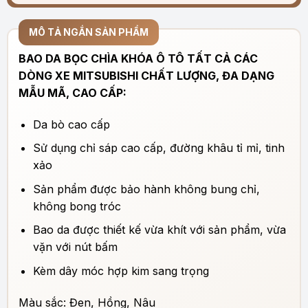
MÔ TẢ NGẮN SẢN PHẨM
BAO DA BỌC CHÌA KHÓA Ô TÔ TẤT CẢ CÁC
DÒNG XE MITSUBISHI CHẤT LƯỢNG, ĐA DẠNG
MẪU MÃ, CAO CẤP:
Da bò cao cấp
Sử dụng chỉ sáp cao cấp, đường khâu tỉ mỉ, tinh
xảo
Sản phẩm được bảo hành không bung chỉ,
không bong tróc
Bao da được thiết kế vừa khít với sản phẩm, vừa
vặn với nút bấm
Kèm dây móc hợp kim sang trọng
Màu sắc: Đen, Hồng, Nâu