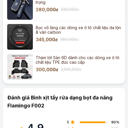
trọng
280,000
330,000
đ
đ
Bọc vô lăng các dòng xe ô tô chất liệu da lộn
& vân carbon
345,000
380,000
đ
đ
Thảm lót Sàn 6D dành cho các dòng xe ô tô
chất liệu TPE đúc cao cấp
300,000
2,100,000
đ
đ
Đánh giá Bình xịt tẩy rửa dạng bọt đa năng
Flamingo F002
5
90%
4.9