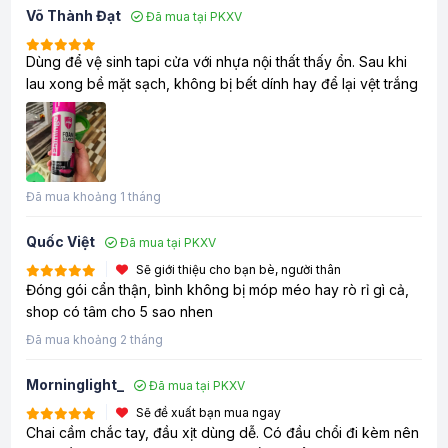
Võ Thành Đạt
Đã mua tại PKXV
Dùng để vệ sinh tapi cửa với nhựa nội thất thấy ổn. Sau khi
lau xong bề mặt sạch, không bị bết dính hay để lại vệt trắng
Đã mua khoảng 1 tháng
Quốc Việt
Đã mua tại PKXV
Sẽ giới thiệu cho bạn bè, người thân
Đóng gói cẩn thận, bình không bị móp méo hay rò rỉ gì cả,
shop có tâm cho 5 sao nhen
Đã mua khoảng 2 tháng
Morninglight_
Đã mua tại PKXV
Sẽ đề xuất bạn mua ngay
Chai cầm chắc tay, đầu xịt dùng dễ. Có đầu chổi đi kèm nên