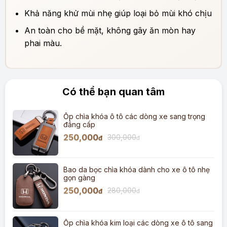
Khả năng khử mùi nhẹ giúp loại bỏ mùi khó chịu
An toàn cho bề mặt, không gây ăn mòn hay
phai màu.
Có thể bạn quan tâm
Ốp chìa khóa ô tô các dòng xe sang trọng
đẳng cấp
250,000
300,000
đ
đ
Bao da bọc chìa khóa dành cho xe ô tô nhẹ
gọn gàng
250,000
280,000
đ
đ
Ốp chìa khóa kim loại các dòng xe ô tô sang