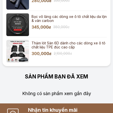
280,000
330,000
đ
đ
Bọc vô lăng các dòng xe ô tô chất liệu da lộn
& vân carbon
345,000
380,000
đ
đ
Thảm lót Sàn 6D dành cho các dòng xe ô tô
chất liệu TPE đúc cao cấp
300,000
2,100,000
đ
đ
SẢN PHẨM BẠN ĐÃ XEM
Không có sản phẩm xem gần đây
Nhận tin khuyến mãi