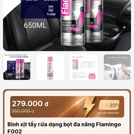
279.000
đ
- 20%
350.000
đ
Bình xịt tẩy rửa dạng bọt đa năng Flamingo
F002