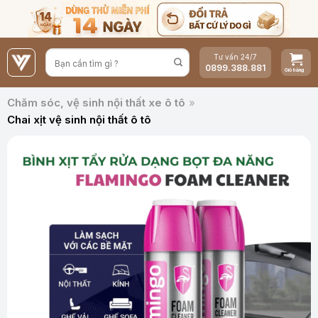
Bỏ
qua
nội
Tư vấn 24/7
dung
0899.388.881
Chăm sóc, vệ sinh nội thất xe ô tô
»
Chai xịt vệ sinh nội thất ô tô