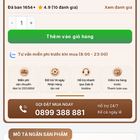
Đã bán 1654+
4.9 (10 đánh giá)
Xem đánh giá
Bình xịt tẩy rửa dạng bọt đa năng Flamingo F002 số lượng
Thêm vào giỏ hàng
Tư vấn miễn phí trước khi mua (8:00 - 23:00)
MÔ TẢ NGẮN SẢN PHẨM