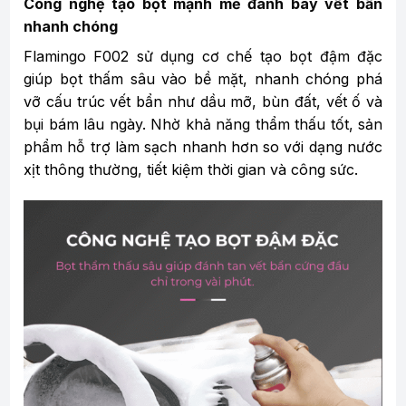
Công nghệ tạo bọt mạnh mẽ đánh bay vết bẩn
nhanh chóng
Flamingo F002 sử dụng cơ chế tạo bọt đậm đặc
giúp bọt thấm sâu vào bề mặt, nhanh chóng phá
vỡ cấu trúc vết bẩn như dầu mỡ, bùn đất, vết ố và
bụi bám lâu ngày. Nhờ khả năng thẩm thấu tốt, sản
phẩm hỗ trợ làm sạch nhanh hơn so với dạng nước
xịt thông thường, tiết kiệm thời gian và công sức.