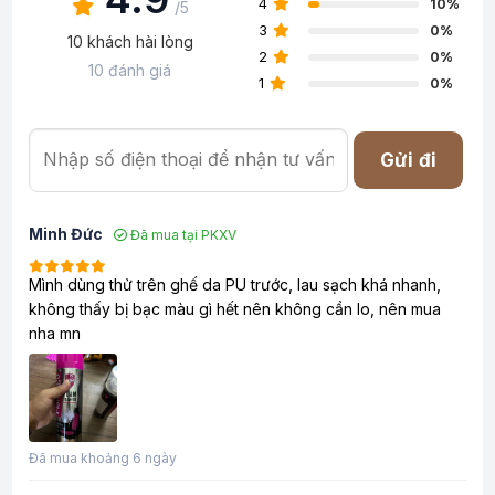
4
10%
/5
3
0%
10 khách hài lòng
2
0%
10 đánh giá
1
0%
Gửi đi
Minh Đức
Đã mua tại PKXV
Mình dùng thử trên ghế da PU trước, lau sạch khá nhanh,
không thấy bị bạc màu gì hết nên không cần lo, nên mua
nha mn
Đã mua khoảng 6 ngày