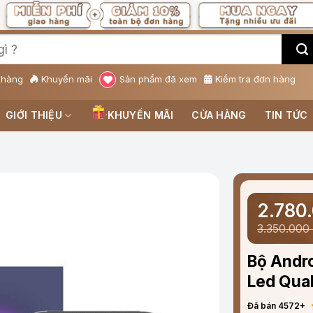
 hàng
Khuyến mãi
Sản phẩm đã xem
Kiểm tra đơn hàng
GIỚI THIỆU
KHUYẾN MÃI
CỬA HÀNG
TIN TỨC
2.780
3.350.000
Bộ Andro
Led Qua
Đã bán 4572+