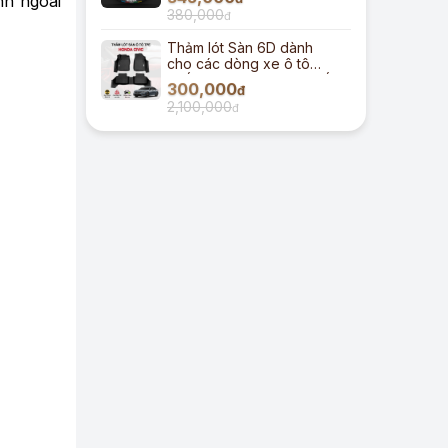
nh ngoài
380,000
đ
Thảm lót Sàn 6D dành
cho các dòng xe ô tô
chất liệu TPE đúc cao cấp
300,000
đ
2,100,000
đ