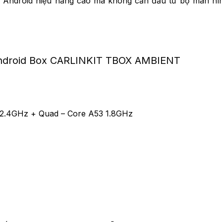
h Android hiệu năng cao mà không cần đầu tư bộ màn hì
droid Box CARLINKIT TBOX AMBIENT
.4GHz + Quad – Core A53 1.8GHz