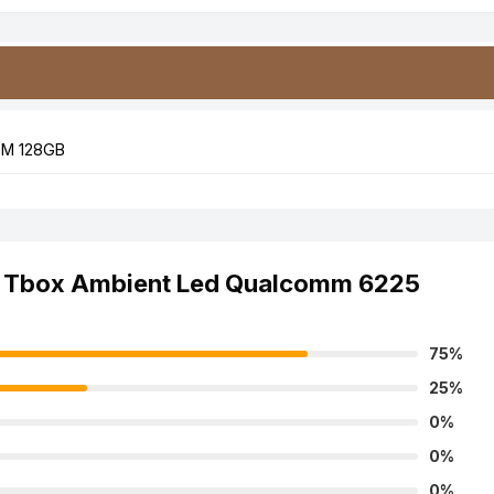
OM 128GB
it Tbox Ambient Led Qualcomm 6225
75%
25%
0%
0%
0%