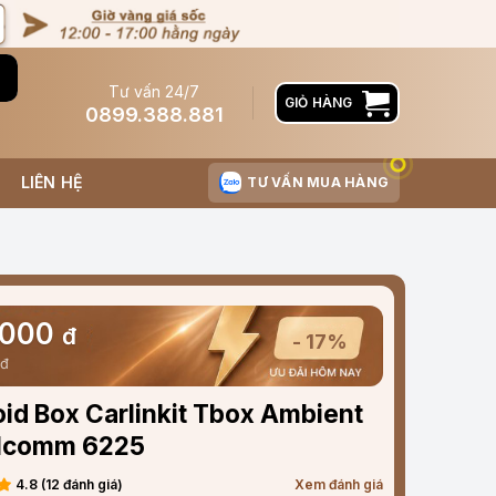
Tư vấn 24/7
GIỎ HÀNG
0899.388.881
LIÊN HỆ
TƯ VẤN MUA HÀNG
.000
đ
- 17%
đ
id Box Carlinkit Tbox Ambient
lcomm 6225
4.8 (12 đánh giá)
Xem đánh giá