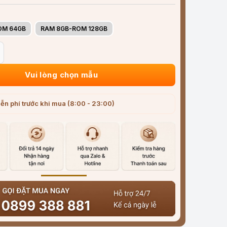
OM 64GB
RAM 8GB-ROM 128GB
ox Carlinkit Tbox Ambient Led Qualcomm 6225 số lượng
Vui lòng chọn mẫu
ễn phí trước khi mua (8:00 - 23:00)