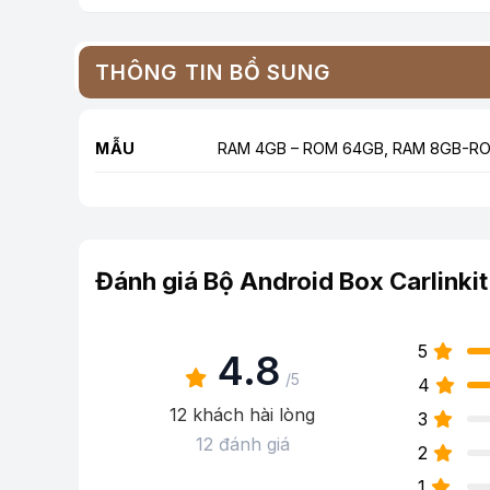
THÔNG TIN BỔ SUNG
MẪU
RAM 4GB – ROM 64GB, RAM 8GB-R
Đánh giá Bộ Android Box Carlink
5
4.8
/5
4
12 khách hài lòng
3
12 đánh giá
2
1