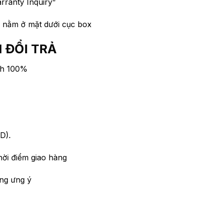
rranty Inquiry”
 ) nằm ở mặt dưới cục box
 ĐỔI TRẢ
nh 100%
D).
hời điểm giao hàng
ng ưng ý