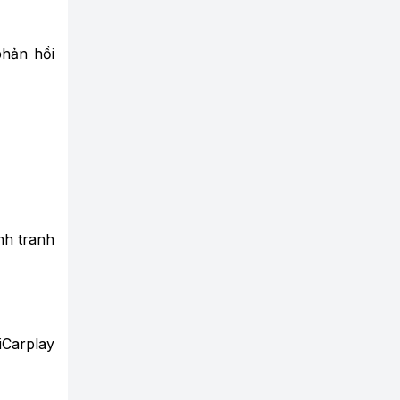
phản hồi
nh tranh
arplay