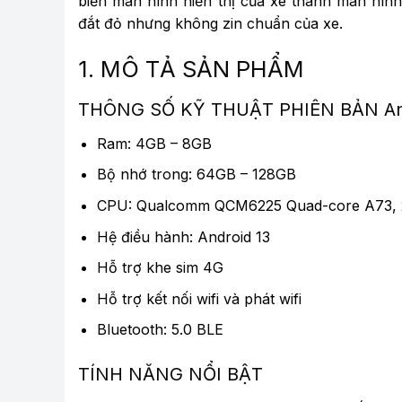
biến màn hình hiển thị của xe thành màn hìn
đắt đỏ nhưng không zin chuẩn của xe.
1. MÔ TẢ SẢN PHẨM
THÔNG SỐ KỸ THUẬT PHIÊN BẢN An
Ram: 4GB – 8GB
Bộ nhớ trong: 64GB – 128GB
CPU: Qualcomm QCM6225 Quad-core A73, 2
Hệ điều hành: Android 13
Hỗ trợ khe sim 4G
Hỗ trợ kết nối wifi và phát wifi
Bluetooth: 5.0 BLE
TÍNH NĂNG NỔI BẬT