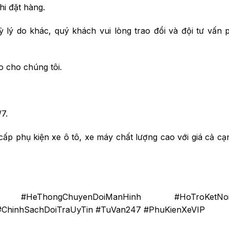
hi đặt hàng.
ỳ lý do khác, quý khách vui lòng trao đổi và đội tư vấn 
o cho chúng tôi.
7.
ấp phụ kiện xe ô tô, xe máy chất lượng cao với giá cả cạ
t #HeThongChuyenDoiManHinh #HoTroKetNoiC
#ChinhSachDoiTraUyTin #TuVan247 #PhuKienXeVIP