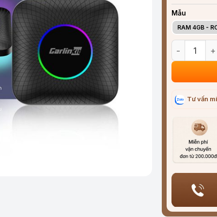
Mẫu
RAM 4GB - R
Bộ Android B
Tư vấn mi