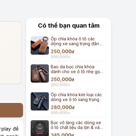
Có thể bạn quan tâm
Ốp chìa khóa ô tô các
dòng xe sang trọng đẳng
cấp
250,000
đ
300,000
đ
Bao da bọc chìa khóa
dành cho xe ô tô nhẹ gọn
gàng
250,000
đ
280,000
đ
Ốp chìa khóa kim loại các
dòng xe ô tô sang trọng
280,000
đ
330,000
đ
Bọc vô lăng các dòng xe
ô tô chất liệu da lộn & vân
rplay để
carbon
345,000
đ