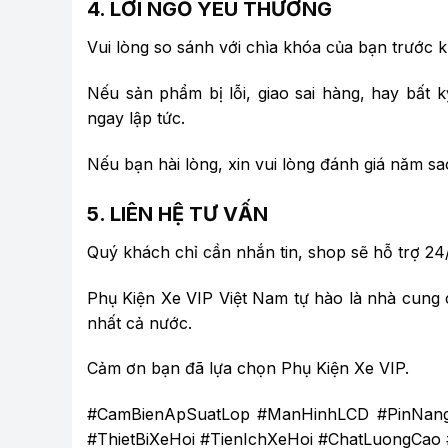
4. LỜI NGỎ YÊU THƯƠNG
Vui lòng so sánh với chìa khóa của bạn trước k
Nếu sản phẩm bị lỗi, giao sai hàng, hay bất k
ngay lập tức.
Nếu bạn hài lòng, xin vui lòng đánh giá năm sa
5. LIÊN HỆ TƯ VẤN
Quý khách chỉ cần nhắn tin, shop sẽ hỗ trợ 24/
Phụ Kiện Xe VIP Việt Nam tự hào là nhà cung c
nhất cả nước.
Cảm ơn bạn đã lựa chọn Phụ Kiện Xe VIP.
#CamBienApSuatLop #ManHinhLCD #PinNang
#ThietBiXeHoi #TienIchXeHoi #ChatLuongCa