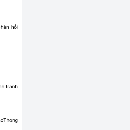
phản hồi
nh tranh
aoThong