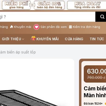
 hàng
Khuyến mãi
Sản phẩm đã xem
Kiểm tra đơn hàng
GIỚI THIỆU
KHUYẾN MÃI
CỬA HÀNG
TIN TỨC
ảm biến áp suất lốp
630.
760.000
đ
Cảm biến
Màn hình
Đã bán 1524+