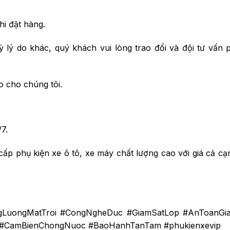
hi đặt hàng.
ỳ lý do khác, quý khách vui lòng trao đổi và đội tư vấn 
o cho chúng tôi.
7.
ấp phụ kiện xe ô tô, xe máy chất lượng cao với giá cả cạ
LuongMatTroi #CongNgheDuc #GiamSatLop #AnToanGi
o #CamBienChongNuoc #BaoHanhTanTam #phukienxevip