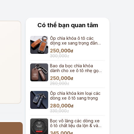
Có thể bạn quan tâm
Ốp chìa khóa ô tô các
dòng xe sang trọng đẳng
cấp
250,000
đ
300,000
đ
Bao da bọc chìa khóa
dành cho xe ô tô nhẹ gọn
gàng
250,000
đ
280,000
đ
Ốp chìa khóa kim loại các
dòng xe ô tô sang trọng
280,000
đ
330,000
đ
Bọc vô lăng các dòng xe
ô tô chất liệu da lộn & vân
carbon
345,000
đ