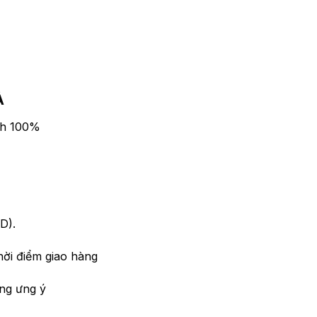
Ả
nh 100%
D).
hời điểm giao hàng
ng ưng ý