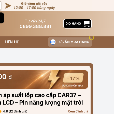
Tư vấn 24/7
GIỎ HÀNG
0899.388.881
LIÊN HỆ
TƯ VẤN MUA HÀNG
000
đ
- 17%
 áp suất lốp cao cấp CAR37 –
 LCD – Pin năng lượng mặt trời
4.8 (12 đánh giá)
Xem đánh giá