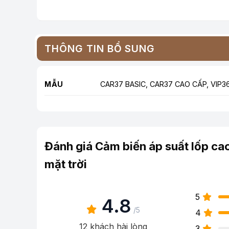
THÔNG TIN BỔ SUNG
MẪU
CAR37 BASIC, CAR37 CAO CẤP, VIP36
Đánh giá Cảm biến áp suất lốp ca
mặt trời
5
4.8
/5
4
12 khách hài lòng
3