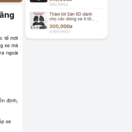
380,000
đ
năng
Thảm lót Sàn 6D dành
cho các dòng xe ô tô
chất liệu TPE đúc cao cấp
300,000
đ
2,100,000
đ
c tế mới
ong xe mà
a ngoài
ổn định,
ốp xe