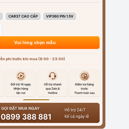
CAR37 CAO CẤP
VIP360 PIN 1.5V
suất lốp cao cấp CAR37 - Màn hình LCD - Pin năng lượng mặt trờ
Vui lòng chọn mẫu
ễn phí trước khi mua (8:00 - 23:00)