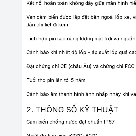
Kết nối hoàn toàn không dây giữa màn hình hiể
Van cảm biến được lắp đặt bên ngoài lốp xe, vi
dẫn chi tiết đi kèm
Tích hợp pin sạc năng lượng mặt trời và nguồ
Cảnh báo khi nhiệt độ lốp – áp suất lốp quá c
Đặt chứng chỉ CE (châu Âu) và chứng chỉ FCC
Tuổi thọ pin lên tới 5 năm
Cảnh báo âm thanh hình ảnh nhấp nháy khi va
2. THÔNG SỐ KỸ THUẬT
Cảm biến chống nước đạt chuẩn IP67
Nhiệt độ làm việc: -20°C+80°C