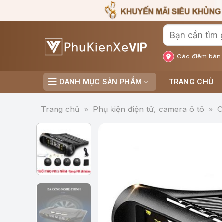
Bỏ
qua
nội
dung
Các điểm bán
DANH MỤC SẢN PHẨM
TRANG CHỦ
Trang chủ
»
Phụ kiện điện tử, camera ô tô
»
C