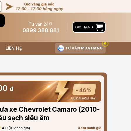
Tư vấn 24/7
GIỎ HÀNG
0899.388.881
LIÊN HỆ
TƯ VẤN MUA HÀNG
000
đ
- 46%
mưa xe Chevrolet Camaro (2010-
êu sạch siêu êm
4.9 (10 đánh giá)
Xem đánh giá