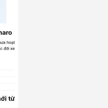
maro
mưa hoạt
c đời xe
ới từ