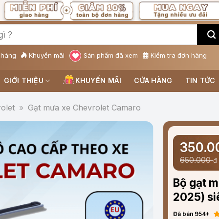
 hàng
Khuyến mãi
Sản phẩm đã xem
Kiểm tra đơn hàng
GIỚI THIỆU
KHUYẾN MÃI
CỬA HÀNG
TIN TỨC
olet
»
Gạt mưa xe Chevrolet Camaro
350.
650.000
đ
Bộ gạt 
2025) si
Đã bán 954+