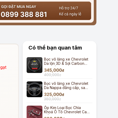
Có thể bạn quan tâm
Bọc vô lăng xe Chevrolet
Da lộn 3D & Sợi Carbon
 gạt
cao cấp
345,000
đ
400,000
đ
Bọc vô lăng xe Chevrolet
Da Nappa đẳng cấp, sang
trọng
325,000
đ
380,000
đ
Ốp Kim Loại Bọc Chìa
Khoá Ô Tô Chevrolet Cao
Cấp