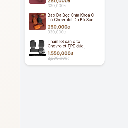
280,000
đ
330,000
đ
Bao Da Bọc Chìa Khoá Ô
Tô Chevrolet Da Bò Sang
Trọng
250,000
đ
330,000
đ
Thảm lót sàn ô tô
Chevrolet TPE đúc
nguyên khối tràn viền
1,550,000
đ
2,200,000
đ