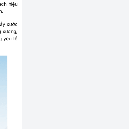
ạch hiệu
n.
rầy xước
g xương,
g yếu tố