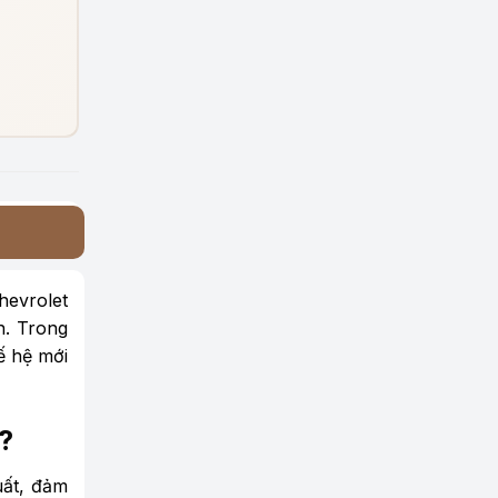
hevrolet
n. Trong
ế hệ mới
?
uất, đảm