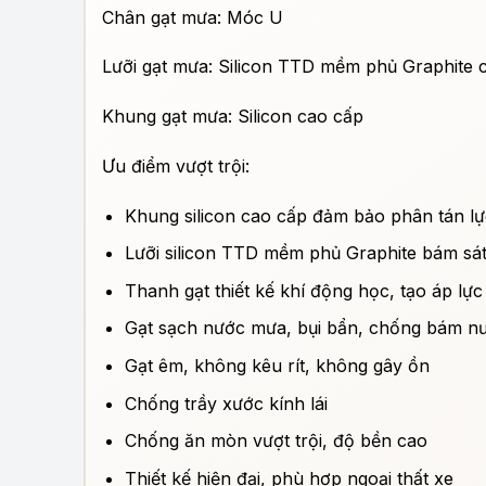
Chân gạt mưa: Móc U
Lưỡi gạt mưa: Silicon TTD mềm phủ Graphite 
Khung gạt mưa: Silicon cao cấp
Ưu điểm vượt trội:
Khung silicon cao cấp đảm bảo phân tán lự
Lưỡi silicon TTD mềm phủ Graphite bám sát 
Thanh gạt thiết kế khí động học, tạo áp lực
Gạt sạch nước mưa, bụi bẩn, chống bám nư
Gạt êm, không kêu rít, không gây ồn
Chống trầy xước kính lái
Chống ăn mòn vượt trội, độ bền cao
Thiết kế hiện đại, phù hợp ngoại thất xe