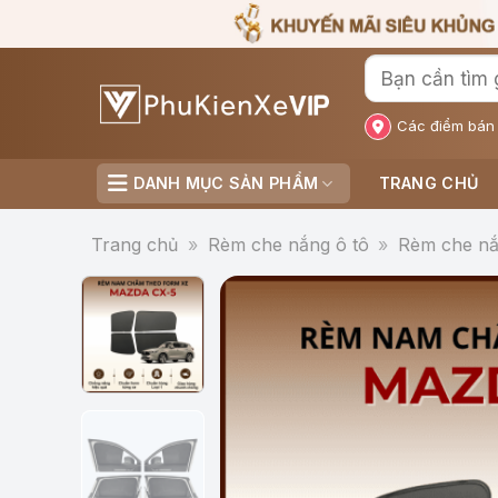
Bỏ
qua
nội
dung
Các điểm bán
DANH MỤC SẢN PHẨM
TRANG CHỦ
Trang chủ
»
Rèm che nắng ô tô
»
Rèm che n