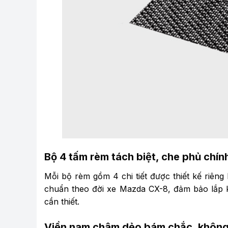
Bộ 4 tấm rèm tách biệt, che phủ chính
Mỗi bộ rèm gồm 4 chi tiết được thiết kế riêng 
chuẩn theo đời xe Mazda CX-8, đảm bảo lắp k
cần thiết.
Viền nam châm dẻo bám chắc, không