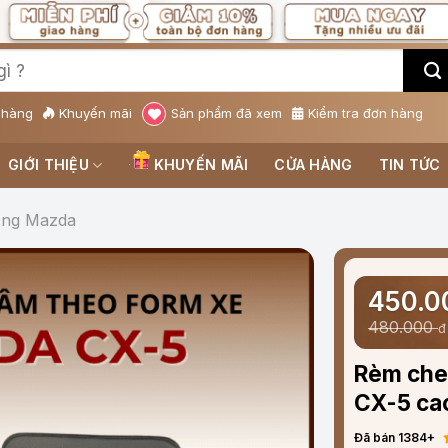
 hàng
Khuyến mãi
Sản phẩm đã xem
Kiểm tra đơn hàng
GIỚI THIỆU
KHUYẾN MÃI
CỬA HÀNG
TIN TỨC
ắng Mazda
450.
480.000
đ
Rèm che
CX-5 ca
Đã bán 1384+