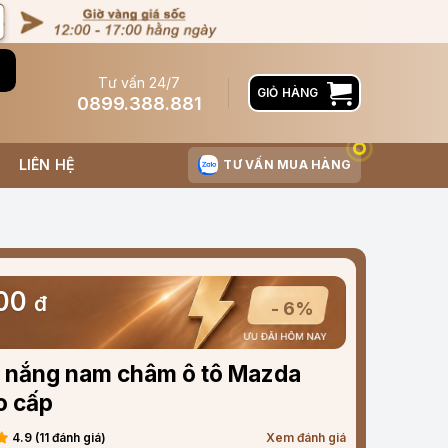
Tư vấn 24/7
GIỎ HÀNG
0899.388.881
LIÊN HỆ
TƯ VẤN MUA HÀNG
000
đ
- 6%
 nắng nam châm ô tô Mazda
o cấp
4.9 (11 đánh giá)
Xem đánh giá