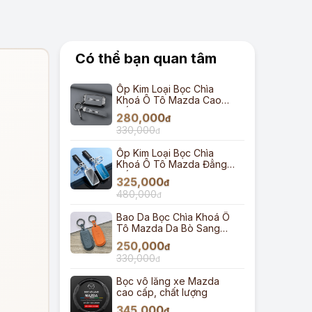
Có thể bạn quan tâm
Ốp Kim Loại Bọc Chìa
Khoá Ô Tô Mazda Cao
Cấp
280,000
đ
330,000
đ
Ốp Kim Loại Bọc Chìa
Khoá Ô Tô Mazda Đẳng
Cấp
325,000
đ
480,000
đ
Bao Da Bọc Chìa Khoá Ô
Tô Mazda Da Bò Sang
Trọng
250,000
đ
330,000
đ
Bọc vô lăng xe Mazda
cao cấp, chất lượng
345,000
đ