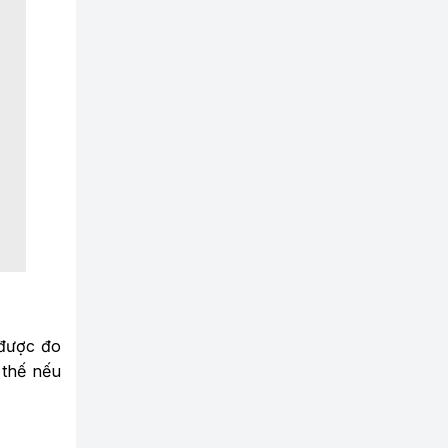
 được đo
 thế nếu