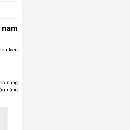
g nam
phụ kiện
khả năng
hắn nắng