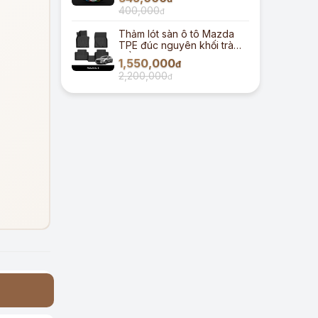
400,000
đ
Thảm lót sàn ô tô Mazda
TPE đúc nguyên khối tràn
viền
1,550,000
đ
2,200,000
đ