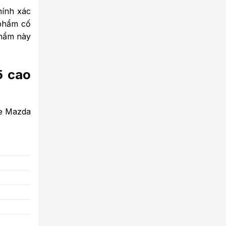
hính xác
 phẩm cố
hẩm này
5 cao
xe Mazda