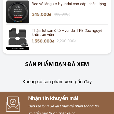
Bọc vô lăng xe Hyundai cao cấp, chất lượng
345,000
400,000
đ
đ
Thảm lót sàn ô tô Hyundai TPE đúc nguyên
khối tràn viền
1,550,000
2,200,000
đ
đ
SẢN PHẨM BẠN ĐÃ XEM
Không có sản phẩm xem gần đây
Nhận tin khuyến mãi
Bạn vui lòng để lại Email để nhận thông tin
khuyến mãi từ phukienxevip