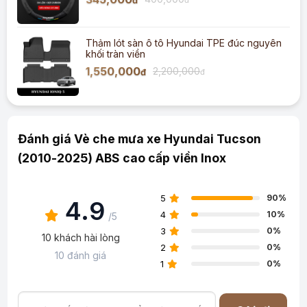
đ
Thảm lót sàn ô tô Hyundai TPE đúc nguyên
khối tràn viền
1,550,000
2,200,000
đ
đ
Đánh giá Vè che mưa xe Hyundai Tucson
(2010-2025) ABS cao cấp viền Inox
5
90%
4.9
4
10%
/5
3
0%
10 khách hài lòng
2
0%
10 đánh giá
1
0%