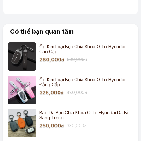
Có thể bạn quan tâm
Ốp Kim Loại Bọc Chìa Khoá Ô Tô Hyundai
Cao Cấp
280,000
330,000
đ
đ
Ốp Kim Loại Bọc Chìa Khoá Ô Tô Hyundai
Đẳng Cấp
325,000
480,000
đ
đ
Bao Da Bọc Chìa Khoá Ô Tô Hyundai Da Bò
Sang Trọng
250,000
330,000
đ
đ