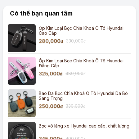
Có thể bạn quan tâm
Ốp Kim Loại Bọc Chìa Khoá Ô Tô Hyundai
Cao Cấp
280,000
330,000
đ
đ
Ốp Kim Loại Bọc Chìa Khoá Ô Tô Hyundai
Đẳng Cấp
325,000
480,000
đ
đ
Bao Da Bọc Chìa Khoá Ô Tô Hyundai Da Bò
Sang Trọng
250,000
330,000
đ
đ
Bọc vô lăng xe Hyundai cao cấp, chất lượng
345,000
400,000
đ