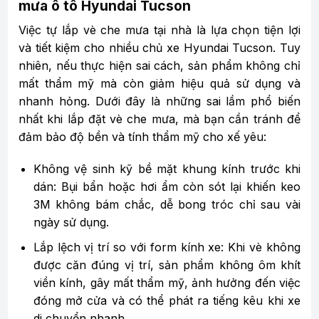
mưa ô tô Hyundai Tucson
Việc tự lắp vè che mưa tại nhà là lựa chọn tiện lợi
và tiết kiệm cho nhiều chủ xe Hyundai Tucson. Tuy
nhiên, nếu thực hiện sai cách, sản phẩm không chỉ
mất thẩm mỹ mà còn giảm hiệu quả sử dụng và
nhanh hỏng. Dưới đây là những sai lầm phổ biến
nhất khi lắp đặt vè che mưa, mà bạn cần tránh để
đảm bảo độ bền và tính thẩm mỹ cho xế yêu:
Không vệ sinh kỹ bề mặt khung kính trước khi
dán: Bụi bẩn hoặc hơi ẩm còn sót lại khiến keo
3M không bám chắc, dễ bong tróc chỉ sau vài
ngày sử dụng.
Lắp lệch vị trí so với form kính xe: Khi vè không
được căn đúng vị trí, sản phẩm không ôm khít
viền kính, gây mất thẩm mỹ, ảnh hưởng đến việc
đóng mở cửa và có thể phát ra tiếng kêu khi xe
di chuyển nhanh.