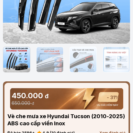
450.000
đ
- 31%
650.000
đ
Vè che mưa xe Hyundai Tucson (2010-2025)
ABS cao cấp viền Inox
Đã bán 2596+
4.9 (10 đánh giá)
Xem đánh giá