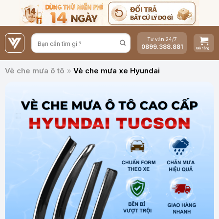
Bỏ
qua
nội
Tư vấn 24/7
dung
0899.388.881
Vè che mưa ô tô
»
Vè che mưa xe Hyundai