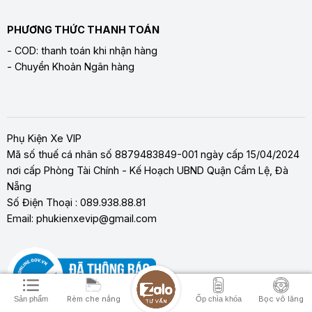
PHƯƠNG THỨC THANH TOÁN
- COD: thanh toán khi nhận hàng
- Chuyển Khoản Ngân hàng
Phụ Kiện Xe VIP
Mã số thuế cá nhân số 8879483849-001 ngày cấp 15/04/2024
nơi cấp Phòng Tài Chính - Kế Hoạch UBND Quận Cẩm Lệ, Đà
Nẵng
Số Điện Thoại : 089.938.88.81
Email: phukienxevip@gmail.com
Rèm che nắng
Bọc vô lăng
Sản phẩm
Ốp chìa khóa