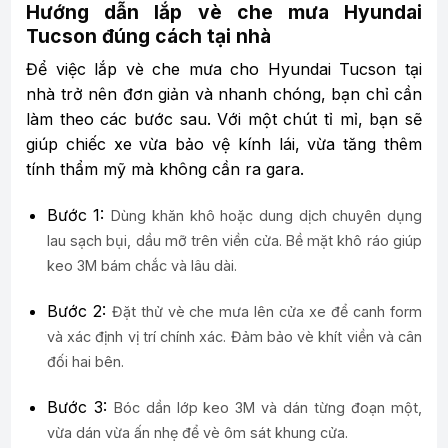
Hướng dẫn lắp vè che mưa Hyundai
Tucson đúng cách tại nhà
Để việc lắp vè che mưa cho Hyundai Tucson tại
nhà trở nên đơn giản và nhanh chóng, bạn chỉ cần
làm theo các bước sau. Với một chút tỉ mỉ, bạn sẽ
giúp chiếc xe vừa bảo vệ kính lái, vừa tăng thêm
tính thẩm mỹ mà không cần ra gara.
Bước 1:
Dùng khăn khô hoặc dung dịch chuyên dụng
lau sạch bụi, dầu mỡ trên viền cửa. Bề mặt khô ráo giúp
keo 3M bám chắc và lâu dài.
Bước 2:
Đặt thử vè che mưa lên cửa xe để canh form
và xác định vị trí chính xác. Đảm bảo vè khít viền và cân
đối hai bên.
Bước 3:
Bóc dần lớp keo 3M và dán từng đoạn một,
vừa dán vừa ấn nhẹ để vè ôm sát khung cửa.