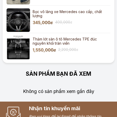
Bọc vô lăng xe Mercedes cao cấp, chất
lượng
345,000
400,000
đ
đ
Thảm lót sàn ô tô Mercedes TPE đúc
nguyên khối tràn viền
1,550,000
2,200,000
đ
đ
SẢN PHẨM BẠN ĐÃ XEM
Không có sản phẩm xem gần đây
Nhận tin khuyến mãi
Bạn vui lòng để lại Email để nhận thông tin