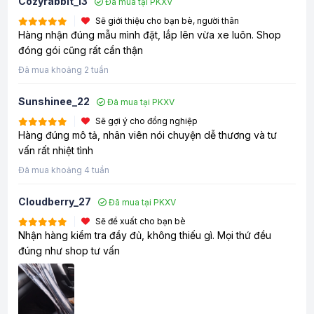
Cozyrabbit_13
Đã mua tại PKXV
Sẽ giới thiệu cho bạn bè, người thân
Hàng nhận đúng mẫu mình đặt, lắp lên vừa xe luôn. Shop
đóng gói cũng rất cẩn thận
Đã mua khoảng 2 tuần
Sunshinee_22
Đã mua tại PKXV
Sẽ gợi ý cho đồng nghiệp
Hàng đúng mô tả, nhân viên nói chuyện dễ thương và tư
vấn rất nhiệt tình
Đã mua khoảng 4 tuần
Cloudberry_27
Đã mua tại PKXV
Sẽ đề xuất cho bạn bè
Nhận hàng kiểm tra đầy đủ, không thiếu gì. Mọi thứ đều
đúng như shop tư vấn