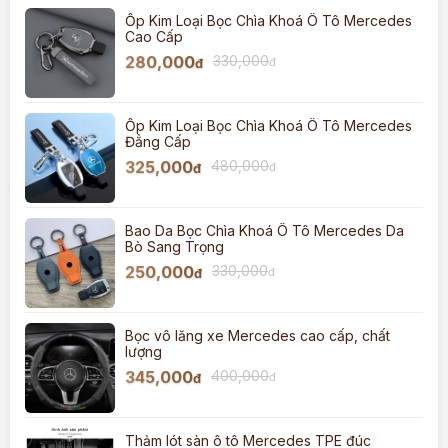
Ốp Kim Loại Bọc Chìa Khoá Ô Tô Mercedes
Cao Cấp
280,000
330,000
đ
đ
Ốp Kim Loại Bọc Chìa Khoá Ô Tô Mercedes
Đẳng Cấp
325,000
480,000
đ
đ
Bao Da Bọc Chìa Khoá Ô Tô Mercedes Da
Bò Sang Trọng
250,000
330,000
đ
đ
Bọc vô lăng xe Mercedes cao cấp, chất
lượng
345,000
400,000
đ
đ
Thảm lót sàn ô tô Mercedes TPE đúc