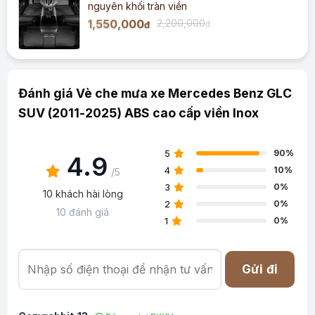
nguyên khối tràn viền
1,550,000
2,200,000
đ
đ
Đánh giá Vè che mưa xe Mercedes Benz GLC
SUV (2011-2025) ABS cao cấp viền Inox
5
90%
4.9
4
10%
/5
3
0%
10 khách hài lòng
2
0%
10 đánh giá
1
0%
Gửi đi