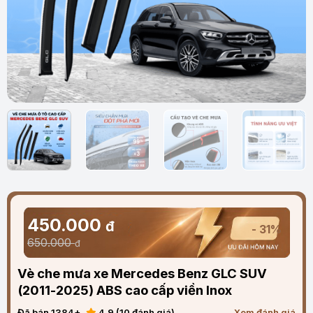
450.000
đ
- 31%
650.000
đ
Vè che mưa xe Mercedes Benz GLC SUV
(2011-2025) ABS cao cấp viền Inox
Đã bán 1384+
4.9 (10 đánh giá)
Xem đánh giá