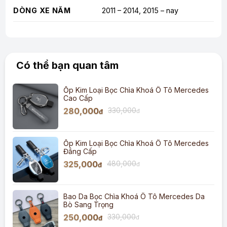
DÒNG XE NĂM
2011 – 2014, 2015 – nay
Có thể bạn quan tâm
Ốp Kim Loại Bọc Chìa Khoá Ô Tô Mercedes
Cao Cấp
280,000
330,000
đ
đ
Ốp Kim Loại Bọc Chìa Khoá Ô Tô Mercedes
Đẳng Cấp
325,000
480,000
đ
đ
Bao Da Bọc Chìa Khoá Ô Tô Mercedes Da
Bò Sang Trọng
250,000
330,000
đ
đ