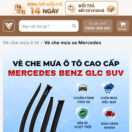
Bỏ
qua
nội
Tư vấn 24/7
dung
0899.388.881
Vè che mưa ô tô
»
Vè che mưa xe Mercedes