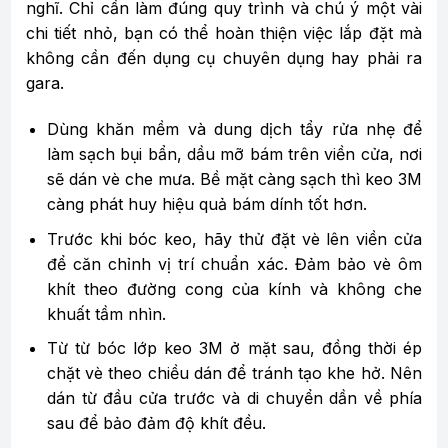
nghĩ. Chỉ cần làm đúng quy trình và chú ý một vài
chi tiết nhỏ, bạn có thể hoàn thiện việc lắp đặt mà
không cần đến dụng cụ chuyên dụng hay phải ra
gara.
Dùng khăn mềm và dung dịch tẩy rửa nhẹ để
làm sạch bụi bẩn, dầu mỡ bám trên viền cửa, nơi
sẽ dán vè che mưa. Bề mặt càng sạch thì keo 3M
càng phát huy hiệu quả bám dính tốt hơn.
Trước khi bóc keo, hãy thử đặt vè lên viền cửa
để căn chỉnh vị trí chuẩn xác. Đảm bảo vè ôm
khít theo đường cong của kính và không che
khuất tầm nhìn.
Từ từ bóc lớp keo 3M ở mặt sau, đồng thời ép
chặt vè theo chiều dán để tránh tạo khe hở. Nên
dán từ đầu cửa trước và di chuyển dần về phía
sau để bảo đảm độ khít đều.