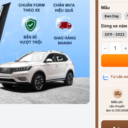
Mẫu
Đen Dày
Dòng xe năm
2011 - 2022
Vè che mưa x
Tư vấn mi