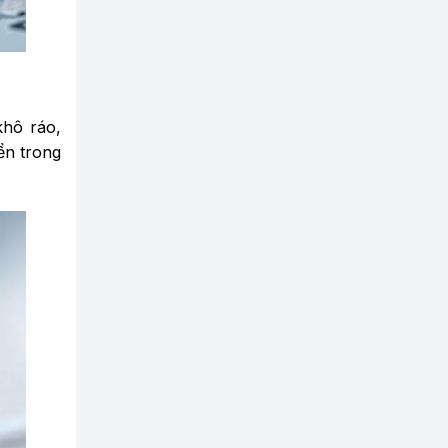
khô ráo,
ển trong