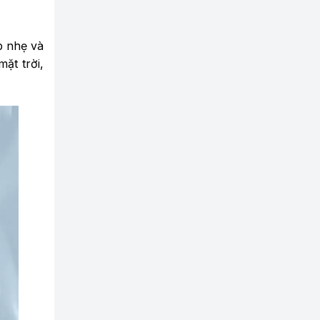
p nhẹ và
ặt trời,