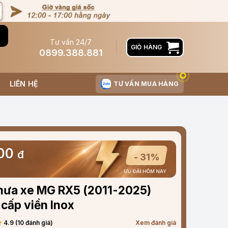
Tư vấn 24/7
GIỎ HÀNG
0899.388.881
LIÊN HỆ
TƯ VẤN MUA HÀNG
000
đ
- 31%
mưa xe MG RX5 (2011-2025)
cấp viền Inox
4.9 (10 đánh giá)
Xem đánh giá