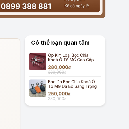
Có thể bạn quan tâm
Ốp Kim Loại Bọc Chìa
Khoá Ô Tô MG Cao Cấp
280,000
đ
330,000
đ
Bao Da Bọc Chìa Khoá Ô
Tô MG Da Bò Sang Trọng
250,000
đ
330,000
đ