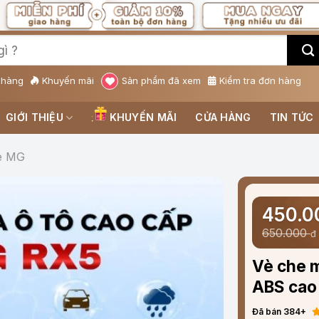
 hàng
Khuyến mãi
Sản phẩm đã xem
Kiểm tra đơn hàng
GIỚI THIỆU
KHUYẾN MÃI
CỬA HÀNG
TIN TỨC
e MG
450.
650.000
đ
Vè che 
ABS cao 
Đã bán 384+