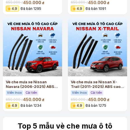
450.000
450.000
650.000
650.000
đ
đ
đ
đ
4.9
Đã bán 1295
4.9
Đã bán 1091
Vè che mưa xe Nissan
Vè che mưa xe Nissan X-
Navara (2006-2025) ABS
Trail (2011-2025) ABS cao
cao cấp viền Inox
cấp viền Inox
Viền Inox
Cải tiến
Viền Inox
Cải tiến
450.000
450.000
650.000
650.000
đ
đ
đ
đ
4.9
Đã bán 1234
4.9
Đã bán 1275
Top 5 mẫu vè che mưa ô tô