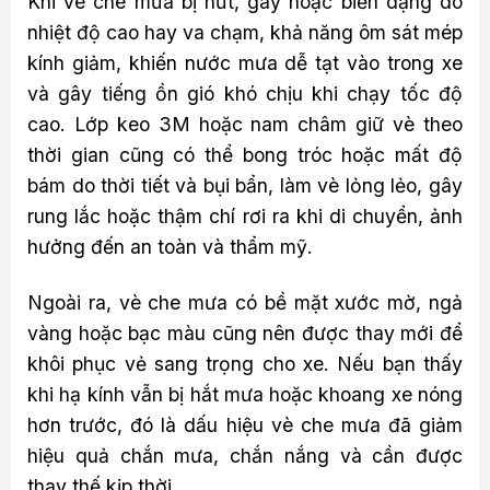
Khi vè che mưa bị nứt, gãy hoặc biến dạng do
nhiệt độ cao hay va chạm, khả năng ôm sát mép
kính giảm, khiến nước mưa dễ tạt vào trong xe
và gây tiếng ồn gió khó chịu khi chạy tốc độ
cao. Lớp keo 3M hoặc nam châm giữ vè theo
thời gian cũng có thể bong tróc hoặc mất độ
bám do thời tiết và bụi bẩn, làm vè lỏng lẻo, gây
rung lắc hoặc thậm chí rơi ra khi di chuyển, ảnh
hưởng đến an toàn và thẩm mỹ.
Ngoài ra, vè che mưa có bề mặt xước mờ, ngả
vàng hoặc bạc màu cũng nên được thay mới để
khôi phục vẻ sang trọng cho xe. Nếu bạn thấy
khi hạ kính vẫn bị hắt mưa hoặc khoang xe nóng
hơn trước, đó là dấu hiệu vè che mưa đã giảm
hiệu quả chắn mưa, chắn nắng và cần được
thay thế kịp thời.