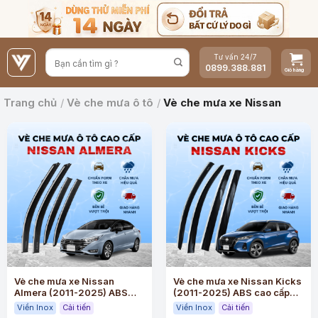
Bỏ
qua
nội
Tư vấn 24/7
dung
0899.388.881
Trang chủ
/
Vè che mưa ô tô
/
Vè che mưa xe Nissan
Vè che mưa xe Nissan
Vè che mưa xe Nissan Kicks
Almera (2011-2025) ABS
(2011-2025) ABS cao cấp
cao cấp viền Inox
viền Inox
Viền Inox
Cải tiến
Viền Inox
Cải tiến