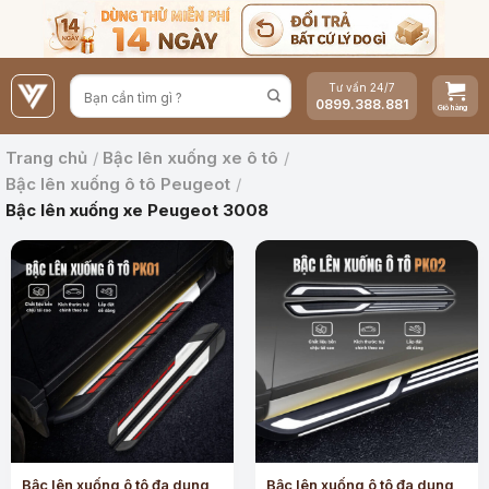
Bỏ
qua
nội
Tư vấn 24/7
dung
0899.388.881
Trang chủ
/
Bậc lên xuống xe ô tô
/
Bậc lên xuống ô tô Peugeot
/
Bậc lên xuống xe Peugeot 3008
Bậc lên xuống ô tô đa dụng
Bậc lên xuống ô tô đa dụng