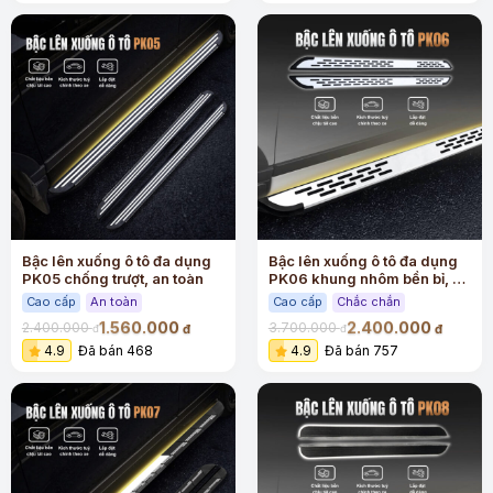
Bậc lên xuống ô tô đa dụng
Bậc lên xuống ô tô đa dụng
PK05 chống trượt, an toàn
PK06 khung nhôm bền bỉ, an
toàn
Cao cấp
An toàn
Cao cấp
Chắc chắn
1.560.000
2.400.000
2.400.000
3.700.000
đ
đ
đ
đ
4.9
Đã bán 468
4.9
Đã bán 757