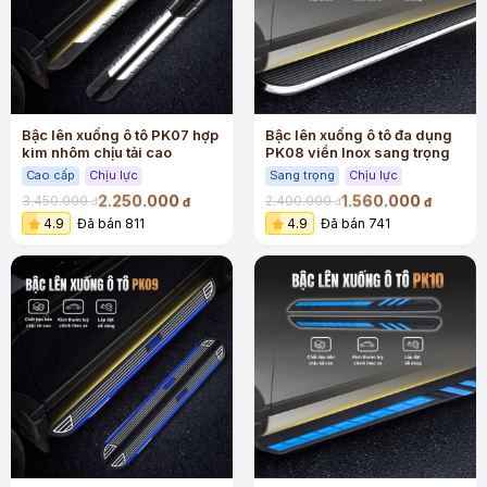
Bậc lên xuống ô tô PK07 hợp
Bậc lên xuống ô tô đa dụng
kim nhôm chịu tải cao
PK08 viền Inox sang trọng
Cao cấp
Chịu lực
Sang trọng
Chịu lực
2.250.000
1.560.000
3.450.000
2.400.000
đ
đ
đ
đ
4.9
Đã bán 811
4.9
Đã bán 741