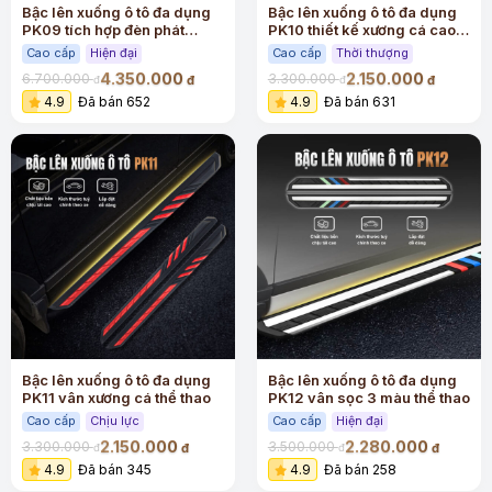
Bậc lên xuống ô tô đa dụng
Bậc lên xuống ô tô đa dụng
PK09 tích hợp đèn phát
PK10 thiết kế xương cá cao
quang
cấp
Cao cấp
Hiện đại
Cao cấp
Thời thượng
4.350.000
2.150.000
6.700.000
3.300.000
đ
đ
đ
đ
4.9
Đã bán 652
4.9
Đã bán 631
Bậc lên xuống ô tô đa dụng
Bậc lên xuống ô tô đa dụng
PK11 vân xương cá thể thao
PK12 vân sọc 3 màu thể thao
Cao cấp
Chịu lực
Cao cấp
Hiện đại
2.150.000
2.280.000
3.300.000
3.500.000
đ
đ
đ
đ
4.9
Đã bán 345
4.9
Đã bán 258