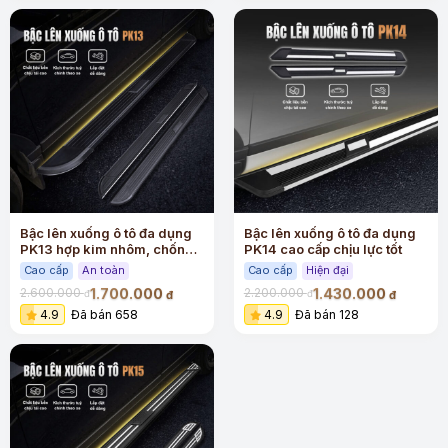
Bậc lên xuống ô tô đa dụng
Bậc lên xuống ô tô đa dụng
PK13 hợp kim nhôm, chống
PK14 cao cấp chịu lực tốt
trượt
Cao cấp
An toàn
Cao cấp
Hiện đại
1.700.000
1.430.000
2.600.000
2.200.000
đ
đ
đ
đ
4.9
Đã bán 658
4.9
Đã bán 128