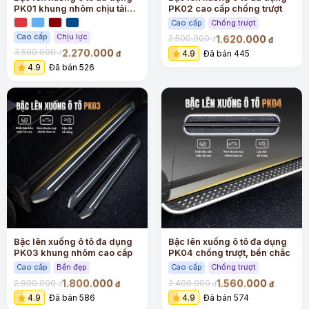
PK01 khung nhôm chịu tải
PK02 cao cấp chống trượt
lớn
Cao cấp
Chống trượt
Cao cấp
Chịu lực
1.620.000
2.500.000
đ
đ
2.270.000
3.500.000
4.9
Đã bán 445
đ
đ
4.9
Đã bán 526
Bậc lên xuống ô tô đa dụng
Bậc lên xuống ô tô đa dụng
PK03 khung nhôm cao cấp
PK04 chống trượt, bền chắc
Cao cấp
Bền đẹp
Cao cấp
Chống trượt
1.800.000
1.560.000
2.800.000
2.400.000
đ
đ
đ
đ
4.9
Đã bán 586
4.9
Đã bán 574