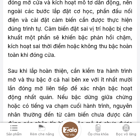
đóng mở cửa và kích hoạt mô tơ dẫn động, nên
ngoài các bước lắp đặt cơ học, phần đấu nối
điện và cài đặt cảm biến cần được thực hiện
đúng trình tự. Cảm biến đặt sai vị trí hoặc bị che
khuất một phần sẽ khiến bậc phản hồi chậm,
kích hoạt sai thời điểm hoặc không thu bậc hoàn
toàn khi đóng cửa.
Sau khi lắp hoàn thiện, cần kiểm tra hành trình
mở và thu bậc ở cả hai bên xe với ít nhất mười
lần đóng mở liên tiếp để xác nhận bậc hoạt
động nhất quán. Nếu bậc dừng giữa chừng
hoặc có tiếng va chạm cuối hành trình, nguyên
nhân thường đến từ cảm biến chưa được căn
đúng góc nhận tín hiệu hoặc mô tơ chưa được
giới hạn hành trình phù hợp với khoảng mở thực
Rèm che nắng
Bọc vô lăng
Sản phẩm
Ốp chìa khóa