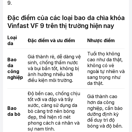
9.
Đặc điểm của các loại bao da chìa khóa
Vinfast VF 9 trên thị trường hiện nay
Loại
Đặc điểm và ưu điểm
Nhược điểm
da
Tuổi thọ không
Giá thành rẻ, dễ dàng vệ
Bao
cao như da thật,
sinh, chống thấm nước
da
không có vẻ
và bụi bẩn tốt, không bị
công
ngoài tự nhiên và
ảnh hưởng nhiều bởi
nghiệp
sang trọng như
điều kiện môi trường.
da thật.
Độ bền cao, chống chịu
Giá thành cao
tốt với va đập và trầy
hơn da công
xước, càng sử dụng da
Bao
nghiệp, cần bảo
bò càng trở nên bóng
da bò
dưỡng định kỳ
đẹp, thể hiện rõ nét
để duy trì độ
phong cách cá nhân và
bóng và độ bền.
sự nam tính.