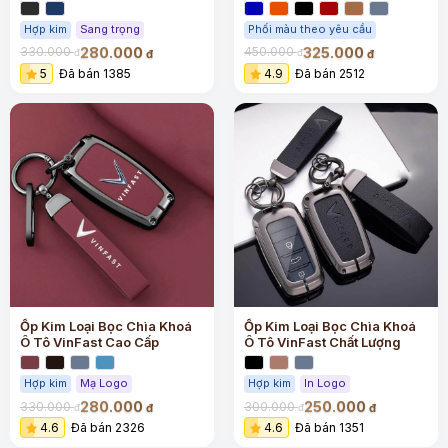
Trọng
Hợp kim
Sang trọng
Phối màu theo yêu cầu
280.000
325.000
330.000
450.000
đ
đ
đ
đ
5
Đã bán 1385
4.9
Đã bán 2512
Ốp Kim Loại Bọc Chìa Khoá
Ốp Kim Loại Bọc Chìa Khoá
Ô Tô VinFast Cao Cấp
Ô Tô VinFast Chất Lượng
Hợp kim
Mạ Logo
Hợp kim
In Logo
280.000
250.000
330.000
300.000
đ
đ
đ
đ
4.6
Đã bán 2326
4.6
Đã bán 1351