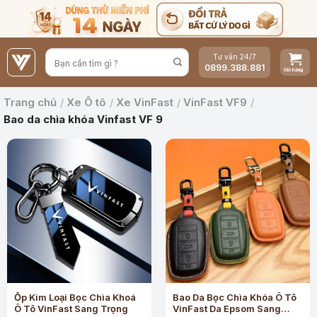
Bỏ
qua
nội
Tư vấn 24/7
dung
0899.388.881
Trang chủ
/
Xe Ô tô
/
Xe VinFast
/
VinFast VF9
/
Bao da chìa khóa Vinfast VF 9
Ốp Kim Loại Bọc Chìa Khoá
Bao Da Bọc Chìa Khóa Ô Tô
Ô Tô VinFast Sang Trọng
VinFast Da Epsom Sang