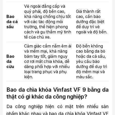
Vẻ ngoài đẳng cấp và
quý phái, độ bền cao,
Giá thành rất
Bao
khả năng chống chịu tốt
cao, cần bảo
da cá
với các tác động môi
dưỡng đặc biệt
sấu
trường, thể hiện phong
để duy trì vẻ
cách và gu thẩm mỹ tinh
ngoài và độ bền.
tế của chủ xe.
Cảm giác cầm nắm êm ái
Độ bền không
và mềm mại, khả năng
cao bằng da bò
Bao
bám tay tốt, giảm nguy
hoặc da cá sấu,
da
cơ rơi mất chìa khóa, dễ
yêu cầu bảo
cừu
dàng phối hợp với nhiều
dưỡng để duy trì
loại trang phục và phụ
độ mềm mại và
kiện.
màu sắc.
Bao da chìa khóa Vinfast VF 9 bằng da
thật có gì khác da công nghiệp?
Da công nghiệp hiện có mặt trên nhiều sản
phẩm khác nhau và bao da chìa khóa Vinfast VF