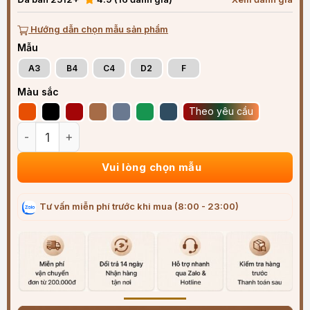
Hướng dẫn chọn mẫu sản phẩm
Mẫu
A3
B4
C4
D2
F
Màu sắc
Theo yêu cầu
Bao Da Bọc Chìa Khóa Ô Tô VinFast Da Epsom Sang Trọng 
Vui lòng chọn mẫu
Tư vấn miễn phí trước khi mua (8:00 - 23:00)