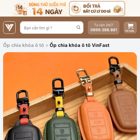
Bỏ
qua
nội
Tư vấn 24/7
dung
0899.388.881
Ốp chìa khóa ô tô
»
Ốp chìa khóa ô tô VinFast