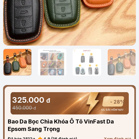
325.000
đ
- 28%
450.000
đ
Bao Da Bọc Chìa Khóa Ô Tô VinFast Da
Epsom Sang Trọng
Đã bán 2512+
4.9 (16 đánh giá)
Xem đánh giá