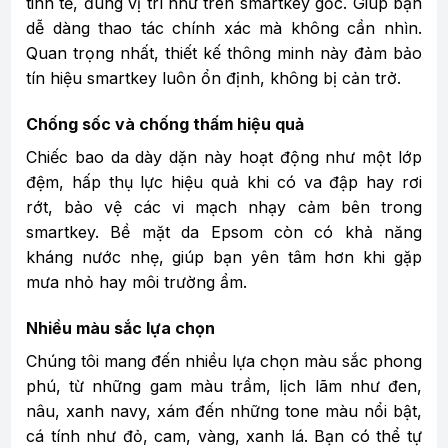
tinh tế, đúng vị trí như trên smartkey gốc. Giúp bạn
dễ dàng thao tác chính xác mà không cần nhìn.
Quan trọng nhất, thiết kế thông minh này đảm bảo
tín hiệu smartkey luôn ổn định, không bị cản trở.
Chống sốc và chống thấm hiệu quả
Chiếc bao da dày dặn này hoạt động như một lớp
đệm, hấp thụ lực hiệu quả khi có va đập hay rơi
rớt, bảo vệ các vi mạch nhạy cảm bên trong
smartkey. Bề mặt da Epsom còn có khả năng
kháng nước nhẹ, giúp bạn yên tâm hơn khi gặp
mưa nhỏ hay môi trường ẩm.
Nhiều màu sắc lựa chọn
Chúng tôi mang đến nhiều lựa chọn màu sắc phong
phú, từ những gam màu trầm, lịch lãm như đen,
nâu, xanh navy, xám đến những tone màu nổi bật,
cá tính như đỏ, cam, vàng, xanh lá. Bạn có thể tự