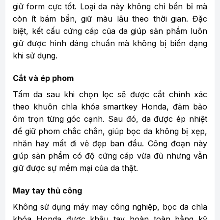
giữ form cực tốt. Loại da này không chỉ bền bỉ mà
còn ít bám bẩn, giữ màu lâu theo thời gian. Đặc
biệt, kết cấu cứng cáp của da giúp sản phẩm luôn
giữ được hình dáng chuẩn mà không bị biến dạng
khi sử dụng.
Cắt và ép phom
Tấm da sau khi chọn lọc sẽ được cắt chính xác
theo khuôn chìa khóa smartkey Honda, đảm bảo
ôm trọn từng góc cạnh. Sau đó, da được ép nhiệt
để giữ phom chắc chắn, giúp bọc da không bị xẹp,
nhăn hay mất đi vẻ đẹp ban đầu. Công đoạn này
giúp sản phẩm có độ cứng cáp vừa đủ nhưng vẫn
giữ được sự mềm mại của da thật.
May tay thủ công
Không sử dụng máy may công nghiệp, bọc da chìa
khóa Honda được khâu tay hoàn toàn bằng kỹ