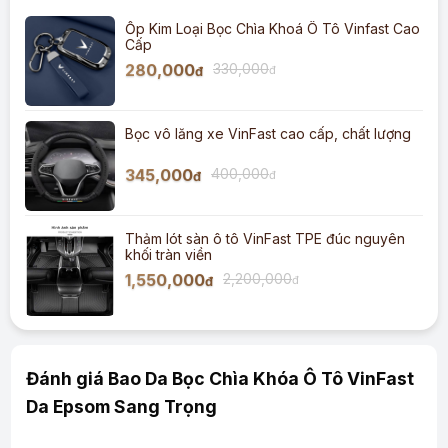
Ốp Kim Loại Bọc Chìa Khoá Ô Tô Vinfast Cao
Cấp
280,000
330,000
đ
đ
Bọc vô lăng xe VinFast cao cấp, chất lượng
345,000
400,000
đ
đ
Thảm lót sàn ô tô VinFast TPE đúc nguyên
khối tràn viền
1,550,000
2,200,000
đ
đ
Đánh giá Bao Da Bọc Chìa Khóa Ô Tô VinFast
Da Epsom Sang Trọng