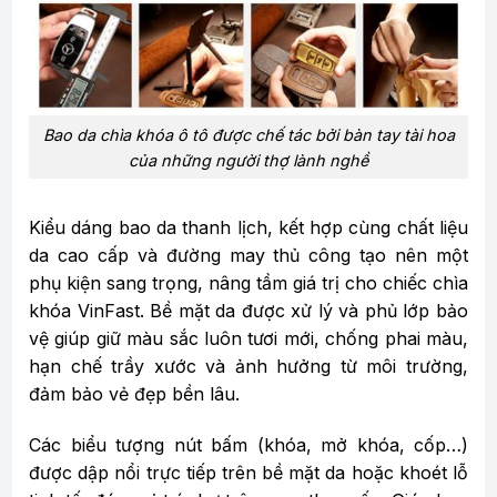
Bao da chìa khóa ô tô được chế tác bởi bàn tay tài hoa
của những người thợ lành nghề
Kiểu dáng bao da thanh lịch, kết hợp cùng chất liệu
da cao cấp và đường may thủ công tạo nên một
phụ kiện sang trọng, nâng tầm giá trị cho chiếc chìa
khóa VinFast. Bề mặt da được xử lý và phủ lớp bảo
vệ giúp giữ màu sắc luôn tươi mới, chống phai màu,
hạn chế trầy xước và ảnh hưởng từ môi trường,
đảm bảo vẻ đẹp bền lâu.
Các biểu tượng nút bấm (khóa, mở khóa, cốp…)
được dập nổi trực tiếp trên bề mặt da hoặc khoét lỗ