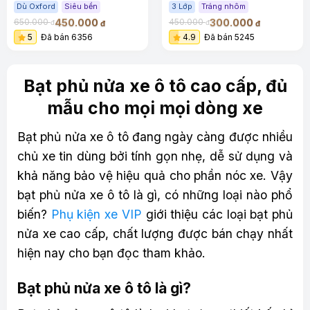
Dù Oxford
Siêu bền
3 Lớp
Tráng nhôm
450.000
300.000
650.000
450.000
đ
đ
đ
đ
5
Đã bán 6356
4.9
Đã bán 5245
Bạt phủ nửa xe ô tô cao cấp, đủ
mẫu cho mọi mọi dòng xe
Bạt phủ nửa xe ô tô đang ngày càng được nhiều
chủ xe tin dùng bởi tính gọn nhẹ, dễ sử dụng và
khả năng bảo vệ hiệu quả cho phần nóc xe. Vậy
bạt phủ nửa xe ô tô là gì, có những loại nào phổ
biến?
Phụ kiện xe VIP
giới thiệu các loại bạt phủ
nửa xe cao cấp, chất lượng được bán chạy nhất
hiện nay cho bạn đọc tham khảo.
Bạt phủ nửa xe ô tô là gì?