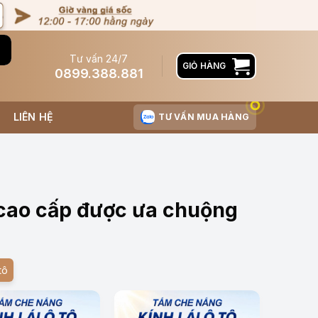
Tư vấn 24/7
GIỎ HÀNG
0899.388.881
LIÊN HỆ
TƯ VẤN MUA HÀNG
cao cấp được ưa chuộng
tô