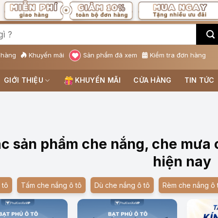
 hàng
Khuyến mãi
Sản phẩm đã xem
Kiểm tra đơn hàng
GIỚI THIỆU
KHUYẾN MÃI
CỬA HÀNG
TIN TỨC
c sản phẩm che nắng, che mưa 
hiện nay
 tô
Tấm che nắng ô tô
Dù che nắng ô tô
Rèm che nắng ô 