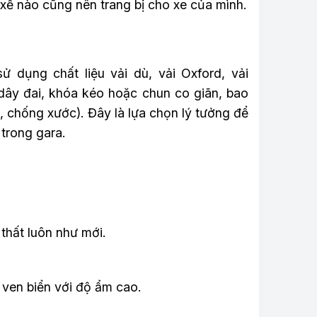
 xế nào cũng nên trang bị cho xe của mình.
 dụng chất liệu vải dù, vải Oxford, vải
 dây đai, khóa kéo hoặc chun co giãn, bao
 chống xước). Đây là lựa chọn lý tưởng để
 trong gara.
 thất luôn như mới.
 ven biển với độ ẩm cao.