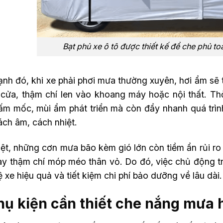
Bạt phủ xe ô tô được thiết kế để che phủ t
ạnh đó, khi xe phải phơi mưa thường xuyên, hơi ẩm sẽ
 cửa, thậm chí len vào khoang máy hoặc nội thất. Thời
m mốc, mùi ẩm phát triển mà còn đẩy nhanh quá trình g
ách âm, cách nhiệt.
ệt, những cơn mưa bão kèm gió lớn còn tiềm ẩn rủi ro v
ay thậm chí móp méo thân vỏ. Do đó, việc chủ động t
 xe hiệu quả và tiết kiệm chi phí bảo dưỡng về lâu dài.
hụ kiện cần thiết che nắng mưa h