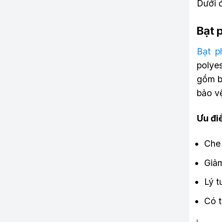
Dưới đ
Bạt 
Bạt p
polye
gồm b
bảo vệ
Ưu đi
Che 
Giảm
Lý t
Có t