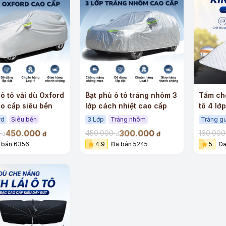
+
 ô tô vải dù Oxford
Bạt phủ ô tô tráng nhôm 3
Tấm che
ao cấp siêu bền
lớp cách nhiệt cao cấp
tô 4 lớ
tai
rd
Siêu bền
3 Lớp
Tráng nhôm
Tráng g
450.000
300.000
0
450.000
160.00
đ
đ
đ
đ
 bán 6356
4.9
Đã bán 5245
5
Đã