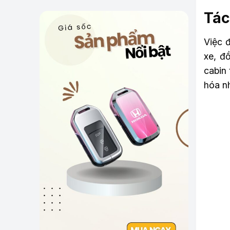
Tác
Việc 
xe, đ
cabin 
hóa n