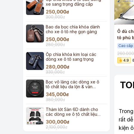
xe sang trọng đẳng cấp
250,000
đ
300,000
đ
+
Bao da bọc chìa khóa dành
Ô dù ch
cho xe ô tô nhẹ gọn gàng
tô phủ 
250,000
đ
dây rút
280,000
đ
Cao cấp
260.00
Ốp chìa khóa kim loại các
dòng xe ô tô sang trọng
4.9
280,000
đ
330,000
đ
Bọc vô lăng các dòng xe ô
TOP
tô chất liệu da lộn & vân
carbon
345,000
đ
380,000
đ
Thảm lót Sàn 6D dành cho
Trong
các dòng xe ô tô chất liệu
TPE đúc cao cấp
rất d
300,000
đ
2,100,000
kiện ô
đ