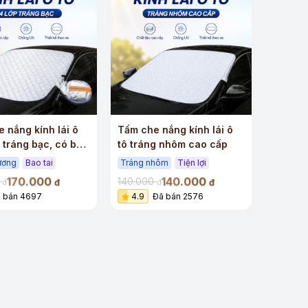
+
 nắng kính lái ô
Tấm che nắng kính lái ô
p tráng bạc, có bao
tô tráng nhôm cao cấp
ương
Bao tai
Tráng nhôm
Tiện lợi
170.000
140.000
0
140.000
đ
đ
đ
đ
 bán 4697
4.9
Đã bán 2576