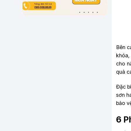
Bên c
khóa,
cho nấ
quả c
Đặc bi
sơn h
bảo vệ
6 P