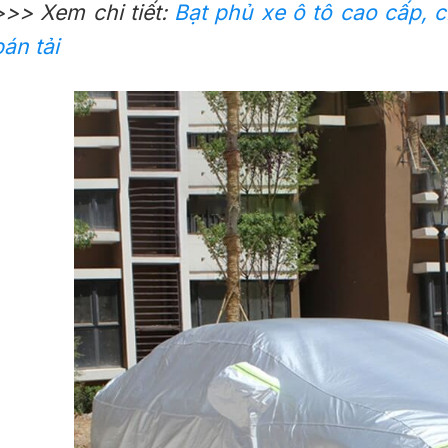
>>> Xem chi tiết:
Bạt phủ xe ô tô cao cấp, c
bán tải