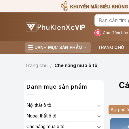
Bỏ
qua
nội
dung
Các điểm bán
DANH MỤC SẢN PHẨM
TRANG CHỦ
Trang chủ
/
Che nắng mưa ô tô
Cá
Danh mục sản phẩm
Nội thất ô tô
Bạt phủ ô
Ngoại thất ô tô
Che nắng mưa ô tô