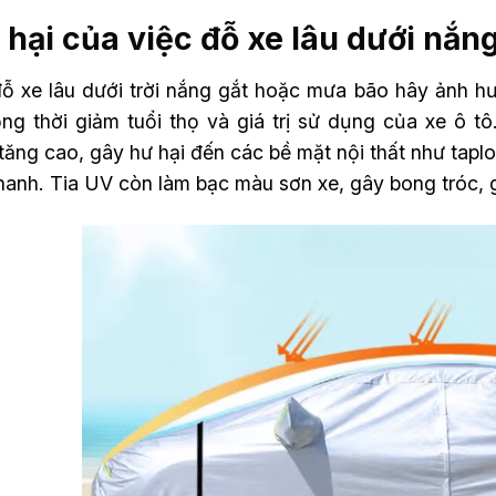
 hại của việc đỗ xe lâu dưới nắ
đỗ xe lâu dưới trời nắng gắt hoặc mưa bão hây ảnh hư
ồng thời giảm tuổi thọ và giá trị sử dụng của xe ô t
tăng cao, gây hư hại đến các bề mặt nội thất như taplo
hanh. Tia UV còn làm bạc màu sơn xe, gây bong tróc,