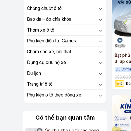
Chống chuột ô tô
Bao da – ốp chìa khóa
Thơm xe ô tô
Phụ kiện điện tử, Camera
Chăm sóc xe, nội thất
Bạt phủ
3 lớp c
Dụng cụ cứu hộ xe
Dù Oxfo
Du lịch
650.00
5
Đã
Trang trí ô tô
Phụ kiện ô tô theo dòng xe
Có thể bạn quan tâm
Ốp chìa khóa ô tô các dòng