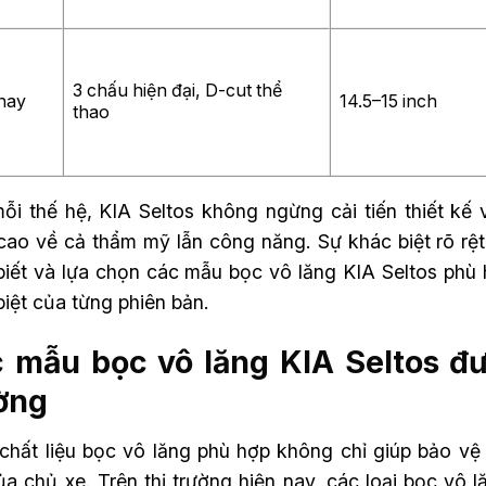
3 chấu hiện đại, D-cut thể
nay
14.5–15 inch
thao
ỗi thế hệ, KIA Seltos không ngừng cải tiến thiết kế
cao về cả thẩm mỹ lẫn công năng. Sự khác biệt rõ rệ
biết và lựa chọn các mẫu bọc vô lăng KIA Seltos phù h
biệt của từng phiên bản.
 mẫu bọc vô lăng KIA Seltos đượ
ờng
chất liệu bọc vô lăng phù hợp không chỉ giúp bảo vệ
ủa chủ xe. Trên thị trường hiện nay, các loại bọc vô 