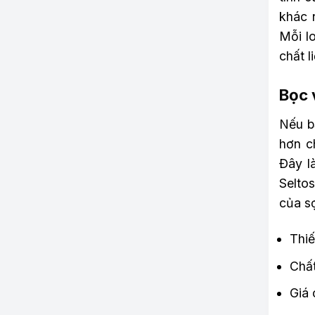
khác 
Mỗi l
chất 
Bọc 
Nếu b
hơn ch
Đây l
Selto
của sợ
Thiế
Chất
Giá 