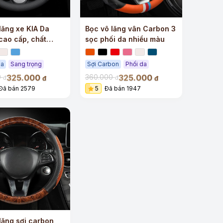
lăng xe KIA Da
Bọc vô lăng vân Carbon 3
ao cấp, chất
sọc phối da nhiều màu
pa
Sang trọng
Sợi Carbon
Phối da
325.000
325.000
0
360.000
đ
đ
đ
đ
Đã bán 2579
5
Đã bán 1947
lăng sợi carbon