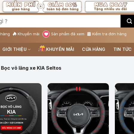
 hàng
Khuyến mãi
Sản phẩm đã xem
Kiểm tra đơn hàng
GIỚI THIỆU
KHUYẾN MÃI
CỬA HÀNG
TIN TỨC
Bọc vô lăng xe KIA Seltos