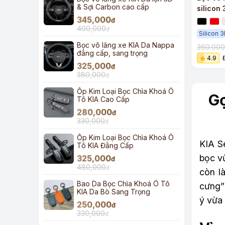
& Sợi Carbon cao cấp
silicon
345,000
rồng ki
đ
400,000
đ
Silicon 
Bọc vô lăng xe KIA Da Nappa
360.00
đẳng cấp, sang trọng
4.9
325,000
đ
380,000
đ
Ốp Kim Loại Bọc Chìa Khoá Ô
Gợ
Tô KIA Cao Cấp
280,000
đ
330,000
đ
Ốp Kim Loại Bọc Chìa Khoá Ô
KIA Se
Tô KIA Đẳng Cấp
bọc vừ
325,000
đ
480,000
đ
còn l
Bao Da Bọc Chìa Khoá Ô Tô
cưng”
KIA Da Bò Sang Trọng
ý vừa
250,000
đ
330,000
đ