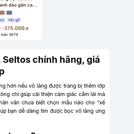
 anh đào gân cao
 trọng
bon
Vân gỗ
375.000
0
đ
đ
 bán 3679
 Seltos chính hãng, giá
ẹp
ợng hơn nếu vô lăng được trang bị thêm lớp
ông chỉ giúp cải thiện cảm giác cầm lái mà
phân vân chưa biết chọn mẫu nào cho “xế
giúp bạn dễ dàng tìm được bọc vô lăng ưng