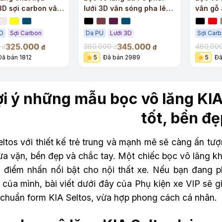
 3D sợi carbon vân
lưới 3D vân sóng pha lê
vân gỗ
ểu mới
siêu sang
su sang
3D
Sợi Carbon
Da PU
Lưới 3D
Sợi Car
325.000
345.000
0
380.000
460.00
đ
đ
đ
đ
Đã bán 1812
5
Đã bán 2989
5
Đã
i ý những mẫu bọc vô lăng KIA
tốt, bền đ
ltos với thiết kế trẻ trung và mạnh mẽ sẽ càng ấn tư
a vặn, bền đẹp và chắc tay. Một chiếc bọc vô lăng kh
à điểm nhấn nổi bật cho nội thất xe. Nếu bạn đang 
 của mình, bài viết dưới đây của Phụ kiện xe VIP sẽ 
 chuẩn form KIA Seltos, vừa hợp phong cách cá nhân.