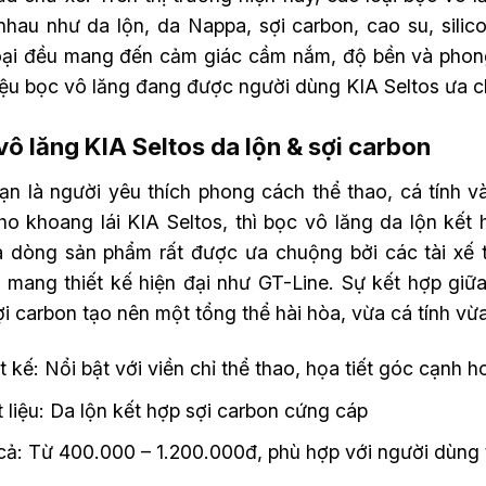
nhau như da lộn, da Nappa, sợi carbon, cao su, silic
oại đều mang đến cảm giác cầm nắm, độ bền và phong
liệu bọc vô lăng đang được người dùng KIA Seltos ưa c
vô lăng KIA Seltos da lộn & sợi carbon
ạn là người yêu thích phong cách thể thao, cá tín
o khoang lái KIA Seltos, thì bọc vô lăng da lộn kết 
à dòng sản phẩm rất được ưa chuộng bởi các tài xế t
s mang thiết kế hiện đại như GT-Line. Sự kết hợp gi
i carbon tạo nên một tổng thể hài hòa, vừa cá tính vừa
t kế: Nổi bật với viền chỉ thể thao, họa tiết góc cạnh
 liệu: Da lộn kết hợp sợi carbon cứng cáp
cả: Từ 400.000 – 1.200.000đ, phù hợp với người dùng 