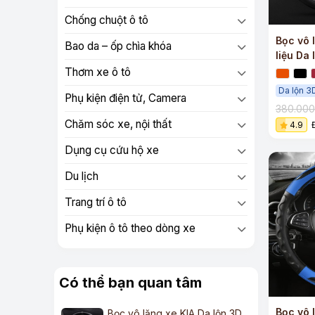
Chống chuột ô tô
Bọc vô 
Bao da – ốp chìa khóa
liệu Da 
Carbon
Thơm xe ô tô
Da lộn 3
Phụ kiện điện tử, Camera
380.00
Chăm sóc xe, nội thất
4.9
Dụng cụ cứu hộ xe
Du lịch
Trang trí ô tô
Phụ kiện ô tô theo dòng xe
Có thể bạn quan tâm
Bọc vô l
Bọc vô lăng xe KIA Da lộn 3D