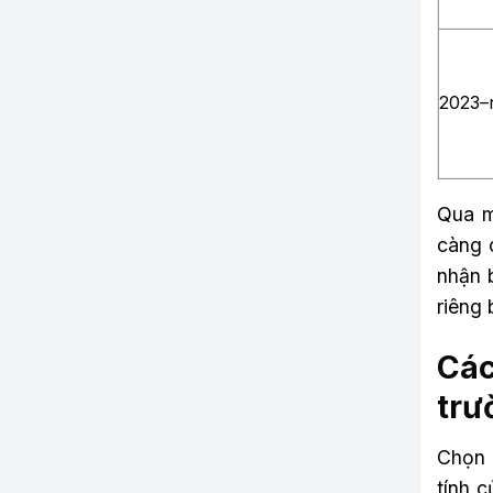
2023–
Qua m
càng 
nhận 
riêng 
Các
trư
Chọn 
tính c