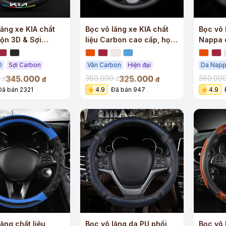
lăng xe KIA chất
Bọc vô lăng xe KIA chất
Bọc vô 
lộn 3D & Sợi
liệu Carbon cao cấp, họa
Nappa c
 cao cấp
tiết 3D
lượng
D
Sợi Carbon
Vân Carbon
Hiện đại
Da Nap
345.000
325.000
0
360.000
360.00
đ
đ
đ
đ
Đã bán 2321
4.9
Đã bán 947
4.9
ăng chất liệu
Bọc vô lăng da PU phối
Bọc vô 