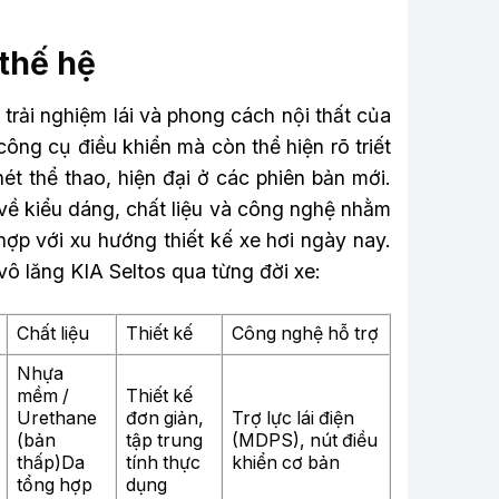
 thế hệ
 trải nghiệm lái và phong cách nội thất của
công cụ điều khiển mà còn thể hiện rõ triết
ét thể thao, hiện đại ở các phiên bản mới.
 về kiểu dáng, chất liệu và công nghệ nhằm
hợp với xu hướng thiết kế xe hơi ngày nay.
 vô lăng KIA Seltos qua từng đời xe:
Chất liệu
Thiết kế
Công nghệ hỗ trợ
Nhựa
mềm /
Thiết kế
Urethane
đơn giản,
Trợ lực lái điện
(bản
tập trung
(MDPS), nút điều
thấp)Da
tính thực
khiển cơ bản
tổng hợp
dụng