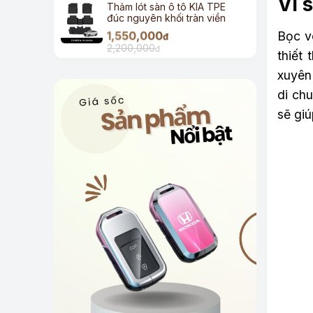
Vì 
Thảm lót sàn ô tô KIA TPE
đúc nguyên khối tràn viền
1,550,000
Bọc v
đ
2,200,000
đ
thiết
xuyên 
di chu
sẽ giú