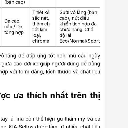
(bản cao)
Thiết kế
Sưởi vô lăng (bản
sắc nét,
cao), nút điều
Da cao
thêm chi
khiển tích hợp đa
cấp / Da
tiết kim
chức năng. Chế
tổng hợp
loại,
độ lái
chrome
Eco/Normal/Sport
 vô lăng để đáp ứng tốt hơn nhu cầu ngày
t giữa các đời xe giúp người dùng dễ dàng
ợp với form dáng, kích thước và chất liệu
c ưa thích nhất trên thị
 tay lái mà còn thể hiện gu thẩm mỹ và cá
lăng KIA Seltos được làm từ nhiều chất liệu