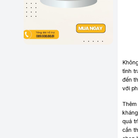
Không 
tình 
đến th
với p
Thêm 
kháng
quá t
cần th