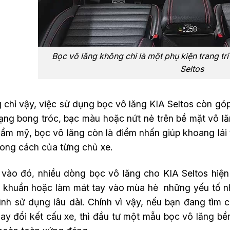
Bọc vô lăng không chỉ là một phụ kiện trang trí
Seltos
chỉ vậy, việc sử dụng bọc vô lăng KIA Seltos còn góp 
trạng bong tróc, bạc màu hoặc nứt nẻ trên bề mặt vô l
ẩm mỹ, bọc vô lăng còn là điểm nhấn giúp khoang lái 
hong cách của từng chủ xe.
vào đó, nhiều dòng bọc vô lăng cho KIA Seltos hiện
 khuẩn hoặc làm mát tay vào mùa hè những yếu tố nhỏ
rình sử dụng lâu dài. Chính vì vậy, nếu bạn đang tìm 
ay đổi kết cấu xe, thì đầu tư một mẫu bọc vô lăng bề