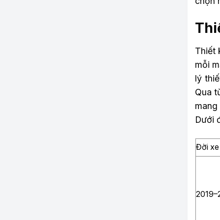
chọn 
Thi
Thiết 
mỗi mẫ
lý thi
Qua từ
mang đ
Dưới đ
Đời xe
2019–