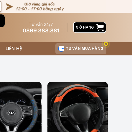
Tư vấn 24/7
GIỎ HÀNG
0899.388.881
LIÊN HỆ
TƯ VẤN MUA HÀNG