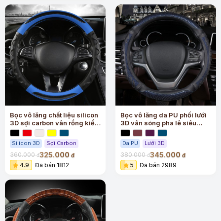
Bọc vô lăng chất liệu silicon
Bọc vô lăng da PU phối lưới
3D sợi carbon vân rồng kiểu
3D vân sóng pha lê siêu
mới
sang
Silicon 3D
Sợi Carbon
Da PU
Lưới 3D
325.000
345.000
360.000
380.000
đ
đ
đ
đ
4.9
Đã bán 1812
5
Đã bán 2989