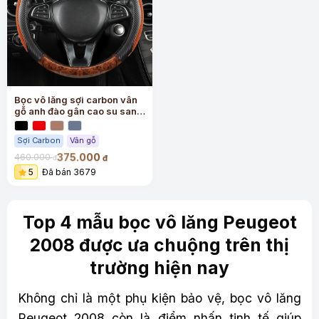
Bọc vô lăng sợi carbon vân
gỗ anh đào gân cao su sang
trọng
Sợi Carbon
Vân gỗ
375.000
460.000
đ
đ
5
Đã bán 3679
Top 4 mẫu bọc vô lăng Peugeot
2008 được ưa chuộng trên thị
trường hiện nay
Không chỉ là một phụ kiện bảo vệ, bọc vô lăng
Peugeot 2008 còn là điểm nhấn tinh tế giúp