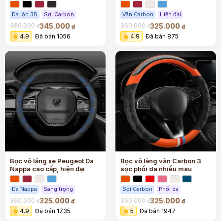
đại
Da lộn 3D
Sợi Carbon
Vân Carbon
Hiện đại
345.000
325.000
380.000
360.000
đ
đ
đ
đ
4.9
Đã bán 1056
4.9
Đã bán 875
Bọc vô lăng xe Peugeot Da
Bọc vô lăng vân Carbon 3
Nappa cao cấp, hiện đại
sọc phối da nhiều màu
Da Nappa
Sang trọng
Sợi Carbon
Phối da
325.000
325.000
360.000
360.000
đ
đ
đ
đ
4.9
Đã bán 1735
5
Đã bán 1947