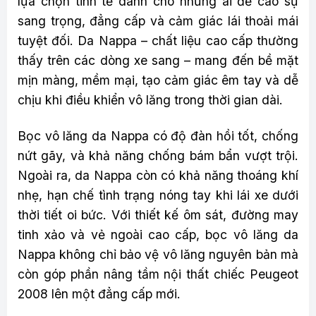
lựa chọn tinh tế dành cho những ai đề cao sự
sang trọng, đẳng cấp và cảm giác lái thoải mái
tuyệt đối. Da Nappa – chất liệu cao cấp thường
thấy trên các dòng xe sang – mang đến bề mặt
mịn màng, mềm mại, tạo cảm giác êm tay và dễ
chịu khi điều khiển vô lăng trong thời gian dài.
Bọc vô lăng da Nappa có độ đàn hồi tốt, chống
nứt gãy, và khả năng chống bám bẩn vượt trội.
Ngoài ra, da Nappa còn có khả năng thoáng khí
nhẹ, hạn chế tình trạng nóng tay khi lái xe dưới
thời tiết oi bức. Với thiết kế ôm sát, đường may
tinh xảo và vẻ ngoài cao cấp, bọc vô lăng da
Nappa không chỉ bảo vệ vô lăng nguyên bản mà
còn góp phần nâng tầm nội thất chiếc Peugeot
2008 lên một đẳng cấp mới.