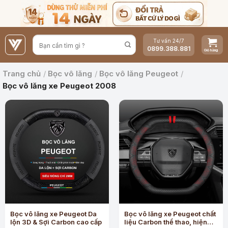
Bỏ
qua
nội
Tư vấn 24/7
dung
0899.388.881
Trang chủ
/
Bọc vô lăng
/
Bọc vô lăng Peugeot
/
Bọc vô lăng xe Peugeot 2008
Bọc vô lăng xe Peugeot Da
Bọc vô lăng xe Peugeot chất
lộn 3D & Sợi Carbon cao cấp
liệu Carbon thể thao, hiện