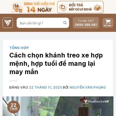
Bỏ
qua
nội
Tư vấn 24/7
dung
0899.388.881
TỔNG HỢP
Cách chọn khánh treo xe hợp
mệnh, hợp tuổi để mang lại
may mắn
ĐĂNG VÀO
22 THÁNG 11, 2025
BỞI
NGUYỄN VĂN PHỤNG
22
Th11