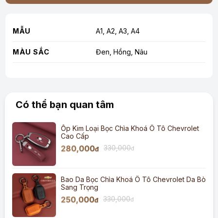
MẪU
A1, A2, A3, A4
MÀU SẮC
Đen, Hồng, Nâu
Có thể bạn quan tâm
Ốp Kim Loại Bọc Chìa Khoá Ô Tô Chevrolet
Cao Cấp
280,000
330,000
đ
đ
Bao Da Bọc Chìa Khoá Ô Tô Chevrolet Da Bò
Sang Trọng
250,000
330,000
đ
đ