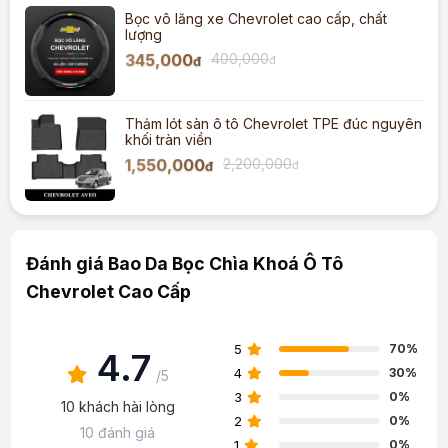
Bọc vô lăng xe Chevrolet cao cấp, chất
lượng
345,000
400,000
đ
đ
Thảm lót sàn ô tô Chevrolet TPE đúc nguyên
khối tràn viền
1,550,000
2,200,000
đ
đ
Đánh giá Bao Da Bọc Chìa Khoá Ô Tô
Chevrolet Cao Cấp
5
70%
4.7
4
30%
/5
3
0%
10 khách hài lòng
2
0%
10 đánh giá
1
0%