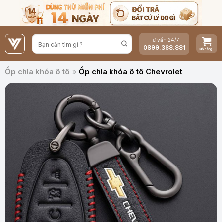
Bỏ
qua
nội
Tư vấn 24/7
dung
0899.388.881
Ốp chìa khóa ô tô
»
Ốp chìa khóa ô tô Chevrolet