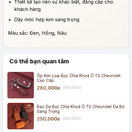
Thiết kế tạo nên sự khác biệt, đẳng cấp cho
khách hàng
Dây móc hợp kim sang trọng
Màu sắc: Đen, Hồng, Nâu
Có thể bạn quan tâm
Ốp Kim Loại Bọc Chìa Khoá Ô Tô Chevrolet
Cao Cấp
280,000
330,000
đ
đ
Bao Da Bọc Chìa Khoá Ô Tô Chevrolet Da Bò
Sang Trọng
250,000
330,000
đ
đ