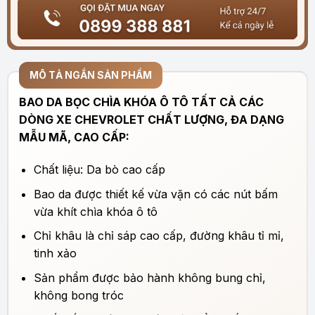
MÔ TẢ NGẮN SẢN PHẨM
BAO DA BỌC CHÌA KHÓA Ô TÔ TẤT CẢ CÁC
DÒNG XE CHEVROLET CHẤT LƯỢNG, ĐA DẠNG
MẪU MÃ, CAO CẤP:
Chất liệu: Da bò cao cấp
Bao da được thiết kế vừa vặn có các nút bấm
vừa khít chìa khóa ô tô
Chỉ khâu là chỉ sáp cao cấp, đường khâu tỉ mỉ,
tinh xảo
Sản phẩm được bảo hành không bung chỉ,
không bong tróc