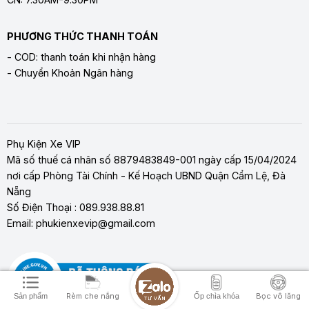
PHƯƠNG THỨC THANH TOÁN
- COD: thanh toán khi nhận hàng
- Chuyển Khoản Ngân hàng
Phụ Kiện Xe VIP
Mã số thuế cá nhân số 8879483849-001 ngày cấp 15/04/2024
nơi cấp Phòng Tài Chính - Kế Hoạch UBND Quận Cẩm Lệ, Đà
Nẵng
Số Điện Thoại : 089.938.88.81
Email: phukienxevip@gmail.com
Rèm che nắng
Bọc vô lăng
Sản phẩm
Ốp chìa khóa