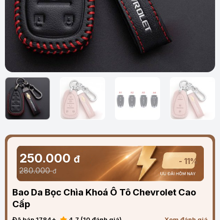
250.000
đ
- 11%
280.000
đ
Bao Da Bọc Chìa Khoá Ô Tô Chevrolet Cao
Cấp
Đã bán 1784+
4.7 (10 đánh giá)
Xem đánh giá