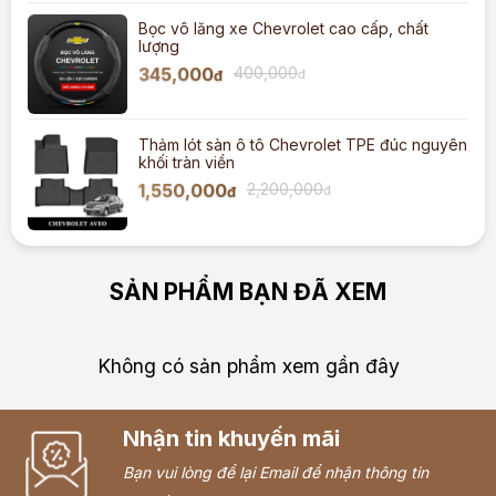
Bọc vô lăng xe Chevrolet cao cấp, chất
lượng
345,000
400,000
đ
đ
Thảm lót sàn ô tô Chevrolet TPE đúc nguyên
khối tràn viền
1,550,000
2,200,000
đ
đ
SẢN PHẨM BẠN ĐÃ XEM
Không có sản phẩm xem gần đây
Nhận tin khuyến mãi
Bạn vui lòng để lại Email để nhận thông tin