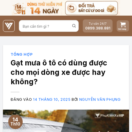
Bỏ
qua
nội
Tư vấn 24/7
dung
0899.388.881
TỔNG HỢP
Gạt mưa ô tô có dùng được
cho mọi dòng xe được hay
không?
ĐĂNG VÀO
14 THÁNG 10, 2025
BỞI
NGUYỄN VĂN PHỤNG
14
Th10