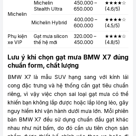
Michelin
450.000 –
★★★★☆
Stealth Ultra
650.000
(4.6/5)
Michelin
400.000 –
★★★★☆
Michelin Hybrid
600.000
(4.5/5)
Phụ kiện
Gạt mưa silicon
320.000 –
★★★★☆
xe VIP
thế hệ mới
450.000
(4.8/5)
Lưu ý khi chọn gạt mưa BMW X7 đúng
chuẩn form, chất lượng
BMW X7 là mẫu SUV hạng sang với kính lái
cong đặc trưng và hệ thống cần gạt tiêu chuẩn
riêng, vì vậy việc chọn sai loại gạt mưa có thể
khiến bạn không lắp được hoặc lắp lỏng lẻo, gây
nguy hiểm khi vận hành dưới mưa lớn. Mỗi phiên
bản BMW X7 đều sử dụng chuẩn đầu gạt khác
nhau như nút bấm, do đó cần ưu tiên chọn sản