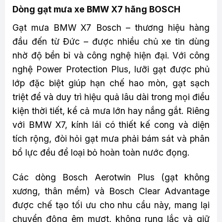
Dòng gạt mưa xe BMW X7 hãng BOSCH
Gạt mưa BMW X7 Bosch – thương hiệu hàng
đầu đến từ Đức – được nhiều chủ xe tin dùng
nhờ độ bền bỉ và công nghệ hiện đại. Với công
nghệ Power Protection Plus, lưỡi gạt được phủ
lớp đặc biệt giúp hạn chế hao mòn, gạt sạch
triệt để và duy trì hiệu quả lâu dài trong mọi điều
kiện thời tiết, kể cả mưa lớn hay nắng gắt. Riêng
với BMW X7, kính lái có thiết kế cong và diện
tích rộng, đòi hỏi gạt mưa phải bám sát và phân
bổ lực đều để loại bỏ hoàn toàn nước đọng.
Các dòng Bosch Aerotwin Plus (gạt không
xương, thân mềm) và Bosch Clear Advantage
được chế tạo tối ưu cho nhu cầu này, mang lại
chuyển động êm mượt, không rung lắc và giữ