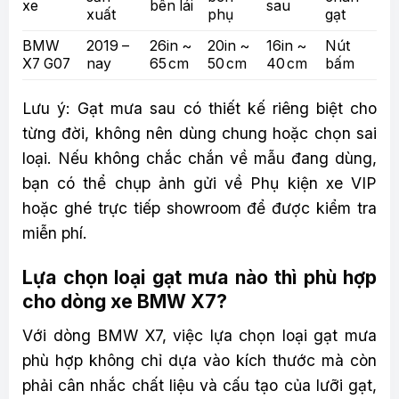
xe
bên lái
sau
xuất
phụ
gạt
BMW
2019 –
26in ~
20in ~
16in ~
Nút
X7 G07
nay
65 cm
50 cm
40 cm
bấm
Lưu ý: Gạt mưa sau có thiết kế riêng biệt cho
từng đời, không nên dùng chung hoặc chọn sai
loại. Nếu không chắc chắn về mẫu đang dùng,
bạn có thể chụp ảnh gửi về Phụ kiện xe VIP
hoặc ghé trực tiếp showroom để được kiểm tra
miễn phí.
Lựa chọn loại gạt mưa nào thì phù hợp
cho dòng xe BMW X7?
Với dòng BMW X7, việc lựa chọn loại gạt mưa
phù hợp không chỉ dựa vào kích thước mà còn
phải cân nhắc chất liệu và cấu tạo của lưỡi gạt,