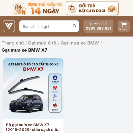
Bỏ
qua
nội
Tư vấn 24/7
dung
0899.388.881
Trang chủ
/
Gạt mưa ô tô
/
Gạt mưa xe BMW
/
Gạt mưa xe BMW X7
Bộ gạt mưa xe BMW X7
(2019-2025) siêu sạch siêu